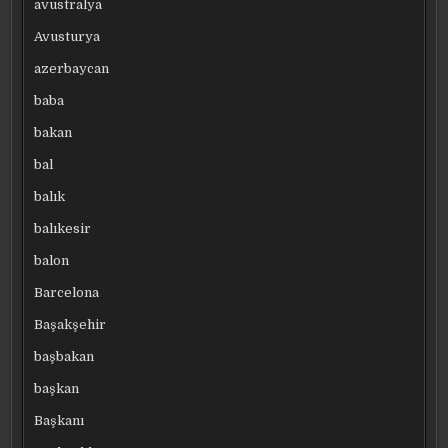
avustralya
Avusturya
azerbaycan
baba
bakan
bal
balık
balıkesir
balon
Barcelona
Başakşehir
başbakan
başkan
Başkanı