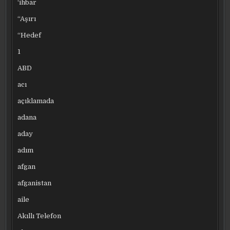
‘ihbar
“Aşırı
“Hedef
1
ABD
acı
açıklamada
adana
aday
adım
afgan
afganistan
aile
Akıllı Telefon