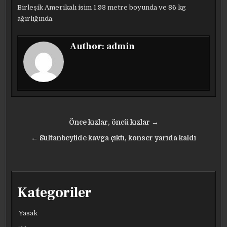
Birleşik Amerikalı isim 1.93 metre boyunda ve 86 kg
ağırlığında.
Author:
admin
Yazı
Önce kızlar, öncü kızlar →
gezinmesi
← Sultanbeylide kavga çıktı, konser yarıda kaldı
Kategoriler
Yasak