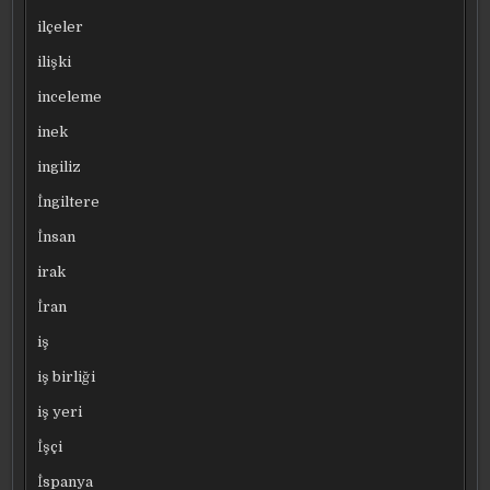
ilçeler
ilişki
inceleme
inek
ingiliz
İngiltere
İnsan
irak
İran
iş
iş birliği
iş yeri
İşçi
İspanya