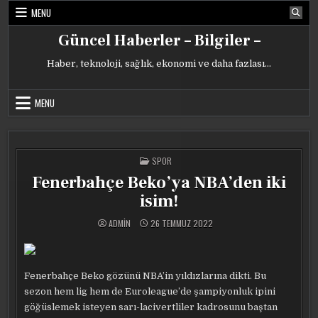
Skip
MENU
to
content
Güncel Haberler – Bilgiler –
Haber, teknoloji, sağlık, ekonomi ve daha fazlası…
MENU
POSTED
SPOR
IN
Fenerbahçe Beko’ya NBA’den iki
isim!
ADMIN
26 TEMMUZ 2022
Fenerbahçe Beko gözünü NBA’in yıldızlarına dikti. Bu
sezon hem lig hem de Euroleague’de şampiyonluk ipini
göğüslemek isteyen sarı-lacivertliler kadrosunu baştan