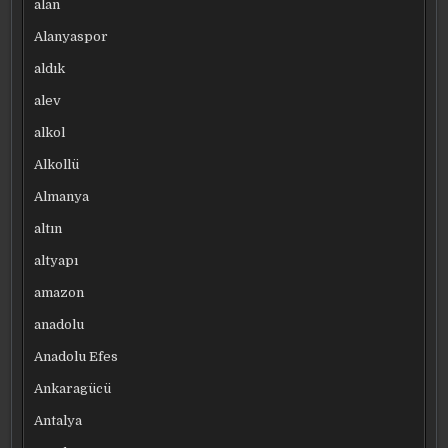
alan
Alanyaspor
aldık
alev
alkol
Alkollü
Almanya
altın
altyapı
amazon
anadolu
Anadolu Efes
Ankaragücü
Antalya