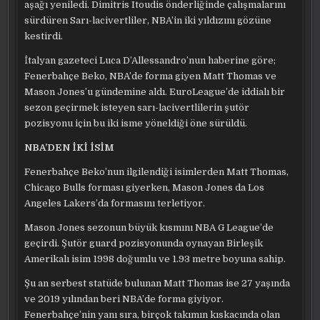
aşağı yeniledi. Dimitris Itoudis önderliğinde çalışmalarını
sürdüren Sarı-lacivertliler, NBA’in iki yıldızını gözüne
kestirdi.
İtalyan gazeteci Luca D’Allessandro’nun haberine göre;
Fenerbahçe Beko, NBA’de forma giyen Matt Thomas ve
Mason Jones’u gündemine aldı. EuroLeague’de iddialı bir
sezon geçirmek isteyen sarı-lacivertlilerin şutör
pozisyonu için bu iki isme yöneldiği öne sürüldü.
NBA’DEN İKİ İSİM
Fenerbahçe Beko’nun ilgilendiği isimlerden Matt Thomas,
Chicago Bulls forması giyerken, Mason Jones da Los
Angeles Lakers’da formasını terletiyor.
Mason Jones sezonun büyük kısmını NBA G League’de
geçirdi. Şutör guard pozisyonunda oynayan Birleşik
Amerikalı isim 1998 doğumlu ve 1.93 metre boyuna sahip.
Şu an serbest statüde bulunan Matt Thomas ise 27 yaşında
ve 2019 yılından beri NBA’de forma giyiyor.
Fenerbahçe’nin yanı sıra, birçok takımın kıskacında olan