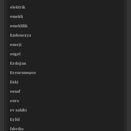
elektrik
emekli
emeklilik
Endonezya
enerji
engel
Erdoğan
Erzurumspor
Eski
esnaf
euro
ev sahibi
Eylül
fabrika