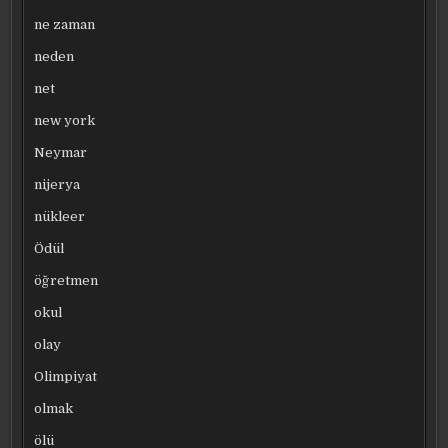
ne zaman
neden
net
new york
Neymar
nijerya
nükleer
Ödül
öğretmen
okul
olay
Olimpiyat
olmak
ölü