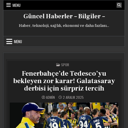
Skip
MENU
to
content
Güncel Haberler – Bilgiler –
Haber, teknoloji, sağlık, ekonomi ve daha fazlası…
MENU
POSTED
SPOR
IN
Fenerbahçe’de Tedesco’yu
bekleyen zor karar! Galatasaray
derbisi için sürpriz tercih
ADMIN
2 ARALIK 2025