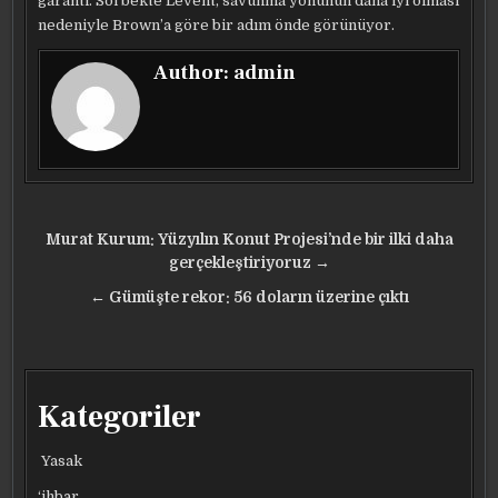
garanti. Sol bekte Levent, savunma yönünün daha iyi olması
nedeniyle Brown’a göre bir adım önde görünüyor.
Author:
admin
Yazı
Murat Kurum: Yüzyılın Konut Projesi’nde bir ilki daha
gezinmesi
gerçekleştiriyoruz →
← Gümüşte rekor: 56 doların üzerine çıktı
Kategoriler
Yasak
‘ihbar