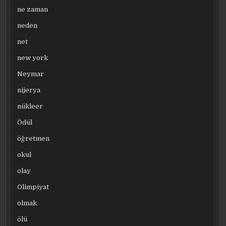
ne zaman
neden
net
new york
Neymar
nijerya
nükleer
Ödül
öğretmen
okul
olay
Olimpiyat
olmak
ölü