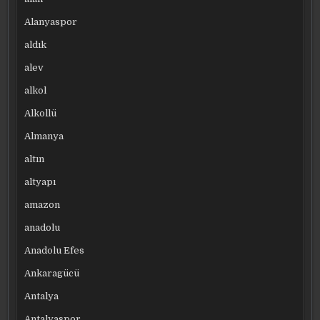
Alanyaspor
aldık
alev
alkol
Alkollü
Almanya
altın
altyapı
amazon
anadolu
Anadolu Efes
Ankaragücü
Antalya
Antalyaspor