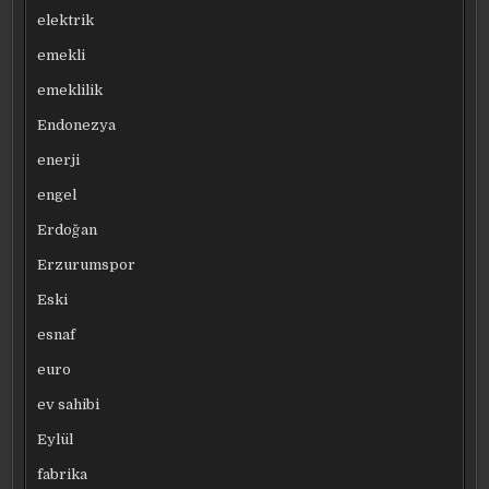
elektrik
emekli
emeklilik
Endonezya
enerji
engel
Erdoğan
Erzurumspor
Eski
esnaf
euro
ev sahibi
Eylül
fabrika