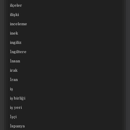
ilçeler
ilişki
inceleme
inek
ingiliz
İngiltere
İnsan
irak
İran
iş
iş birliği
iş yeri
İşçi
İspanya