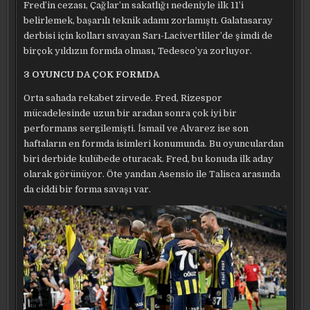
Fred’in cezası, Çağlar’ın sakatlığı nedeniyle ilk 11’i
belirlemek, başarılı teknik adamı zorlamıştı. Galatasaray
derbisi için kolları sıvayan Sarı-Lacivertliler’de şimdi de
birçok yıldızın formda olması, Tedesco’ya zorluyor.
3 OYUNCU DA ÇOK FORMDA
Orta sahada rekabet zirvede. Fred, Rizespor
mücadelesinde uzun bir aradan sonra çok iyi bir
performans sergilemişti. İsmail ve Alvarez ise son
haftaların en formda isimleri konumunda. Bu oyunculardan
biri derbide kulübede oturacak. Fred, bu konuda ilk aday
olarak görünüyor. Öte yandan Asensio ile Talisca arasında
da ciddi bir forma savaşı var.