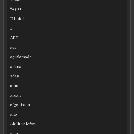
“Aşırı
“Hedef
1
ABD
acı
açıklamada
adana
aday
adım
afgan
afganistan
aile
Akıllı Telefon
alan