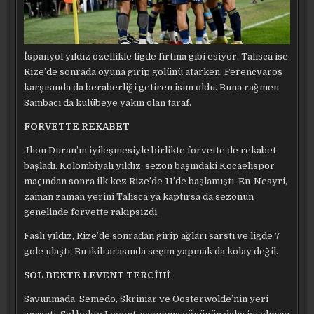
İspanyol yıldız özellikle ligde fırtına gibi esiyor. Talisca ise
Rize’de sonrada oyuna girip golünü atarken, Ferencvaros
karşısında da beraberliği getiren isim oldu. Buna rağmen
Sambacı da kulübeye yakın olan taraf.
FORVETTE REKABET
Jhon Duran’ın iyileşmesiyle birlikte forvette de rekabet
başladı. Kolombiyalı yıldız, sezon başındaki Kocaelispor
maçından sonra ilk kez Rize’de 11’de başlamıştı. En-Nesyri,
zaman zaman yerini Talisca’ya kaptırsa da sezonun
genelinde forvette rakipsizdi.
Faslı yıldız, Rize’de sonradan girip ağları sarstı ve ligde 7
gole ulaştı. Bu ikili arasında seçim yapmak da kolay değil.
SOL BEKTE LEVENT TERCİHİ
Savunmada, Semedo, Skriniar ve Oosterwolde’nin yeri