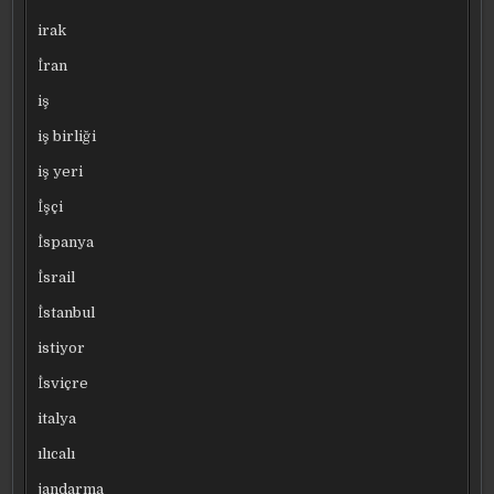
irak
İran
iş
iş birliği
iş yeri
İşçi
İspanya
İsrail
İstanbul
istiyor
İsviçre
italya
ılıcalı
jandarma