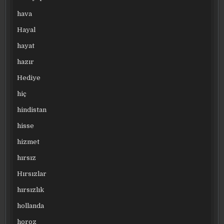
hava
Hayal
hayat
hazır
Hediye
hiç
hindistan
hisse
hizmet
hırsız
Hırsızlar
hırsızlık
hollanda
horoz