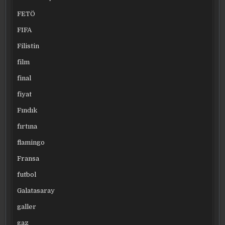
FETÖ
FIFA
Filistin
film
final
fiyat
Fındık
fırtına
flamingo
Fransa
futbol
Galatasaray
galler
gaz