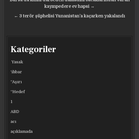
Yazı
gezinmesi
kayınpedere ev hapsi →
← 3 terör şüphelisi Yunanistan’a kaçarken yakalandı
Kategoriler
Yasak
‘ihbar
“Aşırı
“Hedef
1
ABD
acı
açıklamada