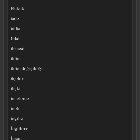
Hukuk
iade
iddia
Ihlal
ihracat
iklim
iklim değişikliği
ilçeler
ilişki
inceleme
inek
ingiliz
İngiltere
İnsan