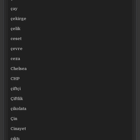
çay
çekirge
çelik
ceset
çevre
ceza
Chelsea
CHP
çiftçi
Çiftlik
çikolata
Çin
Cinayet
çıktı