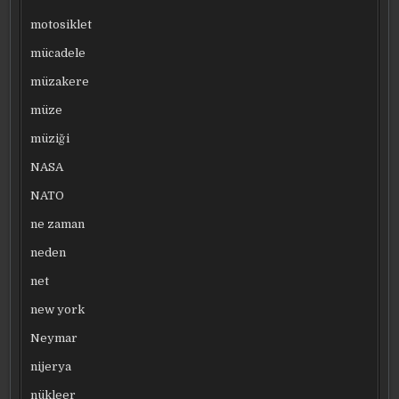
motosiklet
mücadele
müzakere
müze
müziği
NASA
NATO
ne zaman
neden
net
new york
Neymar
nijerya
nükleer