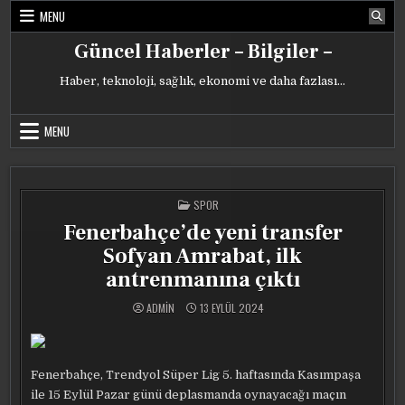
Skip
MENU
to
content
Güncel Haberler – Bilgiler –
Haber, teknoloji, sağlık, ekonomi ve daha fazlası…
MENU
POSTED
SPOR
IN
Fenerbahçe’de yeni transfer
Sofyan Amrabat, ilk
antrenmanına çıktı
ADMIN
13 EYLÜL 2024
Fenerbahçe, Trendyol Süper Lig 5. haftasında Kasımpaşa
ile 15 Eylül Pazar günü deplasmanda oynayacağı maçın