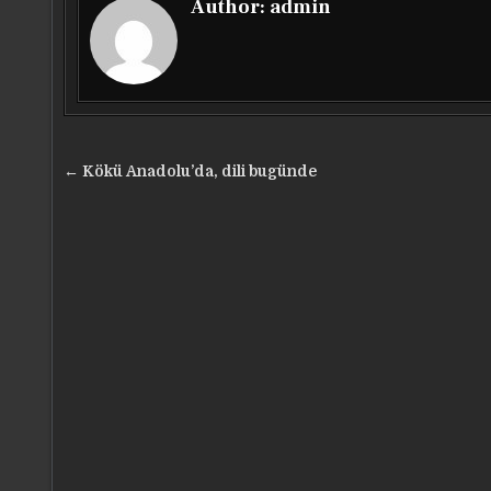
Author:
admin
Yazı
← Kökü Anadolu’da, dili bugünde
gezinmesi