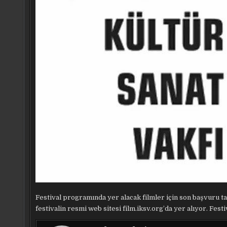
Festival programında yer alacak filmler için son başvuru tar
festivalin resmi web sitesi film.iksv.org’da yer alıyor. Fest