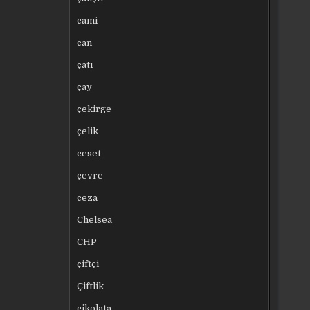
cami
can
çatı
çay
çekirge
çelik
ceset
çevre
ceza
Chelsea
CHP
çiftçi
Çiftlik
çikolata