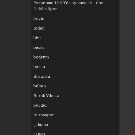
Pazar saat 19.00’da oynanacak – Son
Dakika Spor
beyin
Biden
bizi
bıçak
bodrum
borcu
Brezilya
bülten
Burak Yılmaz
burdur
Bursaspor
çalışma
çalıştı