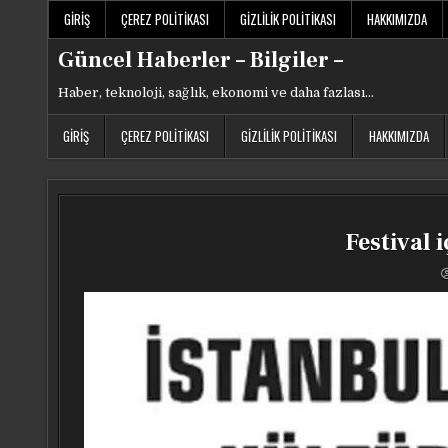
Skip
GIRIŞ
ÇEREZ POLITIKASI
GIZLILIK POLITIKASI
HAKKIMIZDA
to
content
Güncel Haberler – Bilgiler –
Haber, teknoloji, sağlık, ekonomi ve daha fazlası…
GIRIŞ
ÇEREZ POLITIKASI
GIZLILIK POLITIKASI
HAKKIMIZDA
Festival 