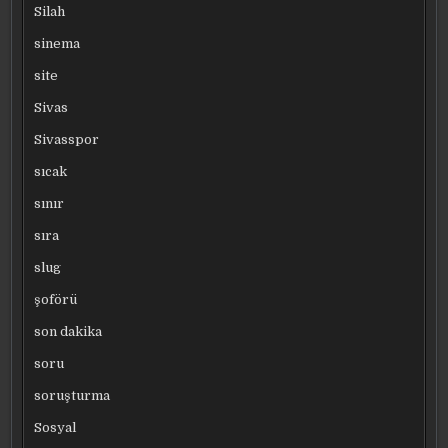
Silah
sinema
site
Sivas
Sivasspor
sıcak
sınır
sıra
slug
şoförü
son dakika
soru
soruşturma
Sosyal