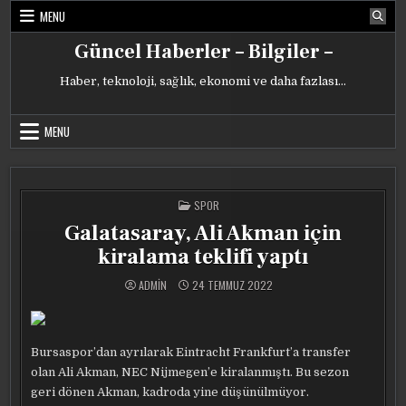
Skip
MENU
to
content
Güncel Haberler – Bilgiler –
Haber, teknoloji, sağlık, ekonomi ve daha fazlası…
MENU
POSTED
SPOR
IN
Galatasaray, Ali Akman için
kiralama teklifi yaptı
ADMIN
24 TEMMUZ 2022
Bursaspor’dan ayrılarak Eintracht Frankfurt’a transfer
olan Ali Akman, NEC Nijmegen’e kiralanmıştı. Bu sezon
geri dönen Akman, kadroda yine düşünülmüyor.