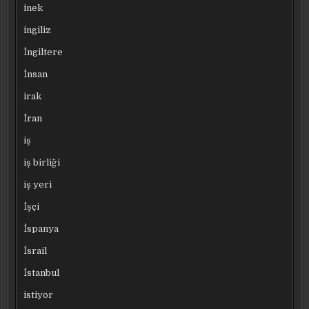
inek
ingiliz
İngiltere
İnsan
irak
İran
iş
iş birliği
iş yeri
İşçi
İspanya
İsrail
İstanbul
istiyor