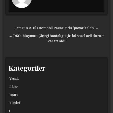
Yazı
Samsun 2. El Otomobil Pazarı’nda ‘pazar’ talebi →
gezinmesi
← DSÖ, Maymun Çiçeği hastalığı için küresel acil durum
kararı aldı
Kategoriler
Yasak
‘ihbar
“Aşırı
“Hedef
1