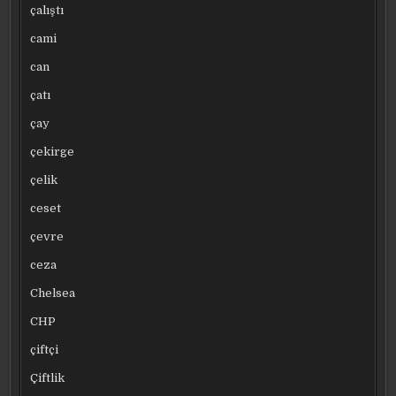
çalıştı
cami
can
çatı
çay
çekirge
çelik
ceset
çevre
ceza
Chelsea
CHP
çiftçi
Çiftlik