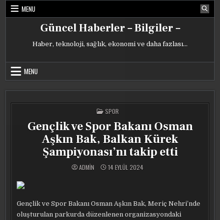
Skip
MENU
to
content
Güncel Haberler – Bilgiler –
Haber, teknoloji, sağlık, ekonomi ve daha fazlası…
MENU
POSTED
SPOR
IN
Gençlik ve Spor Bakanı Osman
Aşkın Bak, Balkan Kürek
Şampiyonası’nı takip etti
ADMIN
14 EYLÜL 2024
Gençlik ve Spor Bakanı Osman Aşkın Bak, Meriç Nehri’nde
oluşturulan parkurda düzenlenen organizasyondaki