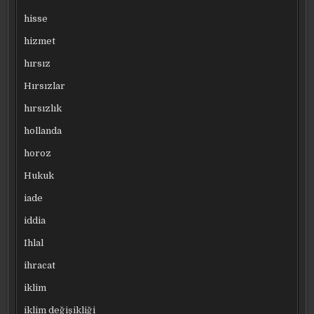
hisse
hizmet
hırsız
Hırsızlar
hırsızlık
hollanda
horoz
Hukuk
iade
iddia
Ihlal
ihracat
iklim
iklim değişikliği