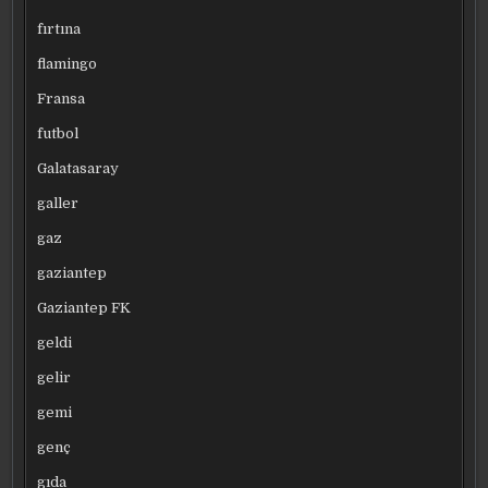
fırtına
flamingo
Fransa
futbol
Galatasaray
galler
gaz
gaziantep
Gaziantep FK
geldi
gelir
gemi
genç
gıda