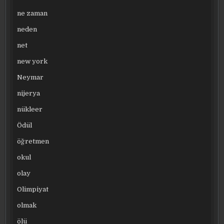
ne zaman
neden
net
new york
Neymar
nijerya
nükleer
Ödül
öğretmen
okul
olay
Olimpiyat
olmak
ölü