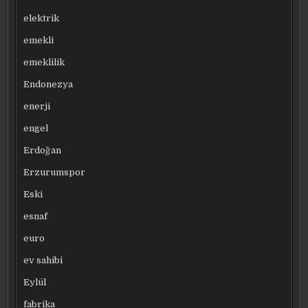
elektrik
emekli
emeklilik
Endonezya
enerji
engel
Erdoğan
Erzurumspor
Eski
esnaf
euro
ev sahibi
Eylül
fabrika