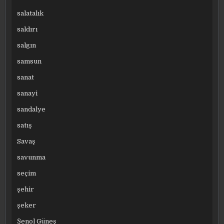
salatalık
saldırı
salgın
samsun
sanat
sanayi
sandalye
satış
Savaş
savunma
seçim
şehir
şeker
Şenol Güneş