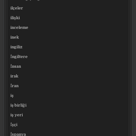
ilçeler
ilişki
inceleme
inek
ingiliz
İngiltere
İnsan
irak
İran
iş
iş birliği
iş yeri
İşçi
İspanya