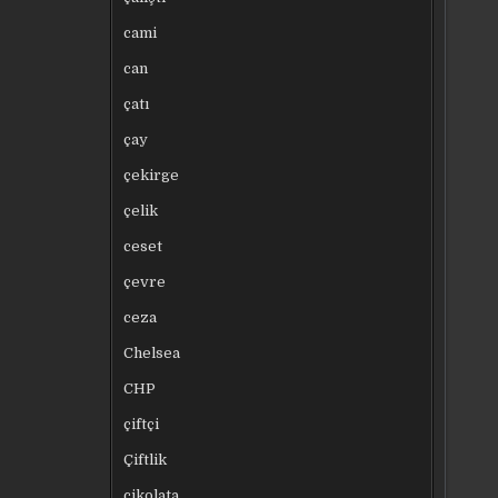
cami
can
çatı
çay
çekirge
çelik
ceset
çevre
ceza
Chelsea
CHP
çiftçi
Çiftlik
çikolata