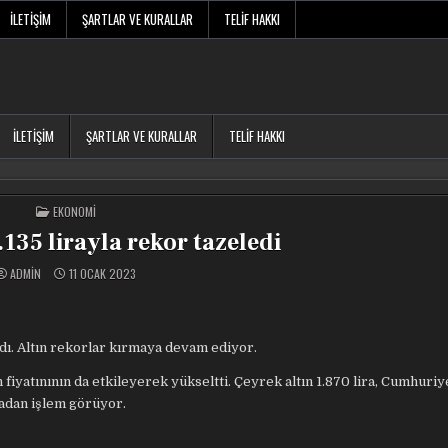
İLETIŞIM
ŞARTLAR VE KURALLAR
TELIF HAKKI
İLETIŞIM
ŞARTLAR VE KURALLAR
TELIF HAKKI
POSTED
EKONOMI
IN
.135 lirayla rekor tazeledi
ADMIN
11 OCAK 2023
dı.
Altın rekorlar kırmaya devam ediyor.
 fiyatınının da etkileyerek yükseltti. Çeyrek altın 1.870 lira, Cumhuriye
iradan işlem görüyor.