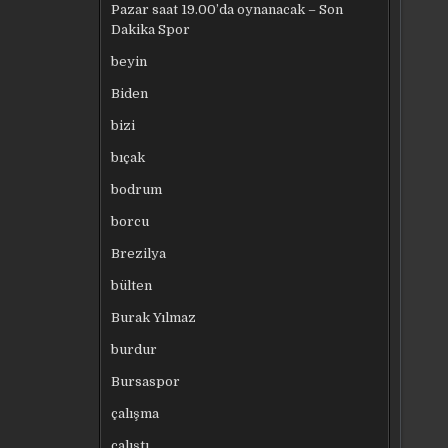
Pazar saat 19.00’da oynanacak – Son
Dakika Spor
beyin
Biden
bizi
bıçak
bodrum
borcu
Brezilya
bülten
Burak Yılmaz
burdur
Bursaspor
çalışma
çalıştı