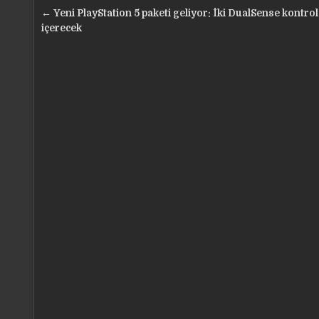
Yazı
← Yeni PlayStation 5 paketi geliyor: İki DualSense kontro
gezinmesi
içerecek