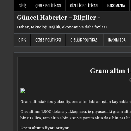
Skip
GIRIŞ
ÇEREZ POLITIKASI
GIZLILIK POLITIKASI
HAKKIMIZDA
to
content
Güncel Haberler – Bilgiler –
Haber, teknoloji, sağlık, ekonomi ve daha fazlası…
GIRIŞ
ÇEREZ POLITIKASI
GIZLILIK POLITIKASI
HAKKIMIZDA
Gram altın 1
Gram altındaki bu yükseliş, ons altındaki artıştan kaynaklan
Ons altının 1.900 dolara yaklaşması, iç piyasadaki gram altın
bin 617 lira, tam altın 4 bin 782 ve yarım altın da 3 bin 741 l
Gram altının fiyatı artıyor