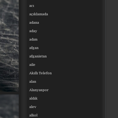
acı
açıklamada
adana
aday
adım
afgan
afganistan
aile
Akıllı Telefon
alan
Alanyaspor
aldık
alev
alkol