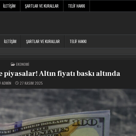
İLETIŞIM
ŞARTLAR VE KURALLAR
TELIF HAKKI
İLETIŞIM
ŞARTLAR VE KURALLAR
TELIF HAKKI
POSTED
EKONOMI
IN
 piyasalar! Altın fiyatı baskı altında
ADMIN
27 KASIM 2025