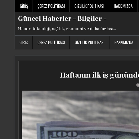
Skip
GIRIŞ
ÇEREZ POLITIKASI
GIZLILIK POLITIKASI
HAKKIMIZDA
to
content
Güncel Haberler – Bilgiler –
Haber, teknoloji, sağlık, ekonomi ve daha fazlası…
GIRIŞ
ÇEREZ POLITIKASI
GIZLILIK POLITIKASI
HAKKIMIZDA
Haftanın ilk iş gününde