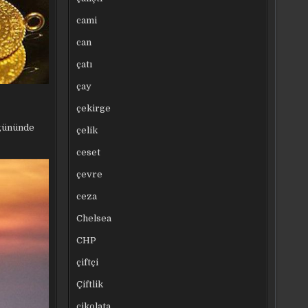
cami
can
çatı
çay
çekirge
 gününde
çelik
ceset
çevre
ceza
Chelsea
CHP
çiftçi
Çiftlik
çikolata