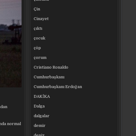
Çin
Cinayet
çıktı
çocuk
çöp
çorum
Cristiano Ronaldo
Cumhurbaşkanı
Cumhurbaşkanı Erdoğan
DAKİKA
Dalga
ndan
dalgalar
ında normal
demir
deniz