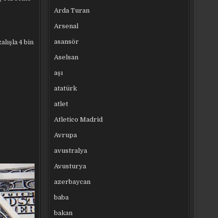
Arda Turan
Arsenal
asansör
lışla 4 bin
Aselsan
aşı
atatürk
atlet
Atletico Madrid
Avrupa
avustralya
Avusturya
azerbaycan
baba
bakan