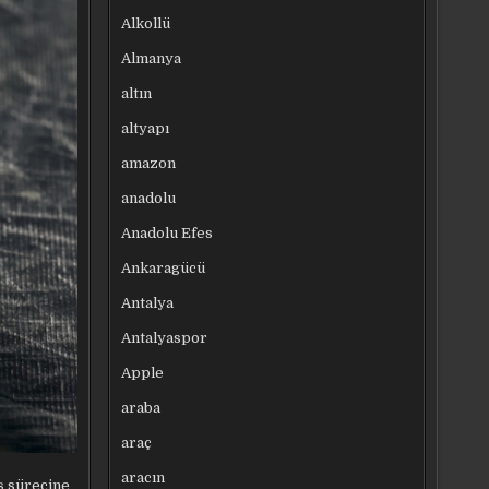
Alkollü
Almanya
altın
altyapı
amazon
anadolu
Anadolu Efes
Ankaragücü
Antalya
Antalyaspor
Apple
araba
araç
aracın
ş sürecine