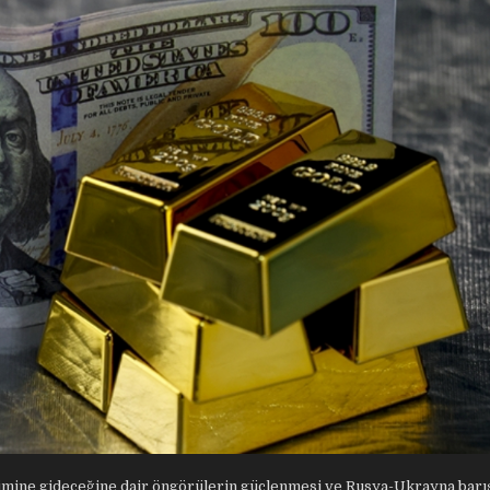
rimine gideceğine dair öngörülerin güçlenmesi ve Rusya-Ukrayna barı