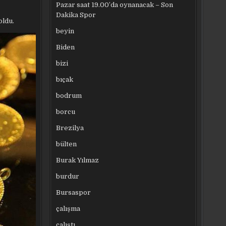
Pazar saat 19.00’da oynanacak – Son
Dakika Spor
oldu.
beyin
Biden
bizi
bıçak
bodrum
borcu
Brezilya
bülten
Burak Yılmaz
burdur
Bursaspor
çalışma
çalıştı