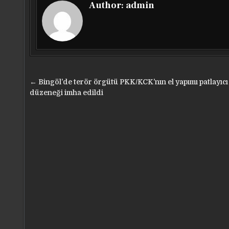
Author:
admin
Yazı
← Bingöl’de terör örgütü PKK/KCK’nın el yapımı patlayıcı
gezinmesi
düzeneği imha edildi