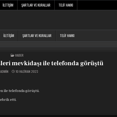
İLETIŞIM
ŞARTLAR VE KURALLAR
TELIF HAKKI
İLETIŞIM
ŞARTLAR VE KURALLAR
TELIF HAKKI
POSTED
HABER
IN
eri mevkidaşı ile telefonda görüştü
ADMIN
10 HAZIRAN 2023
n ile telefonda görüştü.
brik etti.