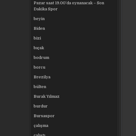
Pazar saat 19.00’da oynanacak – Son
Dakika Spor
beyin
Biden
bizi
bıçak
bodrum
borcu
Brezilya
bülten
Burak Yılmaz
burdur
Bursaspor
çalışma
çalıştı