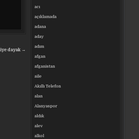
acı
açıklamada
adana
aday
adım
siye dayak →
afgan
afganistan
aile
Akıllı Telefon
alan
Alanyaspor
aldık
alev
alkol