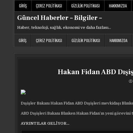
Skip
GIRIŞ
ÇEREZ POLITIKASI
GIZLILIK POLITIKASI
HAKKIMIZDA
to
content
Güncel Haberler – Bilgiler –
Haber, teknoloji, sağlık, ekonomi ve daha fazlası…
GIRIŞ
ÇEREZ POLITIKASI
GIZLILIK POLITIKASI
HAKKIMIZDA
Hakan Fidan ABD Dışişl
Dışişler Bakanı Hakan Fidan ABD Dışişleri mevkidaşı Blınke
ABD Dışişleri Bakanı Blınken Hakan Fidan’ın yeni görevini te
AYRINTILAR GELİYOR…