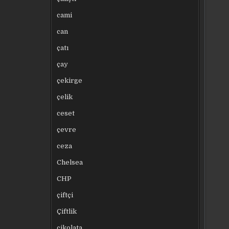
cami
can
çatı
çay
çekirge
çelik
ceset
çevre
ceza
Chelsea
CHP
çiftçi
Çiftlik
çikolata