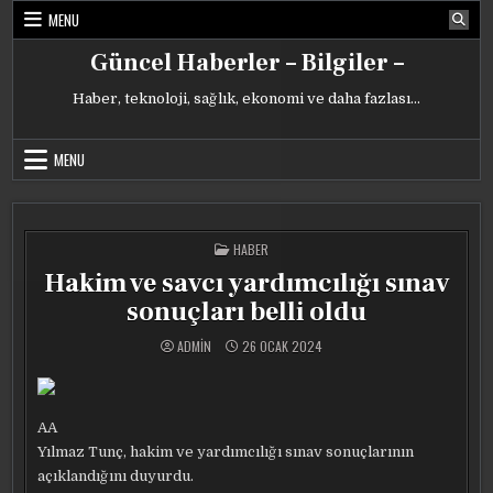
Skip
MENU
to
content
Güncel Haberler – Bilgiler –
Haber, teknoloji, sağlık, ekonomi ve daha fazlası…
MENU
POSTED
HABER
IN
Hakim ve savcı yardımcılığı sınav
sonuçları belli oldu
ADMIN
26 OCAK 2024
AA
Yılmaz Tunç, hakim ve yardımcılığı sınav sonuçlarının
açıklandığını duyurdu.