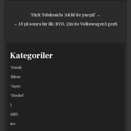
Yazı
Türk Telekom’la ‘AKM’de yarıyıl’ →
gezinmesi
← 15 yıl sonra bir ilk: BYD, Çin’de Volkswagen’i geçti
Kategoriler
Yasak
‘ihbar
“Aşırı
“Hedef
1
ABD
acı