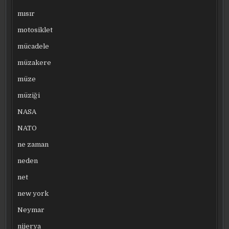
mısır
motosiklet
mücadele
müzakere
müze
müziği
NASA
NATO
ne zaman
neden
net
new york
Neymar
nijerya