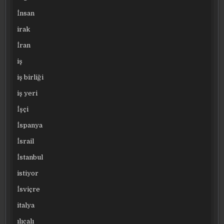
İnsan
irak
İran
iş
iş birliği
iş yeri
İşçi
İspanya
İsrail
İstanbul
istiyor
İsviçre
italya
ılıcalı