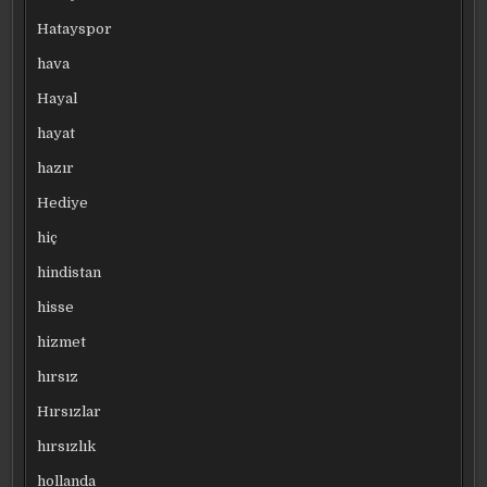
Hatayspor
hava
Hayal
hayat
hazır
Hediye
hiç
hindistan
hisse
hizmet
hırsız
Hırsızlar
hırsızlık
hollanda