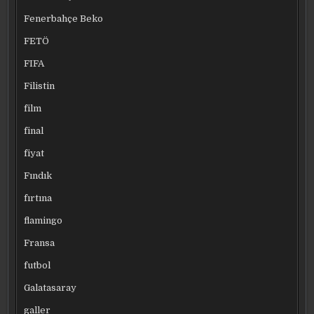
Fenerbahçe Beko
FETÖ
FIFA
Filistin
film
final
fiyat
Fındık
fırtına
flamingo
Fransa
futbol
Galatasaray
galler