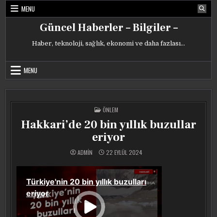
Skip
MENU
to
content
Güncel Haberler – Bilgiler –
Haber, teknoloji, sağlık, ekonomi ve daha fazlası…
MENU
POSTED
ÖNLEM
IN
Hakkari’de 20 bin yıllık buzullar
eriyor
ADMIN
22 EYLÜL 2024