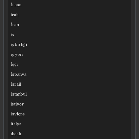
İnsan
irak
İran
iş
iş birliği
iş yeri
İşçi
İspanya
İsrail
İstanbul
istiyor
İsviçre
italya
ılıcalı