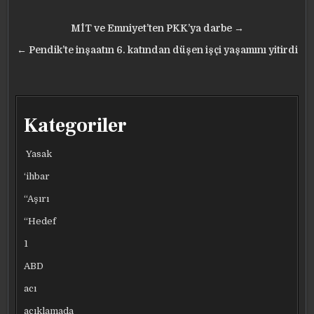
Yazı
MİT ve Emniyet’ten PKK’ya darbe →
gezinmesi
← Pendik’te inşaatın 6. katından düşen işçi yaşamını yitirdi
Kategoriler
Yasak
‘ihbar
“Aşırı
“Hedef
1
ABD
acı
açıklamada