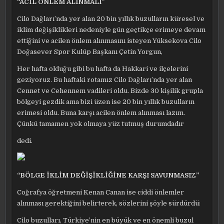
“ACİL ÖNLEM ALINMALI”
Cilo Dağları’nda yer alan 20 bin yıllık buzulların küresel ve
iklim değişiklikleri nedeniyle gün geçtikçe erimeye devam
ettiğini ve acilen önlem alınmasını isteyen Yüksekova Cilo
Doğasever Spor Kulüp Başkanı Çetin Yorgun,
Her hafta olduğu gibi bu hafta da Hakkari ve ilçelerini
geziyoruz. Bu haftaki rotamız Cilo Dağları’nda yer alan
Cennet ve Cehennem vadileri oldu. Bizde 30 kişilik grupla
bölgeyi gezdik ama bizi üzen ise 20 bin yıllık buzulların
erimesi oldu. Buna karşı acilen önlem alınması lazım.
Çünkü tamamen yok olmaya yüz tutmuş durumdadır
dedi.
“BÖLGE İKLİM DEĞİŞİKLİĞİNE KARŞI SAVUNMASIZ”
Coğrafya öğretmeni Kenan Canan ise ciddi önlemler
alınması gerektiğini belirterek, sözlerini şöyle sürdürdü:
Cilo buzulları, Türkiye’nin en büyük ve en önemli buzul