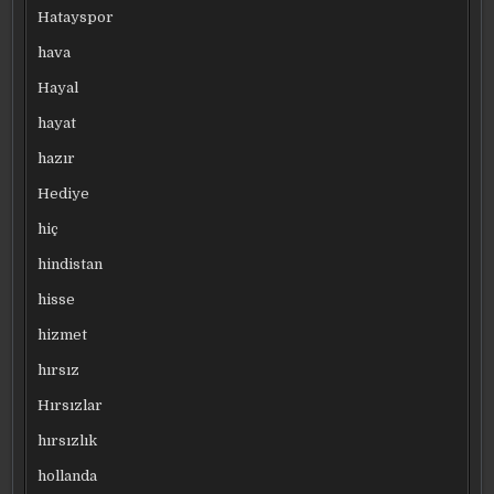
Hatayspor
hava
Hayal
hayat
hazır
Hediye
hiç
hindistan
hisse
hizmet
hırsız
Hırsızlar
hırsızlık
hollanda