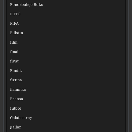
Fenerbahçe Beko
FETÖ
FIFA
Filistin
film
final
fiyat
Fındık
fırtına
flamingo
Fransa
futbol
Galatasaray
galler