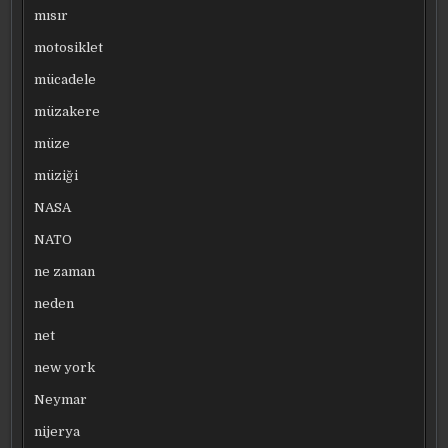
mısır
motosiklet
mücadele
müzakere
müze
müziği
NASA
NATO
ne zaman
neden
net
new york
Neymar
nijerya