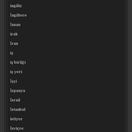
ingiliz
İngiltere
İnsan
irak
İran
iş
iş birliği
iş yeri
İşçi
İspanya
İsrail
İstanbul
istiyor
İsviçre