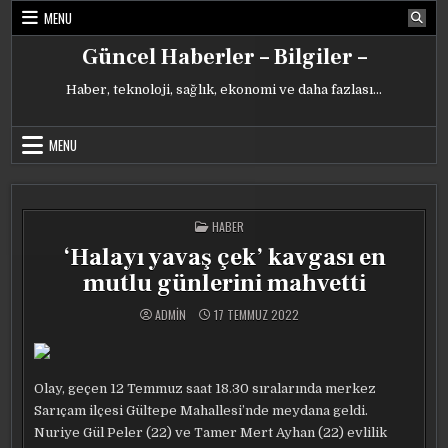
Skip
MENU
to
content
Güncel Haberler – Bilgiler –
Haber, teknoloji, sağlık, ekonomi ve daha fazlası…
MENU
POSTED
HABER
IN
‘Halayı yavaş çek’ kavgası en
mutlu günlerini mahvetti
ADMIN
17 TEMMUZ 2022
Olay, geçen 12 Temmuz saat 18.30 sıralarında merkez
Sarıçam ilçesi Gültepe Mahallesi’nde meydana geldi.
Nuriye Gül Peler (22) ve Tamer Mert Ayhan (22) evlilik