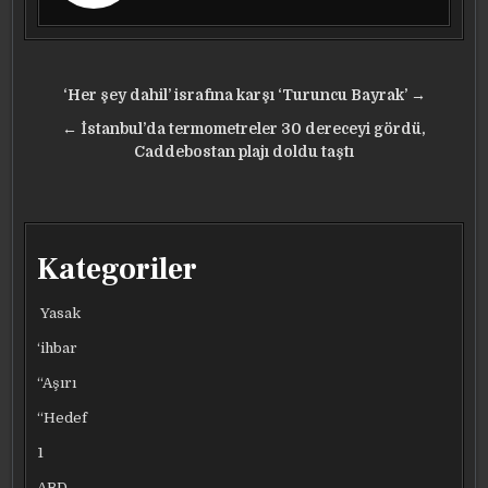
Yazı
‘Her şey dahil’ israfına karşı ‘Turuncu Bayrak’ →
gezinmesi
← İstanbul’da termometreler 30 dereceyi gördü,
Caddebostan plajı doldu taştı
Kategoriler
Yasak
‘ihbar
“Aşırı
“Hedef
1
ABD