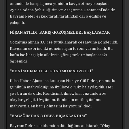
önünde de karşılaşınca yeniden kavga etmeye başladı.
Ayrıca Adana Şehir Eğitim ve Araştırma Hastanesi’nde de
Bayram Peler erkek tarafı tarafından darp edilmeye
çalışıldı.
NİŞAN ATILDI, BARIŞ GÖRÜŞMELERİ BAŞLAYACAK
Gözaltına alınan S.C. ise tutuklanarak cezaevine gönderildi.
Kavganın üzerine iki gencin nişan töreni yarım kaldı. Bu
hafta ise barış için ailelerin görüşmelere başlanacağı
öğrenildi.
“BENİM EN MUTLU GÜNÜMÜ MAHVETTİ”
İhlas Haber Ajansı’na konuşan Nuriye Gül Peler, en mutlu
gününün mahvolduğuna üzülerek, “Biz halaydaydık. Her
şey biran da oldu. Kendisini bilmez biri yüzünden bu
olaylar gelişti. Üzgünüm. Benim en mutlu günümü
mahvetti. Ben barış olmasını istiyorum” dedi.
“BACAĞIMDAN 3 DEFA BIÇAKLANDIM”
Bayram Peler ise ölümden döndüğünü anlatarak, “Olay