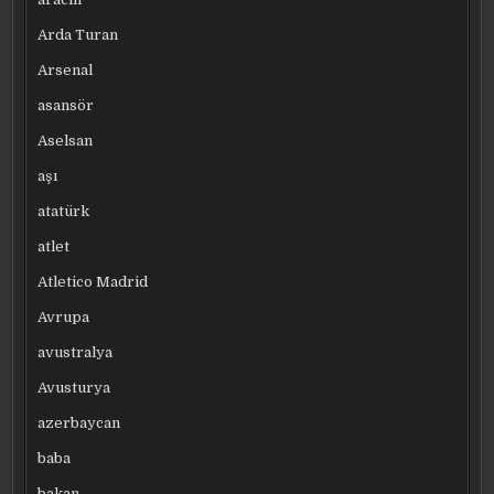
Arda Turan
Arsenal
asansör
Aselsan
aşı
atatürk
atlet
Atletico Madrid
Avrupa
avustralya
Avusturya
azerbaycan
baba
bakan