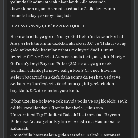
yolunda ilk adımı atarak nişanlandı. Aile arasında
düzenlenen nişan töreninin ardından 2 aile kız evinin
önünde halay çekmeye başladı.
‘HALAYI YAVAŞ ÇEK’ KAVGASI ÇIKTI
Bu sırada iddiaya göre, Nuriye Gül Peler’in kuzeni Ferhat
Ateş, erkek tarafının uzaktan akrabası S.C.’ye ‘Halayı yavaş
çek. Arkandaki kadınlar rahatsız oluyor’ dedi. Bunun
üzerine S.C. ve Ferhat Ateş arasında tartışma çıktı. Nuriye
Gül’ün ağabeyi Bayram Peler (22) ise araya girerek
tarafları sakinleştirmeye çalışırken S.C., önce Bayram
Peler’i bacağından 3 defa daha sonra da Ferhat, Vedat ve
Sedat Ateş kardeşleri vücudunun çeşitli yerlerinden
bıçakladı. S.C. de elinden yaralandı.
İhbar üzerine bölgeye çok sayıda polis ve sağlık ekibi sevk
edildi. Yaralılardan 4’ü ambulanslarla Çukurova
Üniversitesi Tıp Fakültesi Balcalı Hastanesi’ne, Bayram
Peler ise Adana Şehir Eğitim ve Araştırma Hastanesi’ne
kaldırıldı.
Otomobille hastanelere giden taraflar; Balcalı Hastanesi