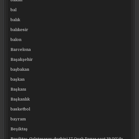
bal
balık
balıkesir
balon
Barcelona
Başakşehir
başbakan
başkan
Başkanı
Başkanlık
basketbol
bayram
Beşiktaş
Beşiktaş-Galatasaray derbisi 17 Ocak Pazar saat 19.00’da