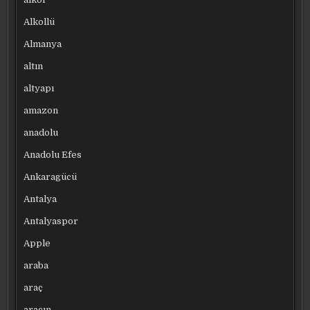
Alkollü
Almanya
altın
altyapı
amazon
anadolu
Anadolu Efes
Ankaragücü
Antalya
Antalyaspor
Apple
araba
araç
aracın