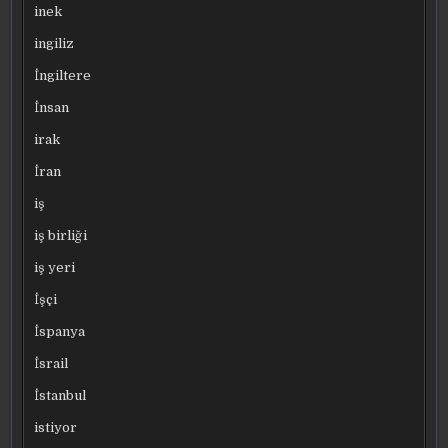
inek
ingiliz
İngiltere
İnsan
irak
İran
iş
iş birliği
iş yeri
İşçi
İspanya
İsrail
İstanbul
istiyor