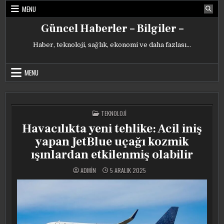
Skip
MENU
to
content
Güncel Haberler – Bilgiler –
Haber, teknoloji, sağlık, ekonomi ve daha fazlası…
MENU
POSTED
TEKNOLOJI
IN
Havacılıkta yeni tehlike: Acil iniş
yapan JetBlue uçağı kozmik
ışınlardan etkilenmiş olabilir
ADMIN
5 ARALIK 2025