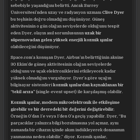
sebebiyle yaşandığını belirtti. Ancak Surrey
Üniversitesi’nden uzay ve radyasyon uzmanı
Clive Dyer
bu teşhisin doğru olmadığını düşünüyor. Güneş
aktivitesinin o gün olağan seviyelerde olduğunu tespit
eden Dyer, olayın asıl sorumlusunun
uzak bir
süpernovadan gelen yüksek enerjili kozmik ışınlar
olabileceğini düşünüyor.
Space.com’a konuşan Dyer, Airbus’ın belirttiğinin aksine
30 Ekim’de güneş aktivitesinin olağan seviyelerde
olduğunu ve uçak elektroniklerini etkileyecek kadar
yüksek olmadığını vurguluyor. Dyer’a göre uçağın
bilgisayar sistemleri
kozmik ışınlardan kaynaklanan bir
“tekil arıza”
(single-event upset) ile karşılaşmış olabilir.
Kozmik ışınlar, modern mikroelektronik ile etkileşime
girebilir ve bir devredeki bit değerini değiştirebilir
;
Örneğin 0’dan 1’e veya 1’den 0’a geçiş yapabilir. Dyer, “Bu
parçacıklar yalnızca bilgi bozulmasına yol açmaz, aynı
zamanda bir cihazın içinde akım indükleyerek donanımın
yanmasına neden olabilir,” diyor. Kozmik ışınlar,