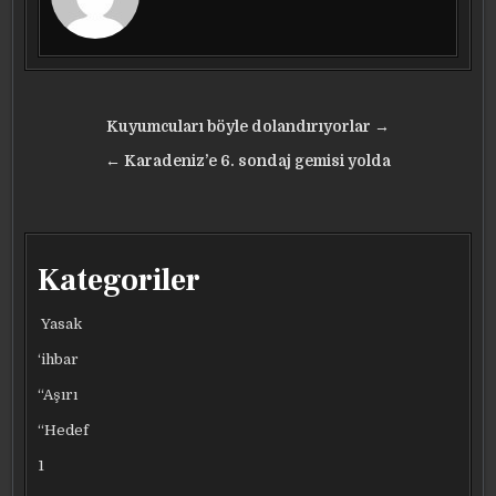
Yazı
Kuyumcuları böyle dolandırıyorlar →
gezinmesi
← Karadeniz’e 6. sondaj gemisi yolda
Kategoriler
Yasak
‘ihbar
“Aşırı
“Hedef
1