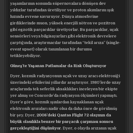
yaşamlarının sonunda süpernovalara dönüşen dev
yıldızlar tarafından üretiliyor ve proton akımlarını ışık
hızında evrene savuruyor. Dünya atmosferine
girdiklerinde muon, yüksek enerjili nötron ve pozitron
gibi egzotik parçacıklar üretiyorlar. Bu parçacıklar, uçak
sensörleri veya bilgisayarları gibi elektronik devrelere
çarptığında, araştırmacılar tarafından “tekil arıza” (single-
event upset) olarak tanımlanan bir durumu
tetikleyebiliyor.
Güneş’te Yaşanan Patlamalar da Risk Oluşturuyor
Dyer, kozmik radyasyonun uçak ve uzay aracı elektroniği
üzerindeki etkilerini yıllardır araştırıyor. 1980’lerde uzay
araçlarında tek seferlik aksaklıkları inceleyen bir ekipte
yer almış ve Concorde’da radyasyon ölçümleri yapmıştı.
Dyer’e göre, kozmik ışınlardan kaynaklanan uçak
elektronik arızaları nadir olsa da daha önce de görülmüş
bir şey. Dyer,
2008’deki Qantas Flight 72 olayının da
büyük olasılıkla benzer bir parçacık çarpması sonucu
gerçekleştiğini düşünüyor
. Dyer, o olayda arızanın uçak