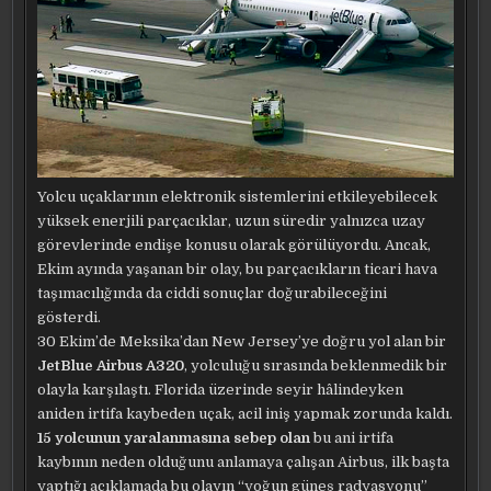
Yolcu uçaklarının elektronik sistemlerini etkileyebilecek
yüksek enerjili parçacıklar, uzun süredir yalnızca uzay
görevlerinde endişe konusu olarak görülüyordu. Ancak,
Ekim ayında yaşanan bir olay, bu parçacıkların ticari hava
taşımacılığında da ciddi sonuçlar doğurabileceğini
gösterdi.
30 Ekim’de Meksika’dan New Jersey’ye doğru yol alan bir
JetBlue Airbus A320
, yolculuğu sırasında beklenmedik bir
olayla karşılaştı. Florida üzerinde seyir hâlindeyken
aniden irtifa kaybeden uçak, acil iniş yapmak zorunda kaldı.
15 yolcunun yaralanmasına sebep olan
bu ani irtifa
kaybının neden olduğunu anlamaya çalışan Airbus, ilk başta
yaptığı açıklamada bu olayın “yoğun güneş radyasyonu”