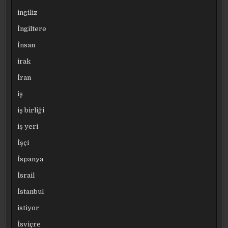
ingiliz
İngiltere
İnsan
irak
İran
iş
iş birliği
iş yeri
İşçi
İspanya
İsrail
İstanbul
istiyor
İsviçre