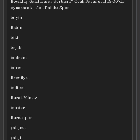
Beşiktaş-Galatasaray derbisi 17 Ocak Pazar saat 19.00’da
oynanacak – Son Dakika Spor
beyin
Biden
bizi
bıçak
bodrum
borcu
Brezilya
bülten
Burak Yılmaz
burdur
Bursaspor
çalışma
çalıştı