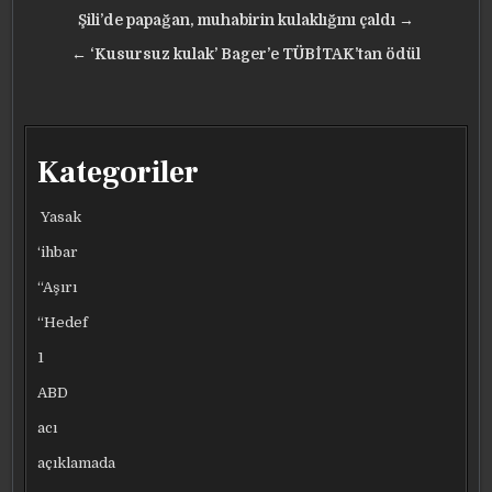
Yazı
Şili’de papağan, muhabirin kulaklığını çaldı →
gezinmesi
← ‘Kusursuz kulak’ Bager’e TÜBİTAK’tan ödül
Kategoriler
Yasak
‘ihbar
“Aşırı
“Hedef
1
ABD
acı
açıklamada