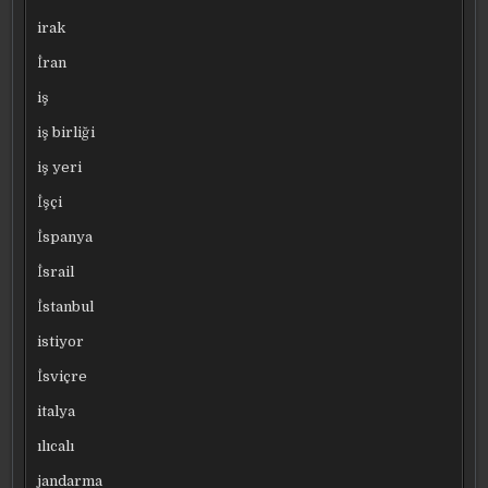
irak
İran
iş
iş birliği
iş yeri
İşçi
İspanya
İsrail
İstanbul
istiyor
İsviçre
italya
ılıcalı
jandarma