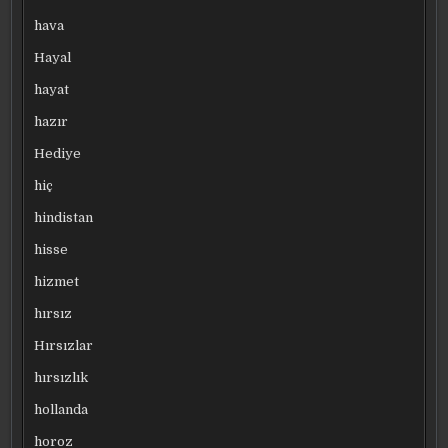
hava
Hayal
hayat
hazır
Hediye
hiç
hindistan
hisse
hizmet
hırsız
Hırsızlar
hırsızlık
hollanda
horoz