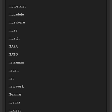
motosiklet
mücadele
müzakere
müze
müziği
NASA
NATO
ne zaman
neden
net
new york
Neymar
nijerya
nükleer