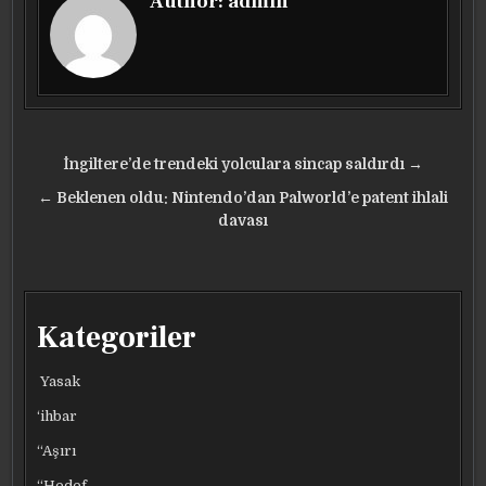
Author:
admin
Yazı
İngiltere’de trendeki yolculara sincap saldırdı →
gezinmesi
← Beklenen oldu: Nintendo’dan Palworld’e patent ihlali
davası
Kategoriler
Yasak
‘ihbar
“Aşırı
“Hedef