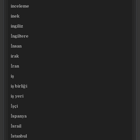
inceleme
inek
ingiliz
İngiltere
İnsan
irak
İran
iş
iş birliği
iş yeri
İşçi
İspanya
İsrail
İstanbul