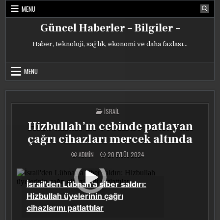
Skip
MENU
to
content
Güncel Haberler – Bilgiler –
Haber, teknoloji, sağlık, ekonomi ve daha fazlası…
MENU
POSTED
İSRAIL
IN
Hizbullah’ın cebinde patlayan
çağrı cihazları mercek altında
ADMIN
20 EYLÜL 2024