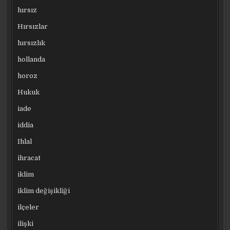
hırsız
Hırsızlar
hırsızlık
hollanda
horoz
Hukuk
iade
iddia
Ihlal
ihracat
iklim
iklim değişikliği
ilçeler
ilişki