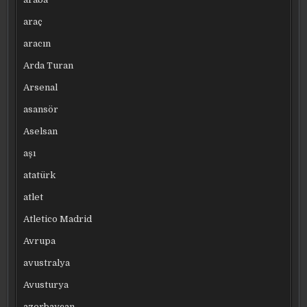
araç
aracın
Arda Turan
Arsenal
asansör
Aselsan
aşı
atatürk
atlet
Atletico Madrid
Avrupa
avustralya
Avusturya
azerbaycan