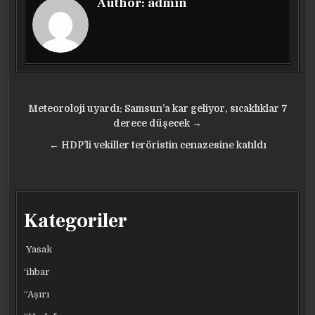
Author:
admin
Yazı
Meteoroloji uyardı: Samsun’a kar geliyor, sıcaklıklar 7
gezinmesi
derece düşecek →
← HDP’li vekiller teröristin cenazesine katıldı
Kategoriler
Yasak
‘ihbar
“Aşırı