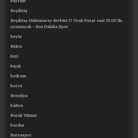
bayram
Beşiktaş
Beşiktaş-Galatasaray derbisi 17 Ocak Pazar saat 19.00’da
oynanacak – Son Dakika Spor
beyin
Biden
bizi
bıçak
bodrum
borcu
Brezilya
bülten
Burak Yılmaz
burdur
Bursaspor