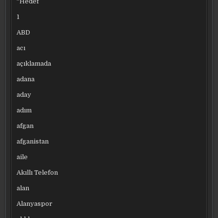
“Hedef
1
ABD
acı
açıklamada
adana
aday
adım
afgan
afganistan
aile
Akıllı Telefon
alan
Alanyaspor