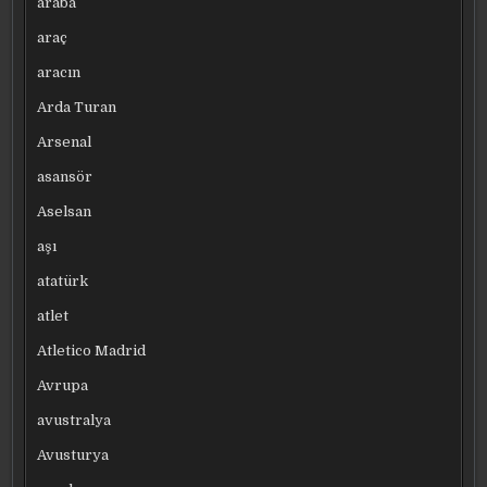
araba
araç
aracın
Arda Turan
Arsenal
asansör
Aselsan
aşı
atatürk
atlet
Atletico Madrid
Avrupa
avustralya
Avusturya