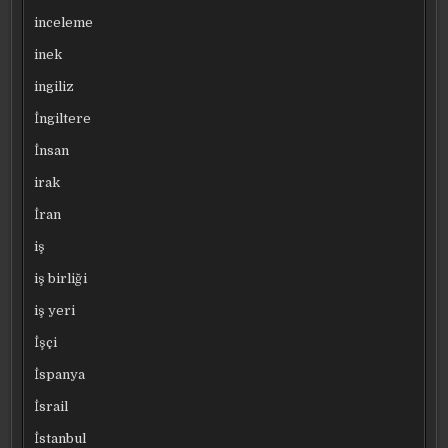
inceleme
inek
ingiliz
İngiltere
İnsan
irak
İran
iş
iş birliği
iş yeri
İşçi
İspanya
İsrail
İstanbul