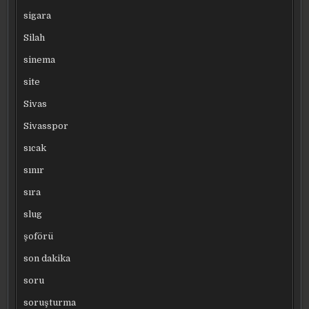
sigara
Silah
sinema
site
Sivas
Sivasspor
sıcak
sınır
sıra
slug
şoförü
son dakika
soru
soruşturma