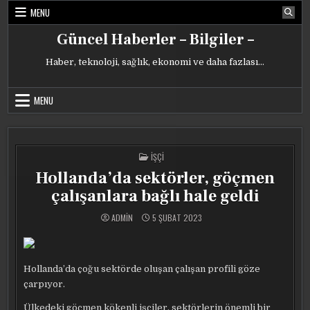
Skip
MENU
to
content
Güncel Haberler – Bilgiler –
Haber, teknoloji, sağlık, ekonomi ve daha fazlası…
MENU
POSTED
İŞÇI
IN
Hollanda’da sektörler, göçmen
çalışanlara bağlı hale geldi
ADMIN
5 ŞUBAT 2023
Hollanda’da çoğu sektörde oluşan çalışan profili göze
çarpıyor.
Ülkedeki göçmen kökenli işçiler, sektörlerin önemli bir