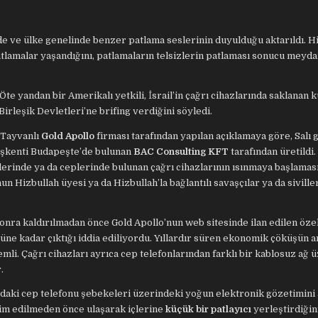
e ve ülke genelinde benzer patlama seslerinin duyulduğu aktarıldı. Hi
tlamalar yaşandığını, patlamaların telsizlerin patlaması sonucu meyd
te yandan bir Amerikalı yetkili, İsrail’in çağrı cihazlarında saklanan 
Birleşik Devletleri’ne brifing verdiğini söyledi.
 Tayvanlı
Gold Apollo
firması tarafından yapılan açıklamaya göre, Salı
başkenti Budapeşte’de bulunan
BAC Consulting KFT
tarafından üretildi.
llerinde ya da ceplerinde bulunan çağrı cihazlarının ısınmaya başlamas
n Hizbullah üyesi ya da Hizbullah’la bağlantılı savaşçılar ya da siville
 sonra kaldırılmadan önce Gold Apollo’nun web sitesinde ilan edilen öze
 güne kadar çıktığı iddia ediliyordu. Yıllardır süren ekonomik çöküşün 
mli. Çağrı cihazları ayrıca cep telefonlarından farklı bir kablosuz ağ 
.
an’daki cep telefonu şebekeleri üzerindeki yoğun elektronik gözetimini
slim edilmeden önce ulaşarak içlerine
küçük bir patlayıcı
yerleştirdiğin