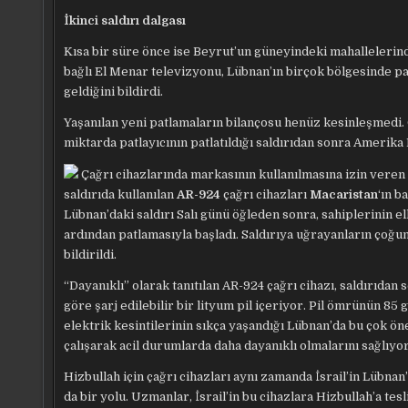
İkinci saldırı dalgası
Kısa bir süre önce ise Beyrut’un güneyindeki mahallelerind
bağlı El Menar televizyonu, Lübnan’ın birçok bölgesinde pa
geldiğini bildirdi.
Yaşanılan yeni patlamaların bilançosu henüz kesinleşmedi. Ö
miktarda patlayıcının patlatıldığı saldırıdan sonra Amerika 
Çağrı cihazlarında markasının kullanılmasına izin veren
saldırıda kullanılan
AR-924
çağrı cihazları
Macaristan
‘ın 
Lübnan’daki saldırı Salı günü öğleden sonra, sahiplerinin e
ardından patlamasıyla başladı. Saldırıya uğrayanların çoğunu
bildirildi.
“Dayanıklı” olarak tanıtılan AR-924 çağrı cihazı, saldırıdan
göre şarj edilebilir bir lityum pil içeriyor. Pil ömrünün 85
elektrik kesintilerinin sıkça yaşandığı Lübnan’da bu çok öne
çalışarak acil durumlarda daha dayanıklı olmalarını sağlıyor
Hizbullah için çağrı cihazları aynı zamanda İsrail’in Lübn
da bir yolu. Uzmanlar, İsrail’in bu cihazlara Hizbullah’a te