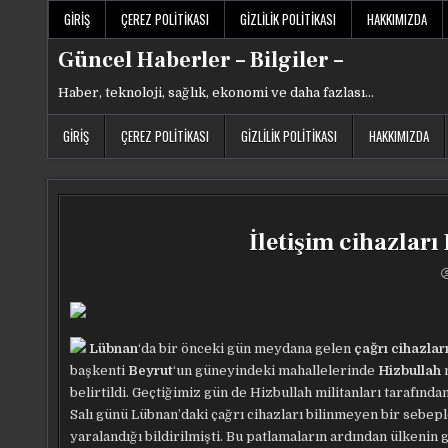
Skip
GIRIŞ
ÇEREZ POLITIKASI
GIZLILIK POLITIKASI
HAKKIMIZDA
to
content
Güncel Haberler – Bilgiler –
Haber, teknoloji, sağlık, ekonomi ve daha fazlası…
GIRIŞ
ÇEREZ POLITIKASI
GIZLILIK POLITIKASI
HAKKIMIZDA
İletişim cihazları
Lübnan
‘da bir önceki gün meydana gelen
çağrı cihazla
başkenti
Beyrut
‘un güneyindeki mahallelerinde
Hizbullah
belirtildi. Geçtiğimiz gün de Hizbullah militanları tarafından
Salı günü Lübnan’daki çağrı cihazları bilinmeyen bir sebeple
yaralandığı bildirilmişti. Bu patlamaların ardından ülkenin gü