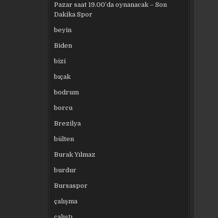
Pazar saat 19.00’da oynanacak – Son
Dakika Spor
beyin
Biden
bizi
bıçak
bodrum
borcu
Brezilya
bülten
Burak Yılmaz
burdur
Bursaspor
çalışma
çalıştı