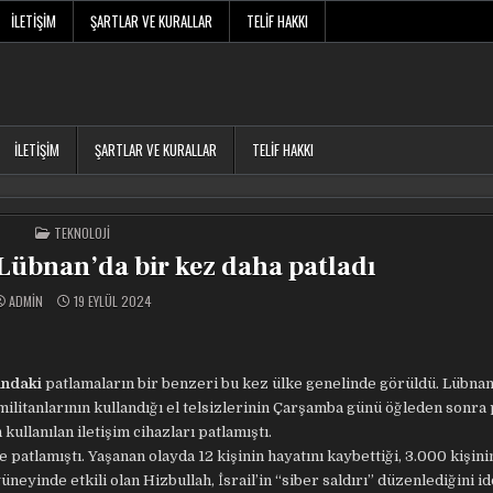
İLETIŞIM
ŞARTLAR VE KURALLAR
TELIF HAKKI
İLETIŞIM
ŞARTLAR VE KURALLAR
TELIF HAKKI
POSTED
TEKNOLOJI
IN
 Lübnan’da bir kez daha patladı
ADMIN
19 EYLÜL 2024
rındaki
patlamaların bir benzeri bu kez ülke genelinde görüldü. Lübnan
militanlarının kullandığı el telsizlerinin Çarşamba günü öğleden sonra 
 kullanılan iletişim cihazları patlamıştı.
 patlamıştı. Yaşanan olayda 12 kişinin hayatını kaybettiği, 3.000 kişini
neyinde etkili olan Hizbullah, İsrail’in “siber saldırı” düzenlediğini id