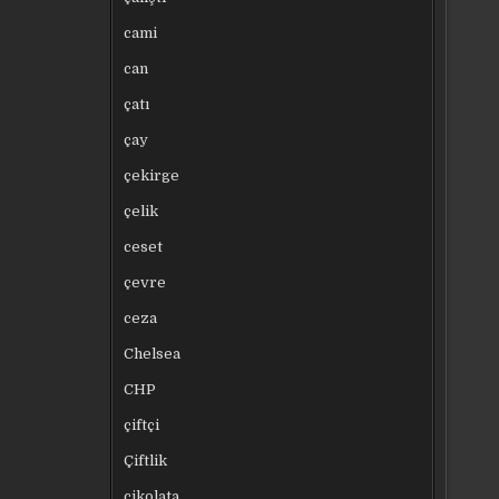
cami
can
çatı
çay
çekirge
çelik
ceset
çevre
ceza
Chelsea
CHP
çiftçi
Çiftlik
çikolata