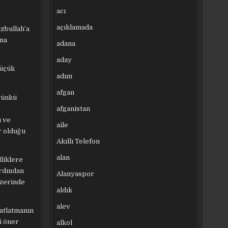
acı
açıklamada
zbullah’a
ana
adana
aday
küçük
adım
afgan
 günkü
afganistan
ı ve
aile
r olduğu
Akıllı Telefon
alan
lliklere
ardından
Alanyaspor
üzerinde
aldık
alev
 atlatmanın
i öner
alkol