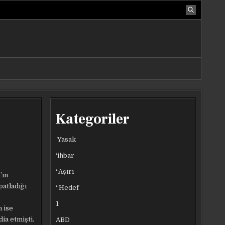
Kategoriler
Yasak
‘ihbar
“Aşırı
’ın
patladığı
“Hedef
1
n ise
dia etmişti.
ABD