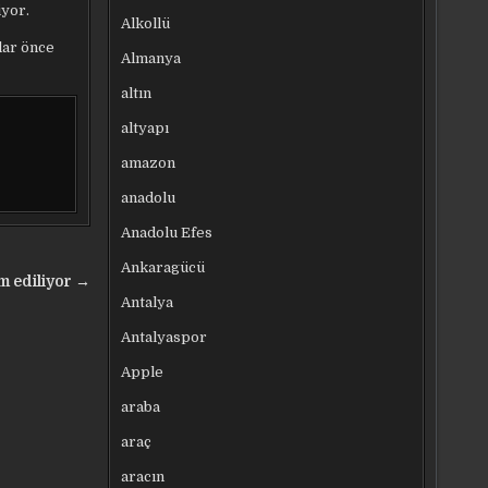
iyor.
Alkollü
lar önce
Almanya
altın
altyapı
amazon
anadolu
Anadolu Efes
Ankaragücü
m ediliyor →
Antalya
Antalyaspor
Apple
araba
araç
aracın