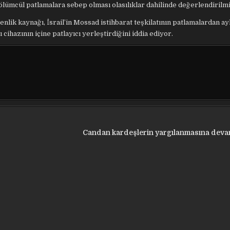
 ölümcül patlamalara sebep olması olasılıklar dahilinde değerlendirilm
lik kaynağı, İsrail’in Mossad istihbarat teşkilatının patlamalardan ay
cihazının içine patlayıcı yerleştirdiğini iddia ediyor.
Candan kardeşlerin yargılanmasına deva