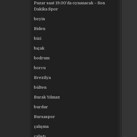
Pazar saat 19.00’da oynanacak – Son
Dakika Spor
beyin
Biden
bizi
bıçak
bodrum
borcu
Brezilya
bülten
Burak Yılmaz
burdur
Bursaspor
çalışma
çalıştı