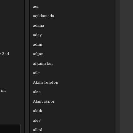
acı
açıklamada
adana
aday
adım
 3 el
afgan
afganistan
aile
Akıllı Telefon
rini
alan
Alanyaspor
aldık
alev
alkol