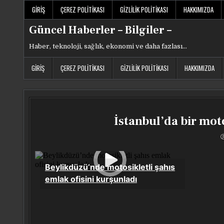
Skip
GIRIŞ
ÇEREZ POLITIKASI
GIZLILIK POLITIKASI
HAKKIMIZDA
to
content
Güncel Haberler – Bilgiler –
Haber, teknoloji, sağlık, ekonomi ve daha fazlası…
GIRIŞ
ÇEREZ POLITIKASI
GIZLILIK POLITIKASI
HAKKIMIZDA
İstanbul’da bir moto