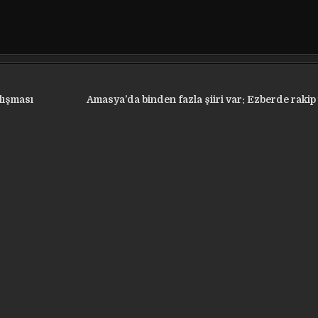
lışması
Amasya’da binden fazla şiiri var: Ezberde rakip