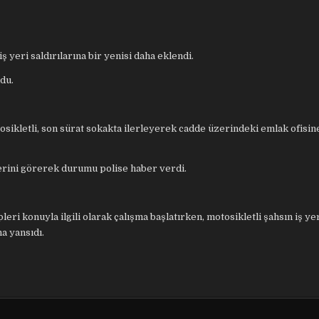
 yeri saldırılarına bir yenisi daha eklendi.
du.
sikletli, son sürat sokakta ilerleyerek cadde üzerindeki emlak ofisine
lerini görerek durumu polise haber verdi.
ri konuyla ilgili olarak çalışma başlatırken, motosikletli şahsın iş ye
a yansıdı.