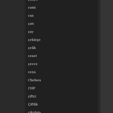
cami
can
çatı
çay
çekirge
çelik
ceset
çevre
ceza
Chelsea
CHP
çiftçi
Çiftlik
çikolata