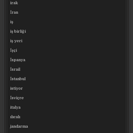
irak
İran
iş
iş birliği
iş yeri
İşçi
İspanya
İsrail
İstanbul
istiyor
İsviçre
italya
ılıcalı
jandarma