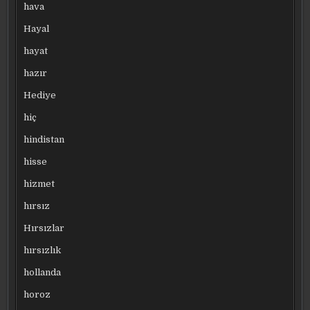
hava
Hayal
hayat
hazır
Hediye
hiç
hindistan
hisse
hizmet
hırsız
Hırsızlar
hırsızlık
hollanda
horoz