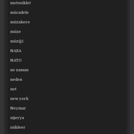
motosiklet
mücadele
müzakere
müze
müziği
NASA
NATO
ne zaman
neden
net
new york
Neymar
nijerya
nükleer