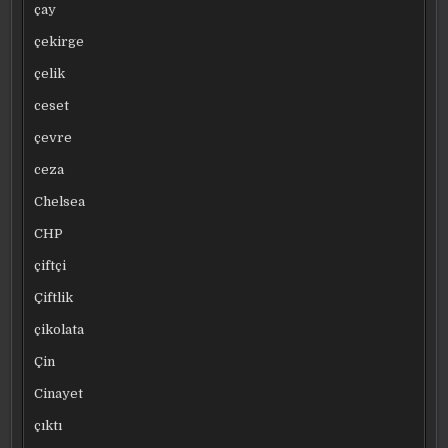
çay
çekirge
çelik
ceset
çevre
ceza
Chelsea
CHP
çiftçi
Çiftlik
çikolata
Çin
Cinayet
çıktı