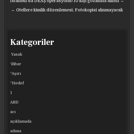
Yazı
İstanbul’da DEAŞ operasyonu! 10 kişi gözaltına alındı →
gezinmesi
← Otellere kimlik düzenlemesi: Fotokopisi alınmayacak
Kategoriler
Yasak
‘ihbar
“Aşırı
“Hedef
1
ABD
acı
açıklamada
adana