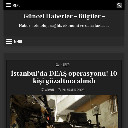
Skip
MENU
to
content
Güncel Haberler – Bilgiler –
Haber, teknoloji, sağlık, ekonomi ve daha fazlası…
MENU
POSTED
HABER
IN
İstanbul’da DEAŞ operasyonu! 10
kişi gözaltına alındı
ADMIN
28 ARALIK 2025