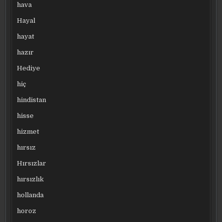
hava
Hayal
hayat
hazır
Hediye
hiç
hindistan
hisse
hizmet
hırsız
Hırsızlar
hırsızlık
hollanda
horoz