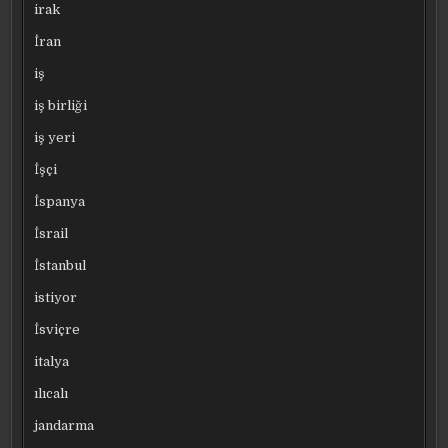
irak
İran
iş
iş birliği
iş yeri
İşçi
İspanya
İsrail
İstanbul
istiyor
İsviçre
italya
ılıcalı
jandarma