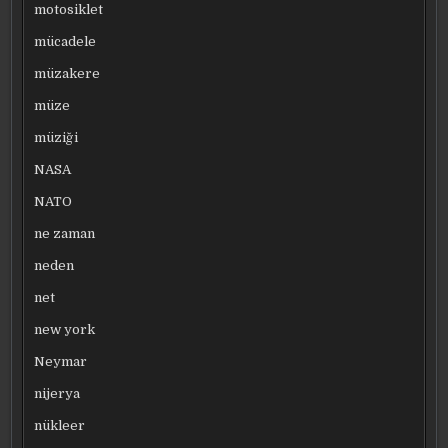
motosiklet
mücadele
müzakere
müze
müziği
NASA
NATO
ne zaman
neden
net
new york
Neymar
nijerya
nükleer