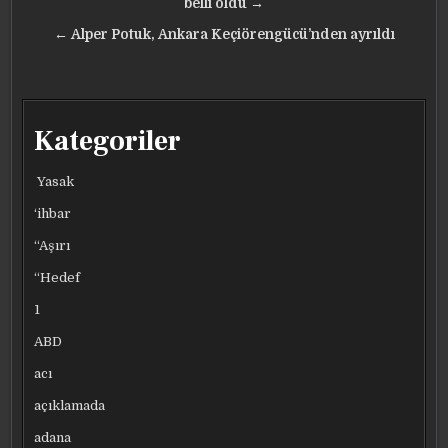
gezinmesi
belli oldu →
← Alper Potuk, Ankara Keçiörengücü’nden ayrıldı
Kategoriler
Yasak
‘ihbar
“Aşırı
“Hedef
1
ABD
acı
açıklamada
adana