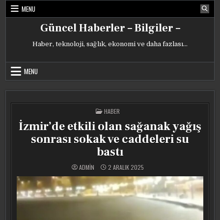
Skip
MENU
to
content
Güncel Haberler – Bilgiler –
Haber, teknoloji, sağlık, ekonomi ve daha fazlası…
MENU
POSTED
HABER
IN
İzmir’de etkili olan sağanak yağış
sonrası sokak ve caddeleri su
bastı
ADMIN
2 ARALIK 2025