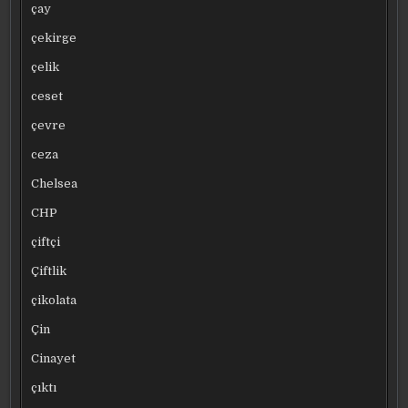
çay
çekirge
çelik
ceset
çevre
ceza
Chelsea
CHP
çiftçi
Çiftlik
çikolata
Çin
Cinayet
çıktı