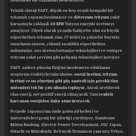
denemelerine başlaması hedefleniyor.
Teknik olarak FAST, düşük en-boy oranlı kompakt bir
tokamak yapısını benimsiyor ve
döteryum-trityum
yakıt
karışımıyla yaklaşık
50 MW
füzyon enerjisi üretmeyi
amaçlıyor. Ölçek olarak şu anda faaliyette olan en büyük
süperiletken tokamak olan JT-60SA’ya yakın bir boyutta
tasarlanan sistem, yüksek sıcaklıklı süperiletken
mıknatıslar, sıvı üreten battaniye teknolojileri ve entegre
trityum yakıt çevrimi gibi gelişmiş teknolojileri içeriyor.
FAST, sadece plazma fiziğini incelemeye odaklanan
araştırma reaktörlerinin aksine;
enerji üretimi, trityum
üretimi ve ısı yönetimi gibi güç santrali için gerekli tüm
sistemleri tek bir çatı altında topluyor.
Ancak üretilecek
olan enerji, net pozitif enerji olmayacak. Yani
reaktör
harcanan enerjiden daha azını üretecek.
Projede Japonya’nın önde gelen şirketleri ve
üniversiteleri geniş bir işbirliği yürütüyor. Sumitomo
Mitsui Banking, Electric Power Development, JGC Japan,
Hitachi ve Mitsubishi ibi büyük firmaların yanı sıra Tokyo,