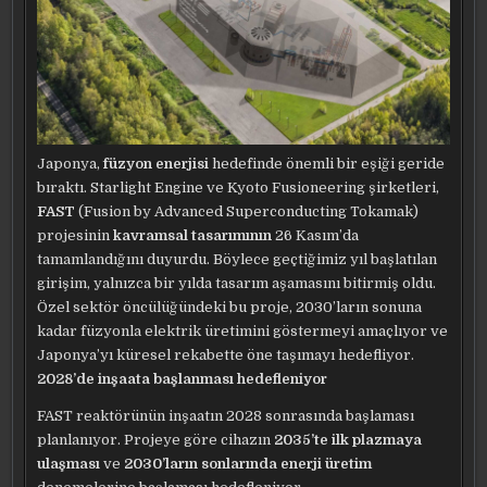
Japonya,
füzyon enerjisi
hedefinde önemli bir eşiği geride
bıraktı. Starlight Engine ve Kyoto Fusioneering şirketleri,
FAST
(Fusion by Advanced Superconducting Tokamak)
projesinin
kavramsal tasarımının
26 Kasım’da
tamamlandığını duyurdu. Böylece geçtiğimiz yıl başlatılan
girişim, yalnızca bir yılda tasarım aşamasını bitirmiş oldu.
Özel sektör öncülüğündeki bu proje, 2030’ların sonuna
kadar füzyonla elektrik üretimini göstermeyi amaçlıyor ve
Japonya’yı küresel rekabette öne taşımayı hedefliyor.
2028’de inşaata başlanması hedefleniyor
FAST reaktörünün inşaatın 2028 sonrasında başlaması
planlanıyor. Projeye göre cihazın
2035’te ilk plazmaya
ulaşması
ve
2030’ların sonlarında enerji üretim