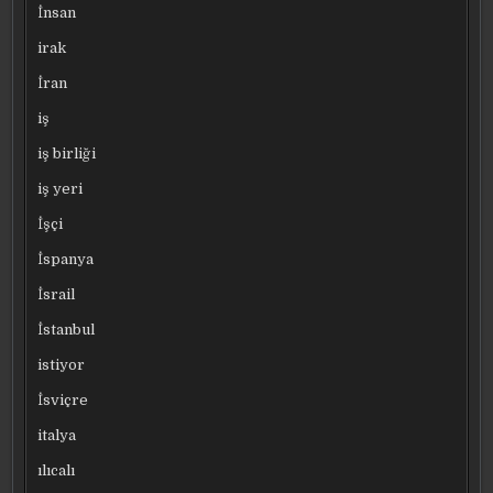
İnsan
irak
İran
iş
iş birliği
iş yeri
İşçi
İspanya
İsrail
İstanbul
istiyor
İsviçre
italya
ılıcalı