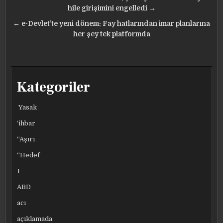
gezinmesi
hile girişimini engelledi →
← e-Devlet’te yeni dönem: Fay hatlarından imar planlarına
her şey tek platformda
Kategoriler
Yasak
‘ihbar
“Aşırı
“Hedef
1
ABD
acı
açıklamada