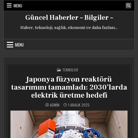
Skip
MENU
to
content
Güncel Haberler – Bilgiler –
Haber, teknoloji, sağlık, ekonomi ve daha fazlası…
MENU
POSTED
TEKNOLOJI
IN
Japonya füzyon reaktörü
tasarımını tamamladı: 2030’larda
elektrik üretme hedefi
ADMIN
1 ARALIK 2025