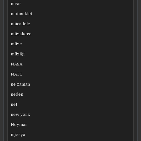
mısır
motosiklet
mücadele
müzakere
müze
müziği
NASA
NATO
ne zaman
neden
net
new york
Neymar
nijerya