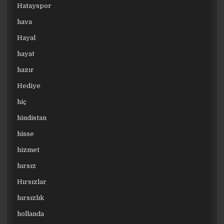
Hatayspor
hava
Hayal
hayat
hazır
Hediye
hiç
hindistan
hisse
hizmet
hırsız
Hırsızlar
hırsızlık
hollanda