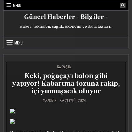
Skip
MENU
to
content
Güncel Haberler – Bilgiler –
Haber, teknoloji, sağlık, ekonomi ve daha fazlası…
MENU
POSTED
YAŞAM
IN
Keki, poğaçayı balon gibi
yapıyor! Kabartma tozuna rakip,
içi yumuşacık oluyor
ADMIN
21 EYLÜL 2024