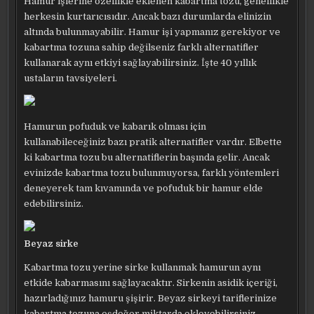
Hamur işlerine özellikle eklenen kabartma tozu, genellikle
herkesin kurtarıcısıdır. Ancak bazı durumlarda elinizin
altında bulunmayabilir. Hamur işi yapmanız gerekiyor ve
kabartma tozuna sahip değilseniz farklı alternatifler
kullanarak aynı etkiyi sağlayabilirsiniz. İşte 40 yıllık
ustaların tavsiyeleri.
Hamurun pofuduk ve kabarık olması için
kullanabileceğiniz bazı pratik alternatifler vardır. Elbette
ki kabartma tozu bu alternatiflerin başında gelir. Ancak
evinizde kabartma tozu bulunmuyorsa, farklı yöntemleri
deneyerek tam kıvamında ve pofuduk bir hamur elde
edebilirsiniz.
Beyaz sirke
Kabartma tozu yerine sirke kullanmak hamurun aynı
etkide kabarmasını sağlayacaktır. Sirkenin asidik içeriği,
hazırladığınız hamuru şişirir. Beyaz sirkeyi tariflerinize
kabartma tozuna eşdeğer miktarda ekleyebilirsiniz.