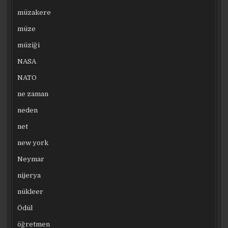
müzakere
müze
müziği
NASA
NATO
ne zaman
neden
net
new york
Neymar
nijerya
nükleer
Ödül
öğretmen