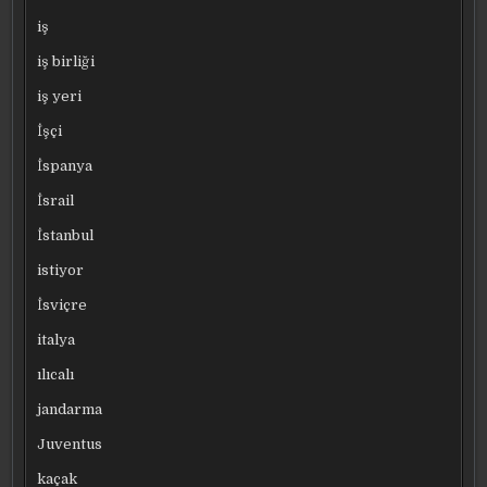
iş
iş birliği
iş yeri
İşçi
İspanya
İsrail
İstanbul
istiyor
İsviçre
italya
ılıcalı
jandarma
Juventus
kaçak