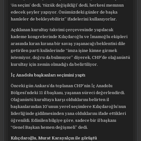
‘ön seçim’ dedi, ‘tüzük değişikliği’ dedi, herkesi memnun
edecek şeyler yapıyor. Önümüzdeki günler de başka
hamleler de bekleyebiliriz” ifadelerini kullanıyorlar.
Açıklanan kurultay takvimi çerçevesinde yapılacak
kademe kongrelerinde Kılıçdaroğlu ve İmamoğlu ekipleri
arasında kıran kırana bir savaş yaşanacağı beklentisi dile
getirilen parti kulislerinde “imza işine kimse girmek
istemiyor, doğru da bulmuyor” diyerek, CHP’de olağanüstü
kurultay için zemin olmadığı da belirtiliyor.
İç Anadolu başkanları seçimini yaptı
Önceki gün Ankara’da toplanan CHP’nin İç Anadolu
Bölgesi’ndeki 11 il başkanı, yaşanan süreci değerlendirdi.
Olağanüstü kurultaya karşı olduklarını belirten il
başkanlarından 10’unun yerel seçimlere Kılıçdaroğlu’nun
liderliğinde gidilmesinden yana olduklarını ifade ettikleri
öğrenildi. Edinilen bilgiye göre, sadece bir il başkanı
“Genel Başkan hemen değişmeli” dedi.
Kılıçdaroğlu, Murat Karayalçın ile görüştü