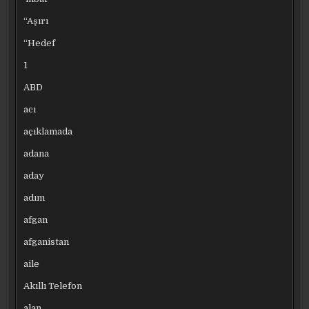
“Aşırı
“Hedef
1
ABD
acı
açıklamada
adana
aday
adım
afgan
afganistan
aile
Akıllı Telefon
alan