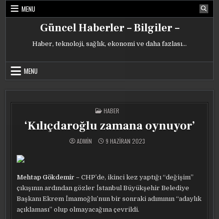
Skip
MENU
to
content
Güncel Haberler – Bilgiler –
Haber, teknoloji, sağlık, ekonomi ve daha fazlası…
MENU
POSTED
HABER
IN
‘Kılıçdaroğlu zamana oynuyor’
ADMIN
9 HAZIRAN 2023
Mehtap Gökdemir –
CHP’de, ikinci kez yaptığı “değişim”
çıkışının ardından gözler İstanbul Büyükşehir Belediye
Başkanı Ekrem İmamoğlu’nun bir sonraki adımının “adaylık
açıklaması” olup olmayacağına çevrildi.