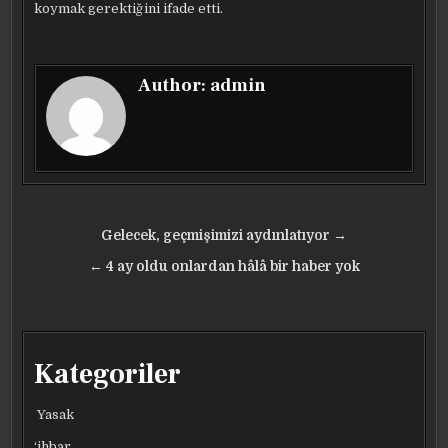
koymak gerektiğini ifade etti.
Author:
admin
Yazı
Gelecek, geçmişimizi aydınlatıyor →
gezinmesi
← 4 ay oldu onlardan hâlâ bir haber yok
Kategoriler
Yasak
‘ihbar