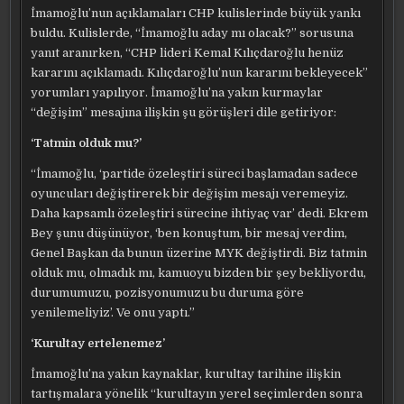
İmamoğlu’nun açıklamaları CHP kulislerinde büyük yankı
buldu. Kulislerde, “İmamoğlu aday mı olacak?” sorusuna
yanıt aranırken, “CHP lideri Kemal Kılıçdaroğlu henüz
kararını açıklamadı. Kılıçdaroğlu’nun kararını bekleyecek”
yorumları yapılıyor. İmamoğlu’na yakın kurmaylar
“değişim” mesajına ilişkin şu görüşleri dile getiriyor:
‘Tatmin olduk mu?’
“İmamoğlu, ‘partide özeleştiri süreci başlamadan sadece
oyuncuları değiştirerek bir değişim mesajı veremeyiz.
Daha kapsamlı özeleştiri sürecine ihtiyaç var’ dedi. Ekrem
Bey şunu düşünüyor, ‘ben konuştum, bir mesaj verdim,
Genel Başkan da bunun üzerine MYK değiştirdi. Biz tatmin
olduk mu, olmadık mı, kamuoyu bizden bir şey bekliyordu,
durumumuzu, pozisyonumuzu bu duruma göre
yenilemeliyiz’. Ve onu yaptı.”
‘Kurultay ertelenemez’
İmamoğlu’na yakın kaynaklar, kurultay tarihine ilişkin
tartışmalara yönelik “kurultayın yerel seçimlerden sonra