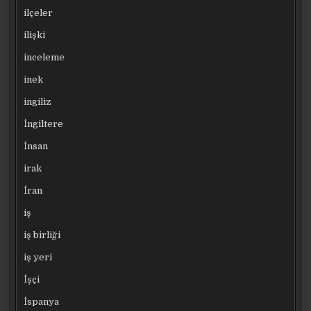
ilçeler
ilişki
inceleme
inek
ingiliz
İngiltere
İnsan
irak
İran
iş
iş birliği
iş yeri
İşçi
İspanya