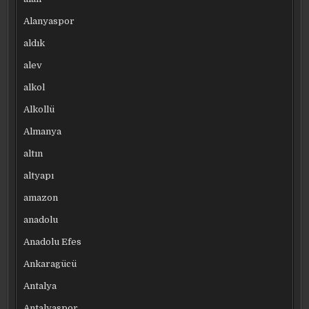
Alanyaspor
aldık
alev
alkol
Alkollü
Almanya
altın
altyapı
amazon
anadolu
Anadolu Efes
Ankaragücü
Antalya
Antalyaspor