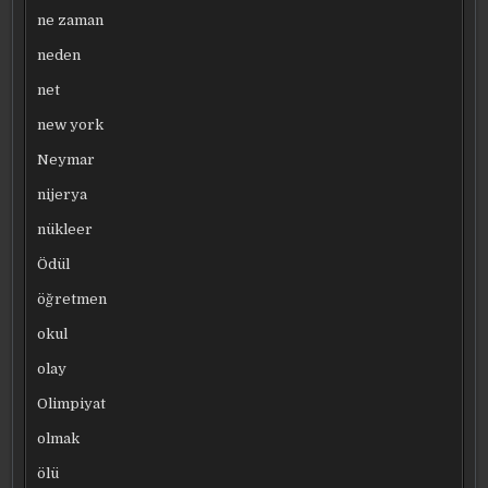
ne zaman
neden
net
new york
Neymar
nijerya
nükleer
Ödül
öğretmen
okul
olay
Olimpiyat
olmak
ölü