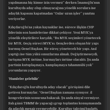
yapılmasına hiç kimse izin vermez” derken İmamoğlu’nun
kurultayda aday olup olmayacağına yönelik sorulara ise
adaylık kapısını kapatmadan “Onlar uzun işler” yanıtını
veriyorlar.
Kılıçdaroğlu’na yakın kaynaklar ise, sürece ilişkin CHP
liderinin son hamlelerine dikkat çekiyor. Yeni MYK’ya
yönelik eleştirilere karşılık, “Bu MYK seçimleri yönetecek
bir MYK. Geçiş süreci MYK’sı. Gençlerden oluşan bir yapı
kurmuş Genel Başkan. Bir süreç yönetecek bir yapı. Asıl
yaptığı ise tüm yükü omuzlarına almak. Değiştirmeseydi,
tartışma MYK üstüne, kurmayları üstüne olacaktı. Şu anda
partinin kutuplaşmaya, kamplaşmaya tahammülü yok”
yorumlarını yapıyor.
‘Hamleler gelebilir’
“Kılıçdaroğlu kurultayda aday olacak” görüşünü dile
getiren kurmaylar, “Genel Başkan zamana oynuyor. il
kongrelerinin sonucuna bakacak. Şu anda sinyal vermiyor.
Salı günü TBMM’de yapacağı grup toplantısı konuşmasında
da adaylık mesajı vermeyebilir. Kurultay takvimi başlattı,