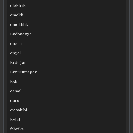
elektrik
emekli
emeklilik
Endonezya
enerji
engel
Erdoğan
Erzurumspor
Eski
esnaf
euro
ev sahibi
Eylül
fabrika