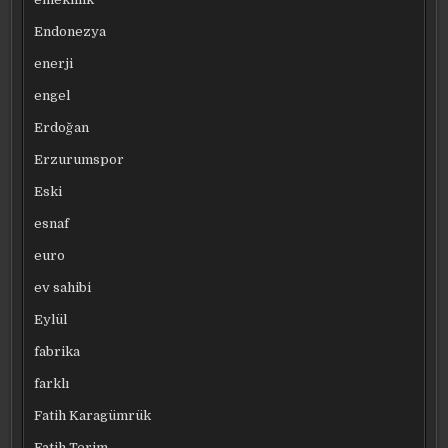
Endonezya
enerji
engel
Erdoğan
Erzurumspor
Eski
esnaf
euro
ev sahibi
Eylül
fabrika
farklı
Fatih Karagümrük
Fatih Terim