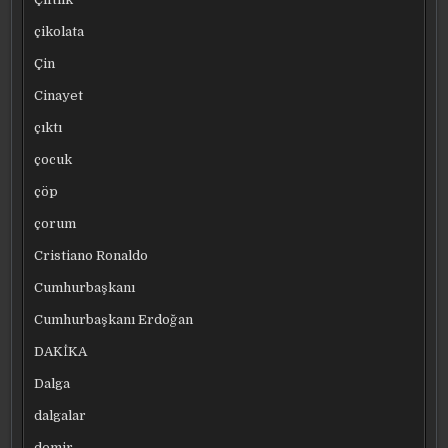
çikolata
Çin
Cinayet
çıktı
çocuk
çöp
çorum
Cristiano Ronaldo
Cumhurbaşkanı
Cumhurbaşkanı Erdoğan
DAKİKA
Dalga
dalgalar
demir