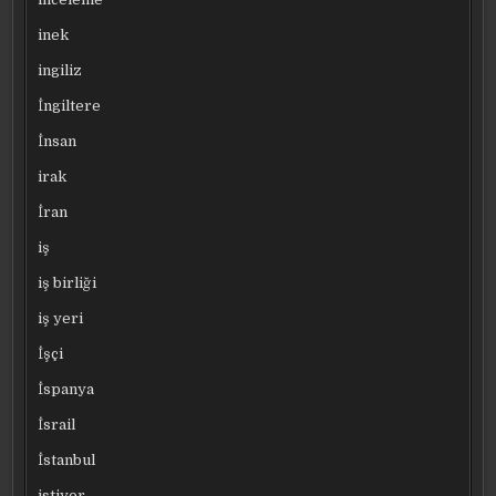
inek
ingiliz
İngiltere
İnsan
irak
İran
iş
iş birliği
iş yeri
İşçi
İspanya
İsrail
İstanbul
istiyor