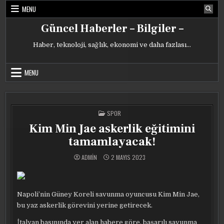
Skip
MENU
to
content
Güncel Haberler – Bilgiler –
Haber, teknoloji, sağlık, ekonomi ve daha fazlası…
MENU
POSTED
SPOR
IN
Kim Min Jae askerlik eğitimini
tamamlayacak!
ADMIN
2 MAYIS 2023
Napoli’nin Güney Koreli savunma oyuncusu Kim Min Jae,
bu yaz askerlik görevini yerine getirecek.
İtalyan basınında yer alan habere göre, başarılı savunma