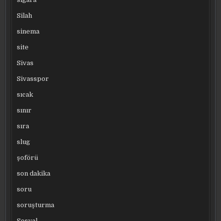
Silah
sinema
site
Sivas
Sivasspor
sıcak
sınır
sıra
slug
şoförü
son dakika
soru
soruşturma
Sosyal