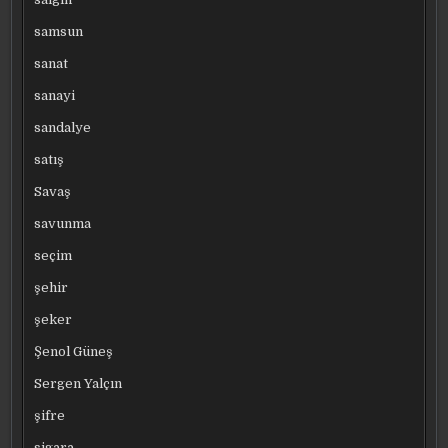
samsun
sanat
sanayi
sandalye
satış
Savaş
savunma
seçim
şehir
şeker
Şenol Güneş
Sergen Yalçın
şifre
sigara