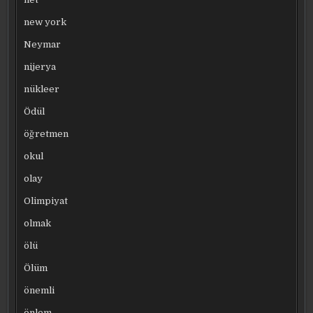
new york
Neymar
nijerya
nükleer
Ödül
öğretmen
okul
olay
Olimpiyat
olmak
ölü
Ölüm
önemli
önlem