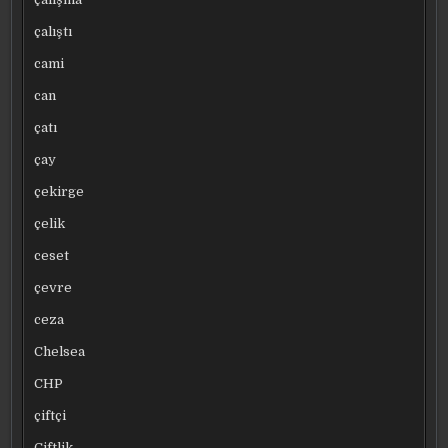
çalıştı
cami
can
çatı
çay
çekirge
çelik
ceset
çevre
ceza
Chelsea
CHP
çiftçi
Çiftlik