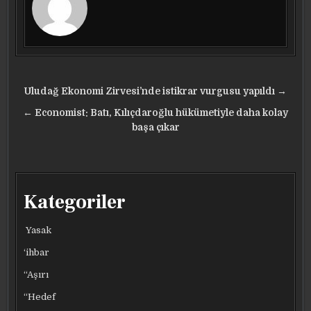
Yazı
Uludağ Ekonomi Zirvesi’nde istikrar vurgusu yapıldı →
gezinmesi
← Economist: Batı, Kılıçdaroğlu hükümetiyle daha kolay
başa çıkar
Kategoriler
Yasak
‘ihbar
“Aşırı
“Hedef