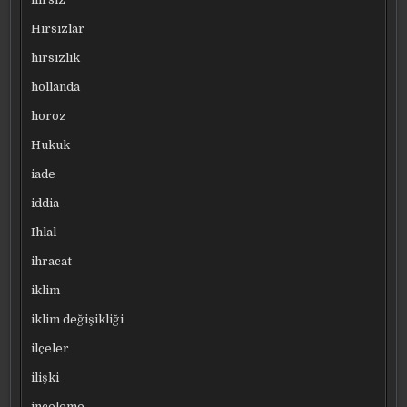
Hırsızlar
hırsızlık
hollanda
horoz
Hukuk
iade
iddia
Ihlal
ihracat
iklim
iklim değişikliği
ilçeler
ilişki
inceleme