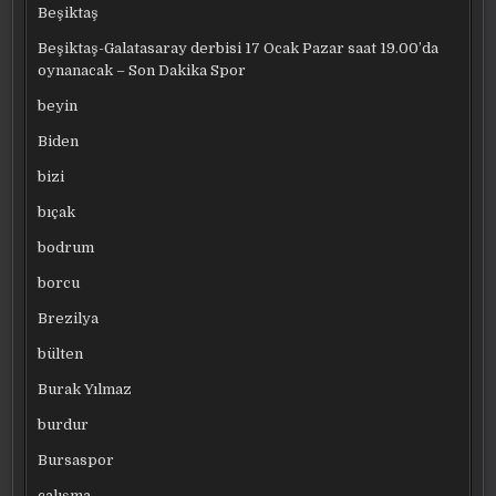
Beşiktaş
Beşiktaş-Galatasaray derbisi 17 Ocak Pazar saat 19.00’da
oynanacak – Son Dakika Spor
beyin
Biden
bizi
bıçak
bodrum
borcu
Brezilya
bülten
Burak Yılmaz
burdur
Bursaspor
çalışma