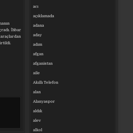
acı
açıklamada
manın
adana
çradı. İhbar
aday
a araçlardan
tildi.
adım
afgan
afganistan
aile
Akıllı Telefon
alan
Alanyaspor
aldık
alev
alkol