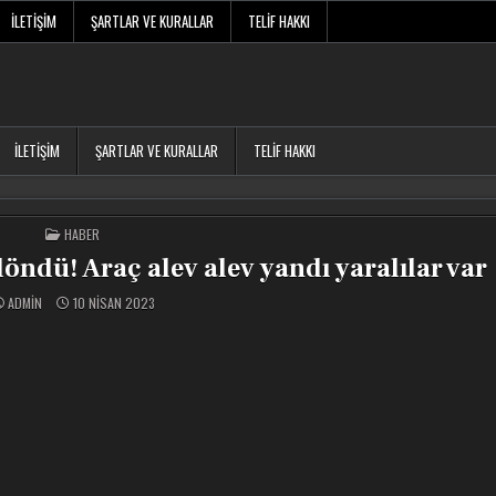
İLETIŞIM
ŞARTLAR VE KURALLAR
TELIF HAKKI
İLETIŞIM
ŞARTLAR VE KURALLAR
TELIF HAKKI
POSTED
HABER
IN
 döndü! Araç alev alev yandı yaralılar var
ADMIN
10 NISAN 2023