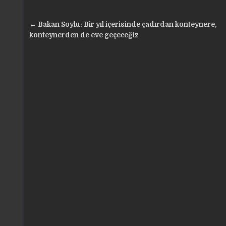
Yazı
← Bakan Soylu: Bir yıl içerisinde çadırdan konteynere,
gezinmesi
konteynerden de eve geçeceğiz