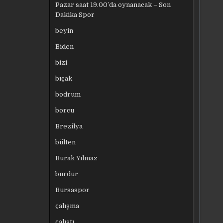
Pazar saat 19.00’da oynanacak – Son
Dakika Spor
beyin
Biden
bizi
bıçak
bodrum
borcu
Brezilya
bülten
Burak Yılmaz
burdur
Bursaspor
çalışma
çalıştı