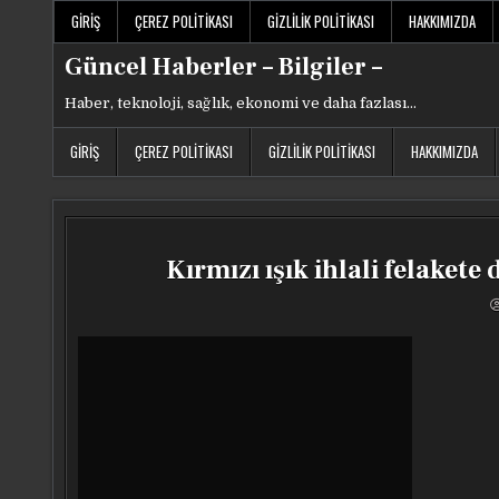
Skip
GIRIŞ
ÇEREZ POLITIKASI
GIZLILIK POLITIKASI
HAKKIMIZDA
to
content
Güncel Haberler – Bilgiler –
Haber, teknoloji, sağlık, ekonomi ve daha fazlası…
GIRIŞ
ÇEREZ POLITIKASI
GIZLILIK POLITIKASI
HAKKIMIZDA
Kırmızı ışık ihlali felakete