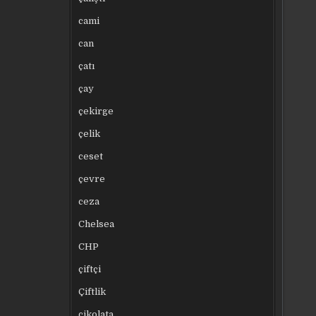
cami
can
çatı
çay
çekirge
çelik
ceset
çevre
ceza
Chelsea
CHP
çiftçi
Çiftlik
çikolata