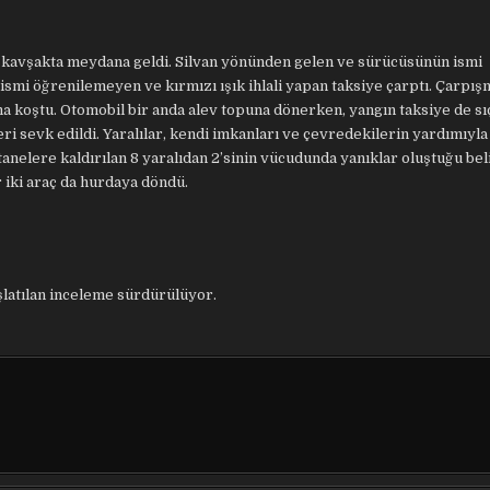
l kavşakta meydana geldi. Silvan yönünden gelen ve sürücüsünün ismi
mi öğrenilemeyen ve kırmızı ışık ihlali yapan taksiye çarptı. Çarpış
ma koştu. Otomobil bir anda alev topuna dönerken, yangın taksiye de sı
eri sevk edildi. Yaralılar, kendi imkanları ve çevredekilerin yardımıyl
tanelere kaldırılan 8 yaralıdan 2’sinin vücudunda yanıklar oluştuğu belir
 iki araç da hurdaya döndü.
aşlatılan inceleme sürdürülüyor.