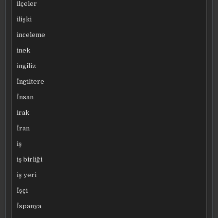
ilçeler
ilişki
inceleme
inek
ingiliz
İngiltere
İnsan
irak
İran
iş
iş birliği
iş yeri
İşçi
İspanya