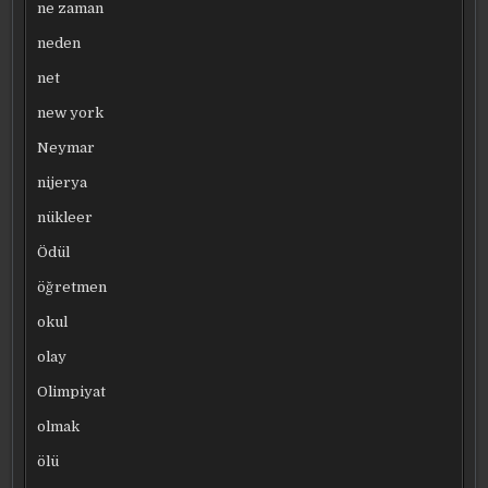
ne zaman
neden
net
new york
Neymar
nijerya
nükleer
Ödül
öğretmen
okul
olay
Olimpiyat
olmak
ölü