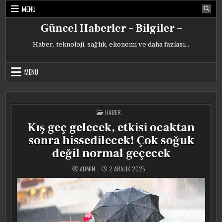
Skip
MENU
to
content
Güncel Haberler – Bilgiler –
Haber, teknoloji, sağlık, ekonomi ve daha fazlası…
MENU
POSTED
HABER
IN
Kış geç gelecek, etkisi ocaktan
sonra hissedilecek! Çok soğuk
değil normal geçecek
ADMIN
2 ARALIK 2025