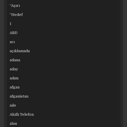
“Aşırı
“Hedef
1
ABD
acı
açıklamada
adana
aday
adım
afgan
afganistan
aile
Akıllı Telefon
alan