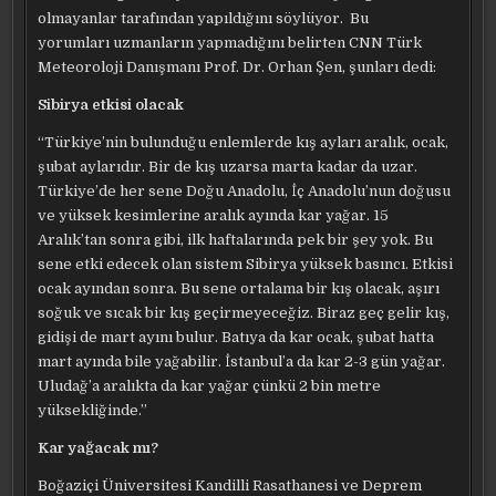
olmayanlar tarafından yapıldığını söylüyor. Bu
yorumları uzmanların yapmadığını belirten CNN Türk
Meteoroloji Danışmanı Prof. Dr. Orhan Şen, şunları dedi:
Sibirya etkisi olacak
“Türkiye’nin bulunduğu enlemlerde kış ayları aralık, ocak,
şubat aylarıdır. Bir de kış uzarsa marta kadar da uzar.
Türkiye’de her sene Doğu Anadolu, İç Anadolu’nun doğusu
ve yüksek kesimlerine aralık ayında kar yağar. 15
Aralık’tan sonra gibi, ilk haftalarında pek bir şey yok. Bu
sene etki edecek olan sistem Sibirya yüksek basıncı. Etkisi
ocak ayından sonra. Bu sene ortalama bir kış olacak, aşırı
soğuk ve sıcak bir kış geçirmeyeceğiz. Biraz geç gelir kış,
gidişi de mart ayını bulur. Batıya da kar ocak, şubat hatta
mart ayında bile yağabilir. İstanbul’a da kar 2-3 gün yağar.
Uludağ’a aralıkta da kar yağar çünkü 2 bin metre
yüksekliğinde.”
Kar yağacak mı?
Boğaziçi Üniversitesi Kandilli Rasathanesi ve Deprem