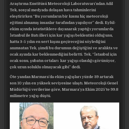
Araştırma Enstitüsü Meteoroloji Laboratuvarı’ndan Adil
Tek, sosyal medyada dolaşan hava tahminlerini
eleştirirken “Bu yorumların bir kısmı hiç meteoroloji
eğitimi almamış insanlar tarafından yapılıyor” dedi. Eylül-
ekim ayında istatistiklere dayanarak yaptığı yorumlarda
İstanbul ile Batı illeri için kar yağışı beklentisi olduğunu,
hatta 3-5 yılın en sert kışını geçireceğini söylediğini
anımsatan Tek, şimdi bu durumun değiştiğini ve aralıkta ve
ocak ayında kar beklenmediğini belirtti. Tek, “İstanbul için
ocak sonu, şubatın ortaları kar yağışı olasılığı görünüyor,
çok uzun soluklu olmayacak gibi” dedi.
Öte yandan Marmara’da ekim yağışları yüzde 39 artarak
son 10 yılın en yüksek seviyesine ulaştı. Meteoroloji Genel
Müdürlüğü verilerine göre, Marmara’ya Ekim 2025’te 99.8
milimetre yağış düştü.