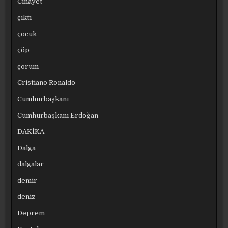
Cinayet
çıktı
çocuk
çöp
çorum
Cristiano Ronaldo
Cumhurbaşkanı
Cumhurbaşkanı Erdoğan
DAKİKA
Dalga
dalgalar
demir
deniz
Deprem