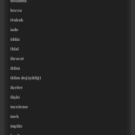
hollanda
horoz
Hukuk
iade
iddia
Ihlal
ihracat
iklim
iklim değişikliği
ilçeler
ilişki
inceleme
inek
ingiliz