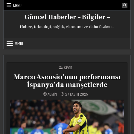
Skip
MENU
to
content
Güncel Haberler – Bilgiler –
Haber, teknoloji, sağlık, ekonomi ve daha fazlası…
MENU
POSTED
SPOR
IN
Marco Asensio’nun performansı
İspanya’da manşetlerde
ADMIN
27 KASIM 2025