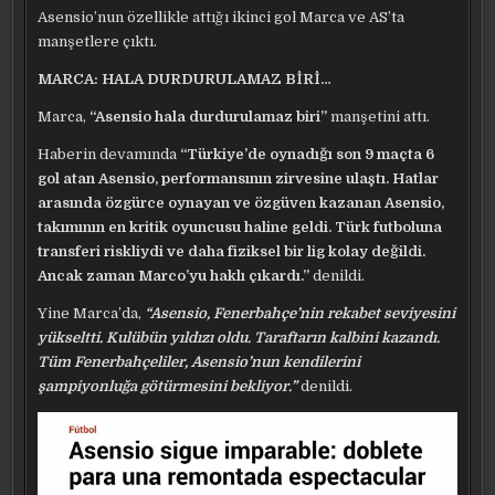
Asensio’nun özellikle attığı ikinci gol Marca ve AS’ta
manşetlere çıktı.
MARCA: HALA DURDURULAMAZ BİRİ…
Marca,
“Asensio hala durdurulamaz biri”
manşetini attı.
Haberin devamında
“Türkiye’de oynadığı son 9 maçta 6
gol atan Asensio, performansının zirvesine ulaştı. Hatlar
arasında özgürce oynayan ve özgüven kazanan Asensio,
takımının en kritik oyuncusu haline geldi. Türk futboluna
transferi riskliydi ve daha fiziksel bir lig kolay değildi.
Ancak zaman Marco’yu haklı çıkardı.”
denildi.
Yine Marca’da,
“Asensio, Fenerbahçe’nin rekabet seviyesini
yükseltti. Kulübün yıldızı oldu. Taraftarın kalbini kazandı.
Tüm Fenerbahçeliler, Asensio’nun kendilerini
şampiyonluğa götürmesini bekliyor.”
denildi.