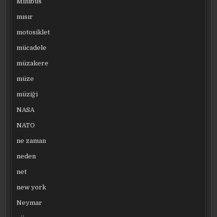
Minibüs
mısır
motosiklet
mücadele
müzakere
müze
müziği
NASA
NATO
ne zaman
neden
net
new york
Neymar