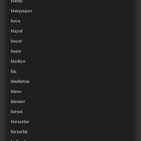
Hatay
Hatayspor
hava
Hayal
hayat
hazır
Hediye
hiç
hindistan
hisse
hizmet
hırsız
Hırsızlar
hırsızlık