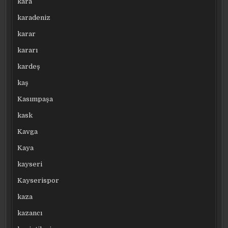
kara
karadeniz
karar
kararı
kardeş
kaş
Kasımpaşa
kask
Kavga
Kaya
kayseri
Kayserispor
kaza
kazancı