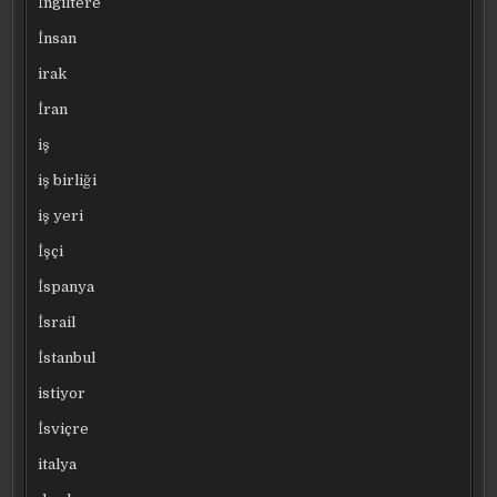
İngiltere
İnsan
irak
İran
iş
iş birliği
iş yeri
İşçi
İspanya
İsrail
İstanbul
istiyor
İsviçre
italya