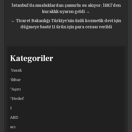
Yazı
İstanbul’da musluklardan çamurlu su akıyor: İSKİ’den
gezinmesi
kuraklık uyarısı geldi →
← Ticaret Bakanlığı Türkiye’nin ünlü kozmetik devi için
düğmeye bastı! 11 ürün için para cezası verildi
Kategoriler
Yasak
‘ihbar
“Aşırı
“Hedef
1
ABD
acı