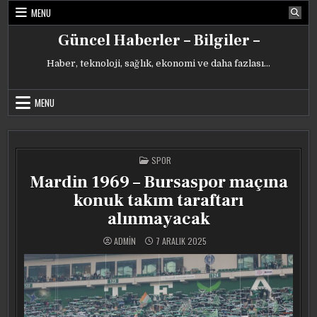
Skip
MENU
to
content
Güncel Haberler – Bilgiler –
Haber, teknoloji, sağlık, ekonomi ve daha fazlası…
MENU
POSTED
SPOR
IN
Mardin 1969 – Bursaspor maçına
konuk takım taraftarı
alınmayacak
ADMIN
7 ARALIK 2025