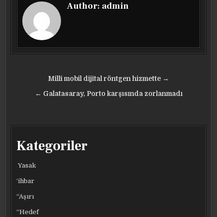
Author:
admin
Yazı
Milli mobil dijital röntgen hizmette →
gezinmesi
← Galatasaray, Porto karşısında zorlanmadı
Kategoriler
Yasak
‘ihbar
“Aşırı
“Hedef