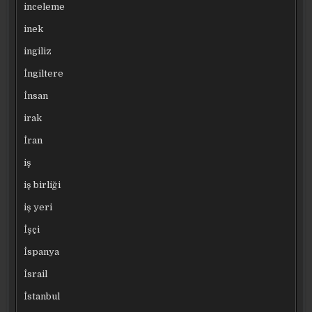
inceleme
inek
ingiliz
İngiltere
İnsan
irak
İran
iş
iş birliği
iş yeri
İşçi
İspanya
İsrail
İstanbul