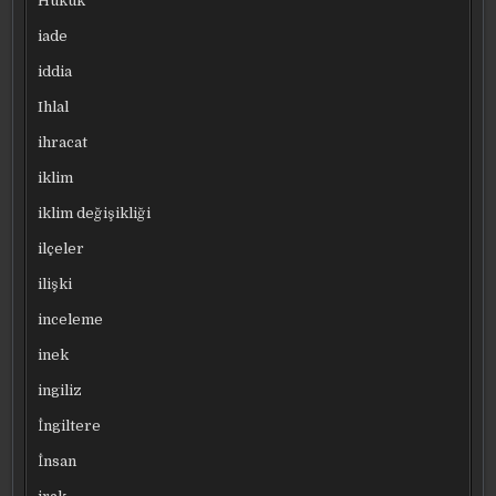
Hukuk
iade
iddia
Ihlal
ihracat
iklim
iklim değişikliği
ilçeler
ilişki
inceleme
inek
ingiliz
İngiltere
İnsan