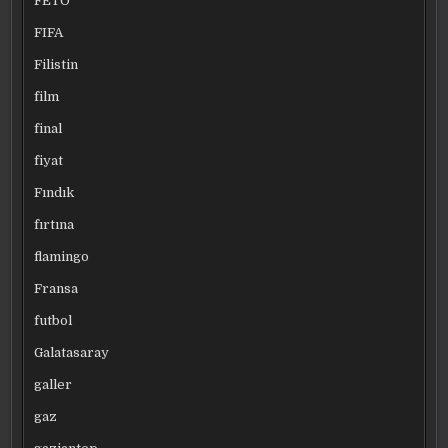
FETÖ
FIFA
Filistin
film
final
fiyat
Fındık
fırtına
flamingo
Fransa
futbol
Galatasaray
galler
gaz