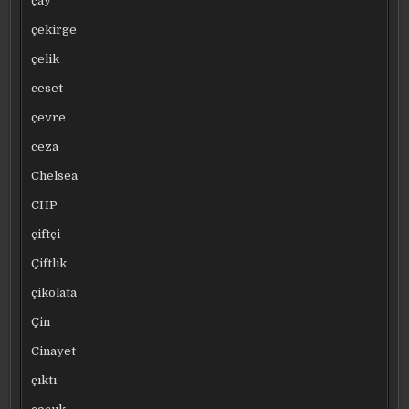
çay
çekirge
çelik
ceset
çevre
ceza
Chelsea
CHP
çiftçi
Çiftlik
çikolata
Çin
Cinayet
çıktı