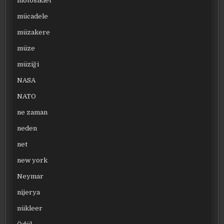
motosiklet
mücadele
müzakere
müze
müziği
NASA
NATO
ne zaman
neden
net
new york
Neymar
nijerya
nükleer