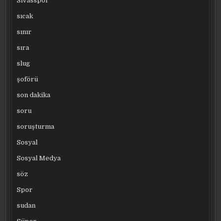
Sivasspor
sıcak
sınır
sıra
slug
şoförü
son dakika
soru
soruşturma
Sosyal
Sosyal Medya
söz
Spor
sudan