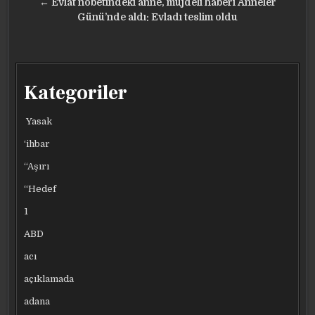
gezinmesi
← Evlat nöbetindeki anne, müjdeli haberi Anneler
Günü’nde aldı: Evladı teslim oldu
Kategoriler
Yasak
‘ihbar
“Aşırı
“Hedef
1
ABD
acı
açıklamada
adana