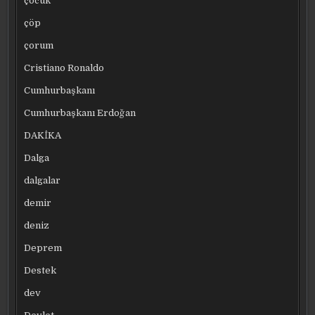
çocuk
çöp
çorum
Cristiano Ronaldo
Cumhurbaşkanı
Cumhurbaşkanı Erdoğan
DAKİKA
Dalga
dalgalar
demir
deniz
Deprem
Destek
dev