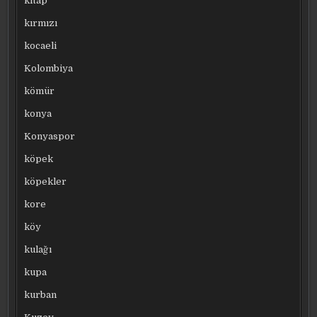
kitap
kırmızı
kocaeli
Kolombiya
kömür
konya
Konyaspor
köpek
köpekler
kore
köy
kulağı
kupa
kurban