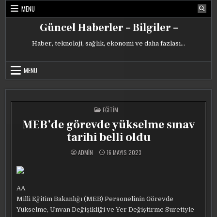
Skip
MENU
to
content
Güncel Haberler – Bilgiler –
Haber, teknoloji, sağlık, ekonomi ve daha fazlası…
MENU
POSTED
EĞITIM
IN
MEB’de görevde yükselme sınav
tarihi belli oldu
ADMIN
16 MAYIS 2023
AA
Milli Eğitim Bakanlığı (MEB) Personelinin Görevde
Yükselme, Unvan Değişikliği ve Yer Değiştirme Suretiyle