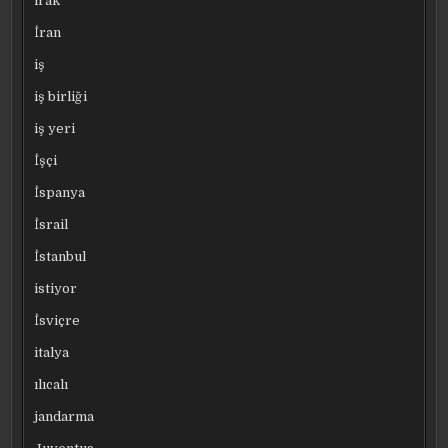
irak
İran
iş
iş birliği
iş yeri
İşçi
İspanya
İsrail
İstanbul
istiyor
İsviçre
italya
ılıcalı
jandarma