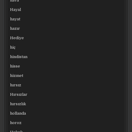
hava
Hayal
hayat
hazır
Hediye
hiç
hindistan
hisse
hizmet
hırsız
Hırsızlar
hırsızlık
hollanda
horoz