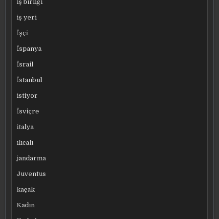
iş birliği
iş yeri
İşçi
İspanya
İsrail
İstanbul
istiyor
İsviçre
italya
ılıcalı
jandarma
Juventus
kaçak
Kadın