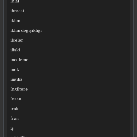
Ihlal
ihracat
iklim
iklim değişikliği
ilçeler
ilişki
inceleme
inek
ingiliz
İngiltere
İnsan
irak
İran
iş