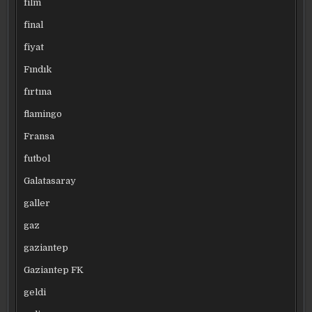
film
final
fiyat
Fındık
fırtına
flamingo
Fransa
futbol
Galatasaray
galler
gaz
gaziantep
Gaziantep FK
geldi