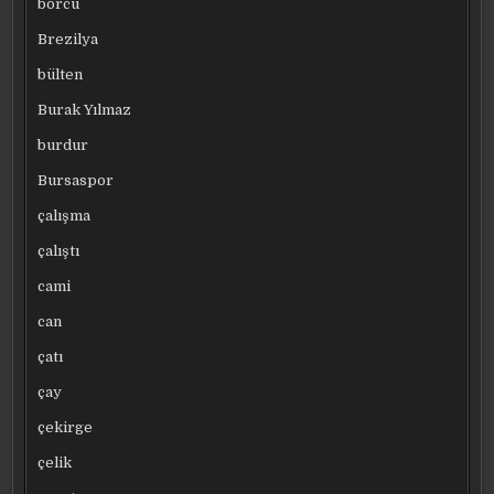
borcu
Brezilya
bülten
Burak Yılmaz
burdur
Bursaspor
çalışma
çalıştı
cami
can
çatı
çay
çekirge
çelik