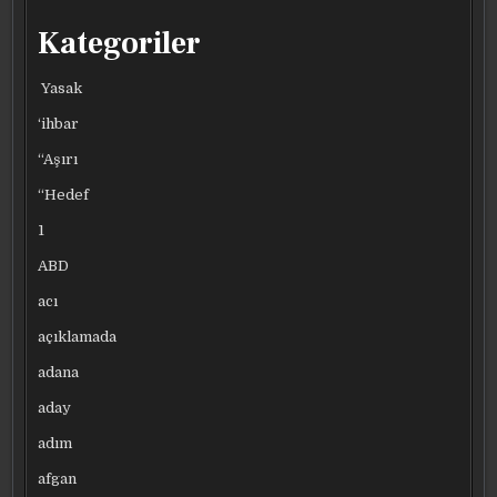
Kategoriler
Yasak
‘ihbar
“Aşırı
“Hedef
1
ABD
acı
açıklamada
adana
aday
adım
afgan