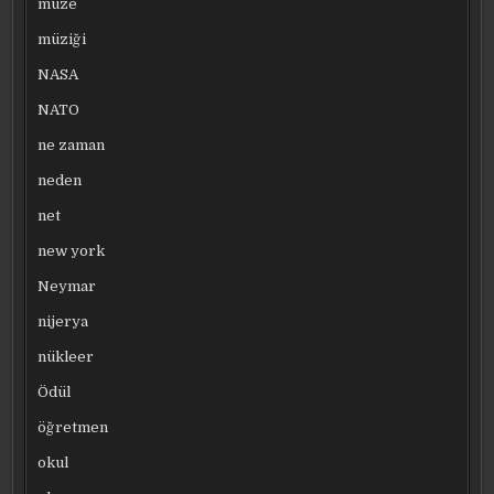
müze
müziği
NASA
NATO
ne zaman
neden
net
new york
Neymar
nijerya
nükleer
Ödül
öğretmen
okul