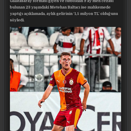
Galatasaray forması giyen ve futboldan 9 ay men cezası
bulunan 23 yaşındaki Metehan Baltacı ise mahkemede
yaptığı açıklamada, aylık gelirinin ‘1,5 milyon TL’ olduğunu
söyledi.