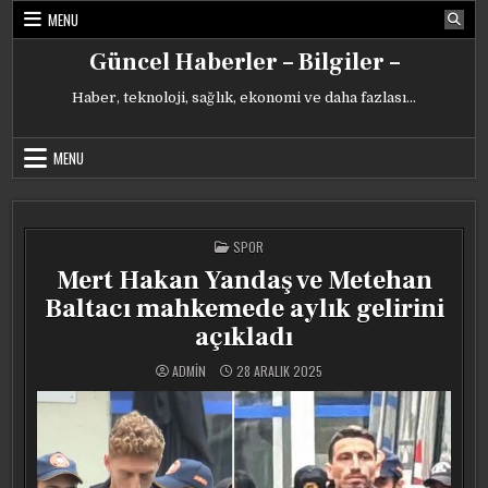
Skip
MENU
to
content
Güncel Haberler – Bilgiler –
Haber, teknoloji, sağlık, ekonomi ve daha fazlası…
MENU
POSTED
SPOR
IN
Mert Hakan Yandaş ve Metehan
Baltacı mahkemede aylık gelirini
açıkladı
ADMIN
28 ARALIK 2025