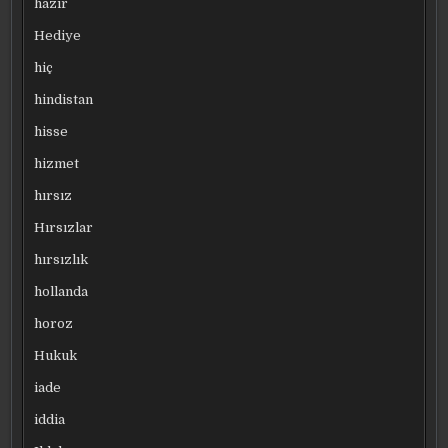
hazır
Hediye
hiç
hindistan
hisse
hizmet
hırsız
Hırsızlar
hırsızlık
hollanda
horoz
Hukuk
iade
iddia