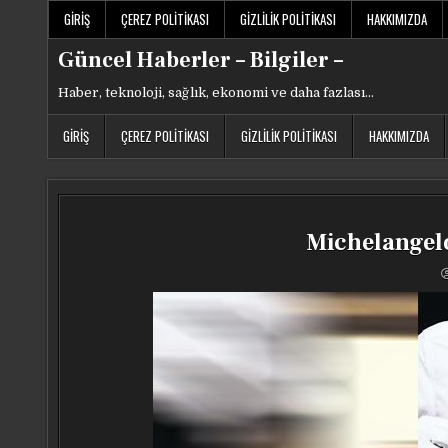
Skip
GIRIŞ
ÇEREZ POLITIKASI
GIZLILIK POLITIKASI
HAKKIMIZDA
to
content
Güncel Haberler – Bilgiler –
Haber, teknoloji, sağlık, ekonomi ve daha fazlası…
GIRIŞ
ÇEREZ POLITIKASI
GIZLILIK POLITIKASI
HAKKIMIZDA
Michelangelo’