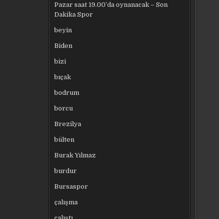
Pazar saat 19.00’da oynanacak – Son
Dakika Spor
beyin
Biden
bizi
bıçak
bodrum
borcu
Brezilya
bülten
Burak Yılmaz
burdur
Bursaspor
çalışma
çalıştı