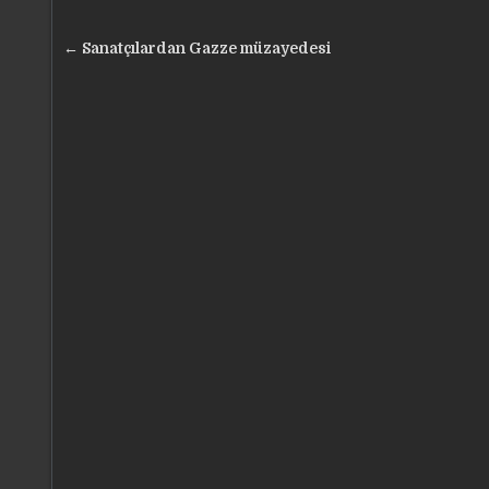
Yazı
← Sanatçılardan Gazze müzayedesi
gezinmesi