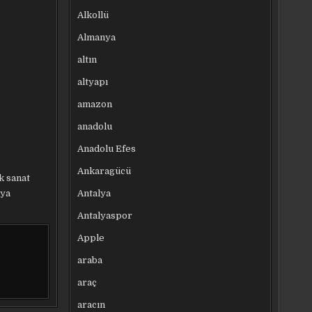
Alkollü
Almanya
altın
altyapı
amazon
anadolu
Anadolu Efes
Ankaragücü
k sanat
Antalya
aya
Antalyaspor
Apple
araba
araç
aracın