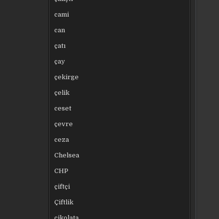
cami
can
çatı
çay
çekirge
çelik
ceset
çevre
ceza
Chelsea
CHP
çiftçi
Çiftlik
çikolata