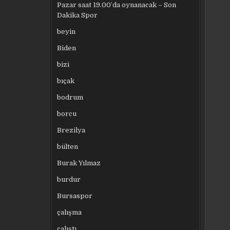
Pazar saat 19.00’da oynanacak – Son
Dakika Spor
beyin
Biden
bizi
bıçak
bodrum
borcu
Brezilya
bülten
Burak Yılmaz
burdur
Bursaspor
çalışma
çalıştı