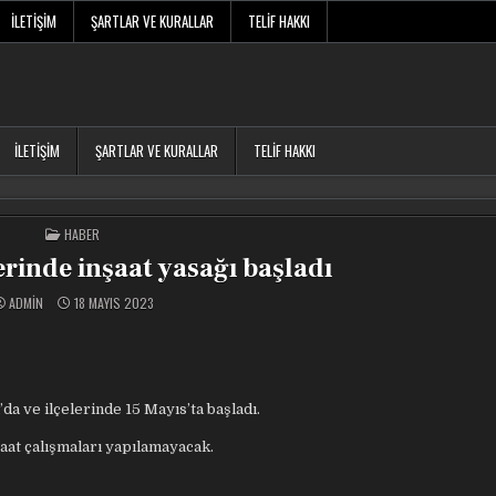
İLETIŞIM
ŞARTLAR VE KURALLAR
TELIF HAKKI
İLETIŞIM
ŞARTLAR VE KURALLAR
TELIF HAKKI
POSTED
HABER
IN
erinde inşaat yasağı başladı
ADMIN
18 MAYIS 2023
da ve ilçelerinde 15 Mayıs’ta başladı.
şaat çalışmaları yapılamayacak.