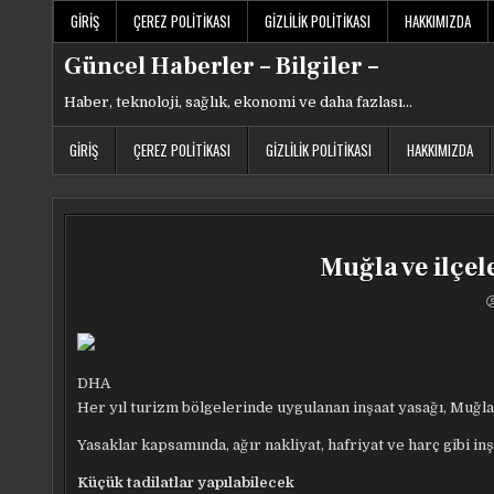
Skip
GIRIŞ
ÇEREZ POLITIKASI
GIZLILIK POLITIKASI
HAKKIMIZDA
to
content
Güncel Haberler – Bilgiler –
Haber, teknoloji, sağlık, ekonomi ve daha fazlası…
GIRIŞ
ÇEREZ POLITIKASI
GIZLILIK POLITIKASI
HAKKIMIZDA
Muğla ve ilçel
DHA
Her yıl turizm bölgelerinde uygulanan inşaat yasağı, Muğla’
Yasaklar kapsamında, ağır nakliyat, hafriyat ve harç gibi in
Küçük tadilatlar yapılabilecek