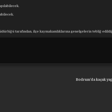
pılabilecek.
labilecek.
dürlüğü tarafından, ilçe kaymakamlıklarına genelgelerin tebliğ edildiği
Bodrum’da kaçak yapı