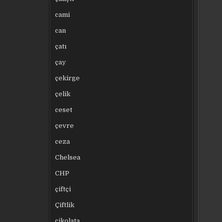
cami
can
çatı
çay
çekirge
çelik
ceset
çevre
ceza
Chelsea
CHP
çiftçi
Çiftlik
çikolata