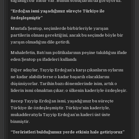
sağladığı bir itibar var. Bunun sonuçlarını da görüyoruz.
“Erdoğan ismi yaşadığımız süreçte Türkiye ile
özdeşleşmiştir”
Mustafa Şentop, seçimlerde birbirleriyle yarışan
partilerin olması gerektiğini, ancak bu seçimde böyle bir
yarışın olmadığını dile getirdi.
Muhalefetin, Batı’nın politikalarının peşine takıldığını ifade
eden Şentop şu ifadeleri kullandı:
Diğer adaylar, Tayyip Erdoğan’a karşı çıkanların oylarını
ne kadar alabilirlerse o kadar başarılı olacaklarını
düşünüyorlar. Tarihin bazı dönemlerinde isim, artık o
liderin ismi olmaktan çıkar; o ülkenin kaderiyle özdeşleşir.
Recep Tayyip Erdoğan ismi, yaşadığımız bu süreçte
Türkiye ile özdeşleşmiştir. Türkiye’nin kaderiyle,
mukadderatıyla Tayyip Erdoğan’ın kaderi üst üste
binmiştir.
“Teröristleri bulduğumuz yerde etkisiz hale getiriyoruz”