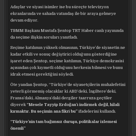
Adaylar ve siyasi isimler ise bu süreçte televizyon
ekranlarında ve sahada vatandaş ile bir araya gelmeye
devam ediyor.
TBMM Başkanı Mustafa Şentop TRT Haber canlı yayınında
da seçime ilişkin soruları yanıtladı.
Seçime katılımın yüksek olmasının, Türkiye’de siyasetin ne
kadar etkili ve sonuç değiştirici olduğunu gösterdiğine
işaret eden Şentop, seçime katılımın, Türkiye demokrasisi
açısından çok kıymetli olduğunu herkesin bilmesi ve bunu
idrak etmesi gerektiğini söyledi.
Öte yandan Şentop, “Türkiye’de siyasetçilerin muhalefetini
yeterli görmemiş olacaklar ki ABD’deki, İngiltere’deki,
Fransa’daki, Almanya’daki dergiler taarruza geçtiler
diyerek
“Mesele Tayyip Erdoğan’ı indirmek değil, hilali
kırmaktır. Bu seçimin ana fikri bu”
ifadelerini kullandı.
“Türkiye’nin tam bağımsız duruşu, politikalar izlemesi
önemli”