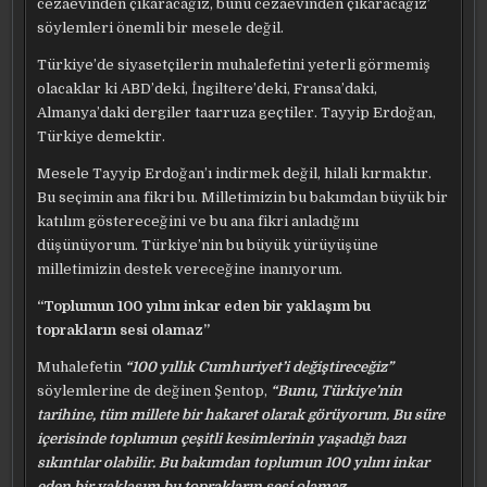
cezaevinden çıkaracağız, bunu cezaevinden çıkaracağız’
söylemleri önemli bir mesele değil.
Türkiye’de siyasetçilerin muhalefetini yeterli görmemiş
olacaklar ki ABD’deki, İngiltere’deki, Fransa’daki,
Almanya’daki dergiler taarruza geçtiler. Tayyip Erdoğan,
Türkiye demektir.
Mesele Tayyip Erdoğan’ı indirmek değil, hilali kırmaktır.
Bu seçimin ana fikri bu. Milletimizin bu bakımdan büyük bir
katılım göstereceğini ve bu ana fikri anladığını
düşünüyorum. Türkiye’nin bu büyük yürüyüşüne
milletimizin destek vereceğine inanıyorum.
“Toplumun 100 yılını inkar eden bir yaklaşım bu
toprakların sesi olamaz”
Muhalefetin
“100 yıllık Cumhuriyet’i değiştireceğiz”
söylemlerine de değinen Şentop,
“Bunu, Türkiye’nin
tarihine, tüm millete bir hakaret olarak görüyorum. Bu süre
içerisinde toplumun çeşitli kesimlerinin yaşadığı bazı
sıkıntılar olabilir. Bu bakımdan toplumun 100 yılını inkar
eden bir yaklaşım bu toprakların sesi olamaz.