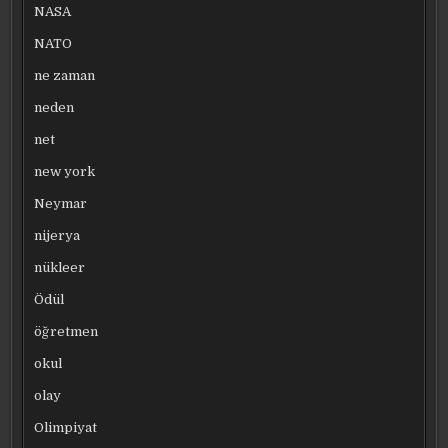
NASA
NATO
ne zaman
neden
net
new york
Neymar
nijerya
nükleer
Ödül
öğretmen
okul
olay
Olimpiyat