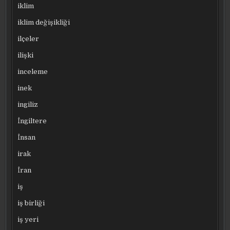
iklim
iklim değişikliği
ilçeler
ilişki
inceleme
inek
ingiliz
İngiltere
İnsan
irak
İran
iş
iş birliği
iş yeri