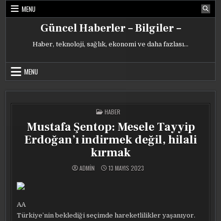
Skip
MENU
to
content
Güncel Haberler – Bilgiler –
Haber, teknoloji, sağlık, ekonomi ve daha fazlası…
MENU
POSTED
HABER
IN
Mustafa Şentop: Mesele Tayyip
Erdoğan’ı indirmek değil, hilali
kırmak
ADMIN
13 MAYIS 2023
AA
Türkiye’nin beklediği seçimde hareketlilikler yaşanıyor.