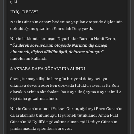
çıktı.
“DİŞ” DETAYI
Narin Güran’ın cansız bedenine yapılan otopside dişlerinin
döküldüğünü gazeteci Emrullah Dinç yazdı.
Narin hakkında konuşan Diyarbakır Barosu Nahit Eren,
“
Üzülerek söylüyorum otopside Narin’in diş örneği
alınamadı, dişleri dökülmüştü, deforme olmuştu
.”
ifadelerini kullandı.
2 AKRABA DAHA GÖZALTINA ALINDI
Soruşturmaya ilişkin her gün bir yeni detay ortaya
çıkmaya devam ederken dosyada tutuklu sayısı arttı. Son
olarak Narin’in akrabaları İsa Kaya ile Şeyma Kaya isimli 2
kişi daha gözaltına alındı.
Narin Güran’ın annesi Yüksel Güran, ağabeyi Enes Güran’ın
da aralarında bulunduğu 11 şüpheli tutuklandı. Amca Fuat
Güran’ın 13 Eylül’de gözaltına alınan eşi Hediye Güran’ın
jandarmadaki işlemleri sürüyor.