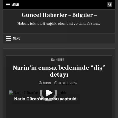
Skip
MENU
to
content
Güncel Haberler – Bilgiler –
Haber, teknoloji, sağlık, ekonomi ve daha fazlası…
MENU
POSTED
HABER
IN
Narin’in cansız bedeninde “diş”
detayı
ADMIN
18 EYLÜL 2024