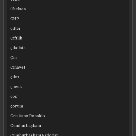
Chelsea
CHP
çiftçi
Çiftlik
çikolata
Çin
Cinayet
çıktı
çocuk
çöp
çorum
Cristiano Ronaldo
Cumhurbaşkanı
Cumhurbaşkanı Erdoğan