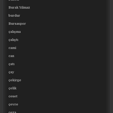
Burak Yılmaz
burdur
Bursaspor
çalışma
çalıştı
cami
can
çatı
çay
çekirge
çelik
ceset
çevre
ceza