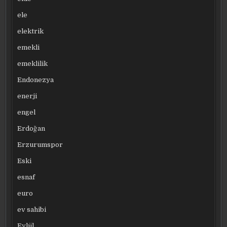
ele
elektrik
emekli
emeklilik
Endonezya
enerji
engel
Erdoğan
Erzurumspor
Eski
esnaf
euro
ev sahibi
Eylül