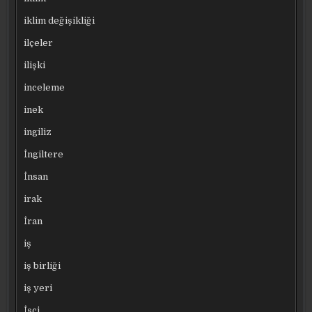
iklim değişikliği
ilçeler
ilişki
inceleme
inek
ingiliz
İngiltere
İnsan
irak
İran
iş
iş birliği
iş yeri
İşçi