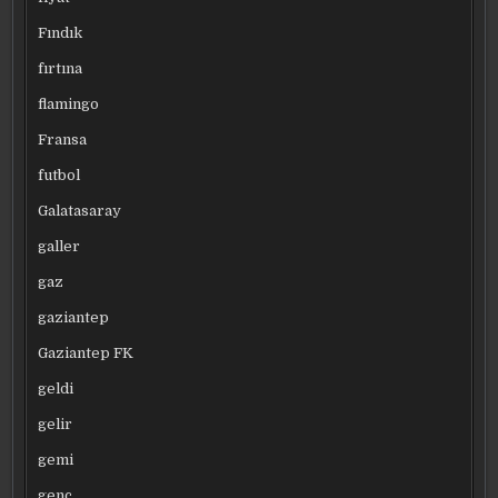
Fındık
fırtına
flamingo
Fransa
futbol
Galatasaray
galler
gaz
gaziantep
Gaziantep FK
geldi
gelir
gemi
genç