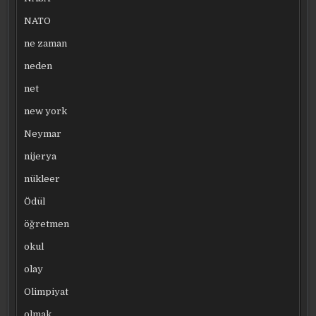
NATO
ne zaman
neden
net
new york
Neymar
nijerya
nükleer
Ödül
öğretmen
okul
olay
Olimpiyat
olmak