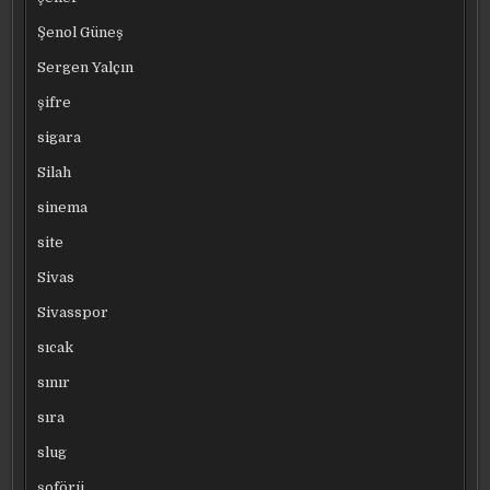
Şenol Güneş
Sergen Yalçın
şifre
sigara
Silah
sinema
site
Sivas
Sivasspor
sıcak
sınır
sıra
slug
şoförü