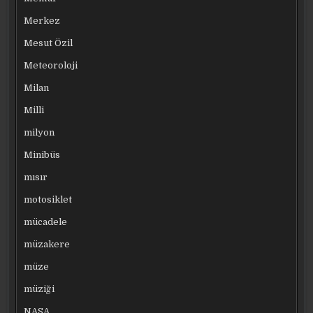
Merkez
Mesut Özil
Meteoroloji
Milan
Milli
milyon
Minibüs
mısır
motosiklet
mücadele
müzakere
müze
müziği
NASA