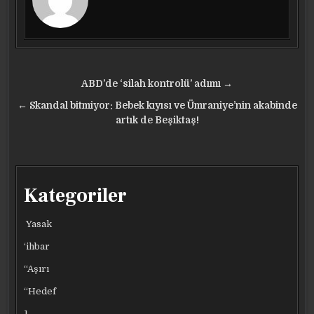
Yazı
ABD’de ‘silah kontrolü’ adımı →
gezinmesi
← Skandal bitmiyor: Bebek kıyısı ve Ümraniye’nin akabinde
artık de Beşiktaş!
Kategoriler
Yasak
‘ihbar
“Aşırı
“Hedef
1