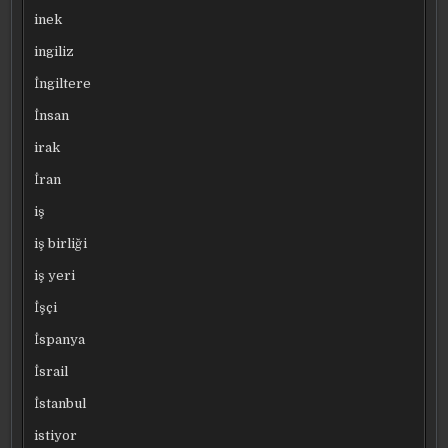
inek
ingiliz
İngiltere
İnsan
irak
İran
iş
iş birliği
iş yeri
İşçi
İspanya
İsrail
İstanbul
istiyor