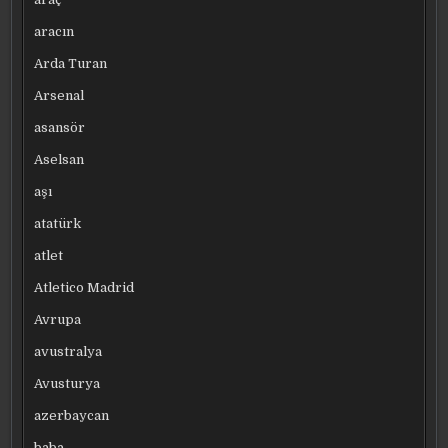
aracın
Arda Turan
Arsenal
asansör
Aselsan
aşı
atatürk
atlet
Atletico Madrid
Avrupa
avustralya
Avusturya
azerbaycan
baba