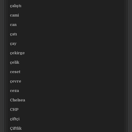
çalıştı
cami
can
çatı
çay
çekirge
çelik
ceset
çevre
ceza
Chelsea
CHP
çiftçi
Çiftlik