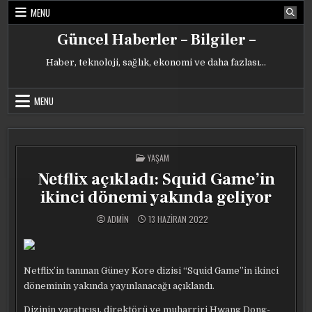
Skip
MENU
to
content
Güncel Haberler – Bilgiler –
Haber, teknoloji, sağlık, ekonomi ve daha fazlası…
MENU
POSTED
YAŞAM
IN
Netflix açıkladı: Squid Game’in
ikinci dönemi yakında geliyor
ADMIN
13 HAZIRAN 2022
Netflix’in tanınan Güney Kore dizisi “Squid Game”in ikinci
döneminin yakında yayınlanacağı açıklandı.
Dizinin yaratıcısı, direktörü ve muharriri Hwang Dong-