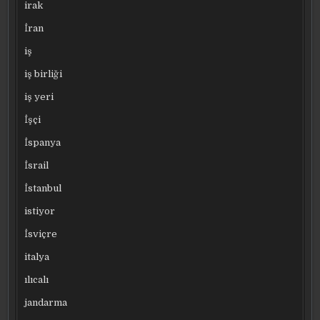
irak
İran
iş
iş birliği
iş yeri
İşçi
İspanya
İsrail
İstanbul
istiyor
İsviçre
italya
ılıcalı
jandarma