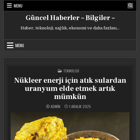
Skip
MENU
to
content
Güncel Haberler – Bilgiler –
Haber, teknoloji, sağlık, ekonomi ve daha fazlası…
MENU
POSTED
TEKNOLOJI
IN
Nükleer enerji için atık sulardan
uranyum elde etmek artık
mümkün
ADMIN
1 ARALIK 2025