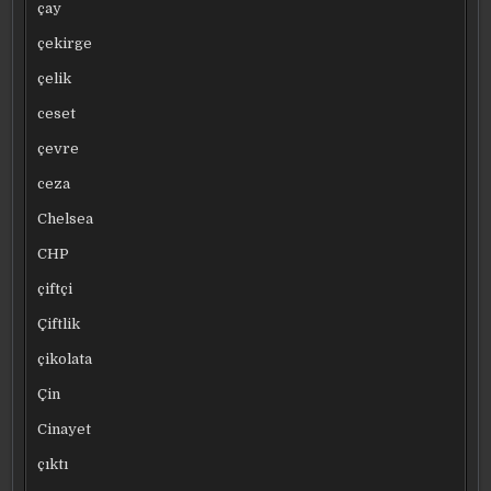
çay
çekirge
çelik
ceset
çevre
ceza
Chelsea
CHP
çiftçi
Çiftlik
çikolata
Çin
Cinayet
çıktı