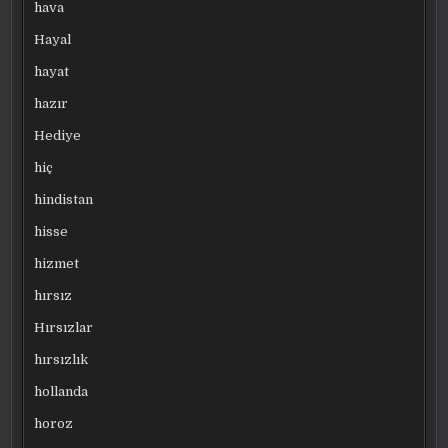
hava
Hayal
hayat
hazır
Hediye
hiç
hindistan
hisse
hizmet
hırsız
Hırsızlar
hırsızlık
hollanda
horoz