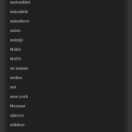
motosiklet
mücadele
müzakere
müze
müziği
NASA
NATO
ne zaman
neden
net
new york
Neymar
nijerya
nükleer