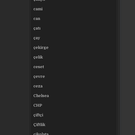
cami
can
çatı
çay
çekirge
çelik
ceset
çevre
ceza
Chelsea
CHP
çiftçi
Çiftlik
çikolata