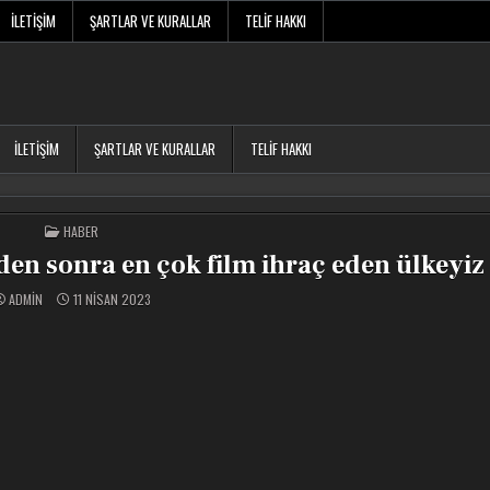
İLETIŞIM
ŞARTLAR VE KURALLAR
TELIF HAKKI
İLETIŞIM
ŞARTLAR VE KURALLAR
TELIF HAKKI
POSTED
HABER
IN
en sonra en çok film ihraç eden ülkeyiz
ADMIN
11 NISAN 2023