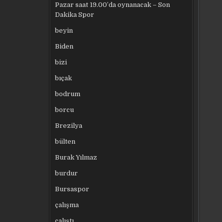
Pazar saat 19.00’da oynanacak – Son
Dakika Spor
beyin
Biden
bizi
bıçak
bodrum
borcu
Brezilya
bülten
Burak Yılmaz
burdur
Bursaspor
çalışma
çalıştı