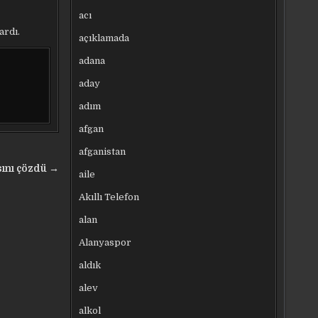
acı
ardı.
açıklamada
adana
aday
adım
afgan
afganistan
sını çözdü →
aile
Akıllı Telefon
alan
Alanyaspor
aldık
alev
alkol