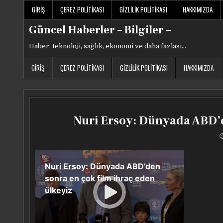
Skip
GIRIŞ
ÇEREZ POLITIKASI
GIZLILIK POLITIKASI
HAKKIMIZDA
to
content
Güncel Haberler – Bilgiler –
Haber, teknoloji, sağlık, ekonomi ve daha fazlası…
GIRIŞ
ÇEREZ POLITIKASI
GIZLILIK POLITIKASI
HAKKIMIZDA
Nuri Ersoy: Dünyada ABD’d