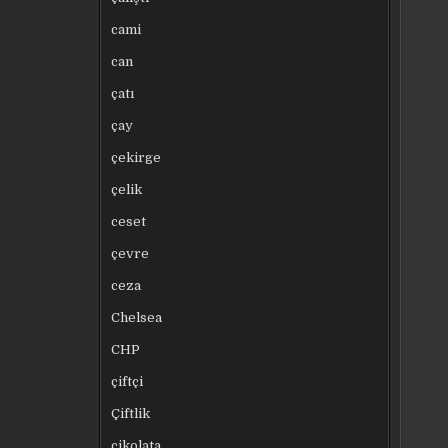
cami
can
çatı
çay
çekirge
çelik
ceset
çevre
ceza
Chelsea
CHP
çiftçi
Çiftlik
çikolata