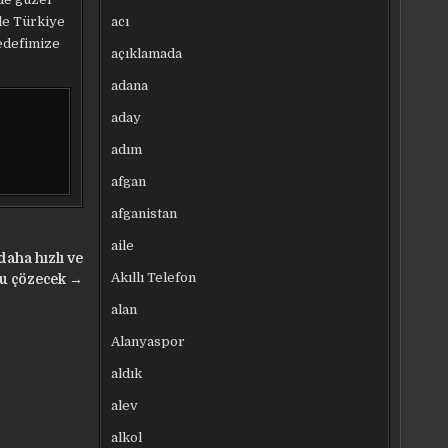
acı
de Türkiye
Hedefimize
açıklamada
adana
aday
adım
afgan
afganistan
aile
daha hızlı ve
Akıllı Telefon
lu çözecek →
alan
Alanyaspor
aldık
alev
alkol