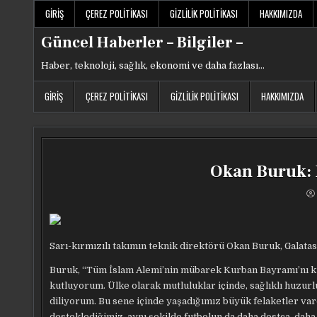
Skip
GIRIŞ
ÇEREZ POLITIKASI
GIZLILIK POLITIKASI
HAKKIMIZDA
to
content
Güncel Haberler – Bilgiler –
Haber, teknoloji, sağlık, ekonomi ve daha fazlası…
GIRIŞ
ÇEREZ POLITIKASI
GIZLILIK POLITIKASI
HAKKIMIZDA
Okan Buruk: B
Sarı-kırmızılı takımın teknik direktörü Okan Buruk, Galata
Buruk, “Tüm İslam Alemi’nin mübarek Kurban Bayramı’nı ku
kutluyorum. Ülke olarak mutluluklar içinde, sağlıklı huzurl
diliyorum. Bu sene içinde yaşadığımız büyük felaketler vard
desteklediğimiz, aynı şekilde futbolun da daha dostça, daha