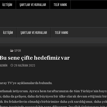
İLETIŞIM
ŞARTLAR VE KURALLAR
TELIF HAKKI
İLETIŞIM
ŞARTLAR VE KURALLAR
TELIF HAKKI
POSTED
SPOR
IN
u sene çifte hedefimiz var
ADMIN
29 HAZIRAN 2023
saray TV’ye açıklamalarda bulundu.
tlamak istiyorum. Ayrıca hem taraftarımızın de tüm Türkiye’nin bayr
u, daha da gelişen, daha da büyüyen bir ülke olarak devam ettiğimiz bir
ı. Bu felaketlerin olmadığı birbirimize daha çok sarıldığımız, daha ço
 barış içerisinde geçecek bir sene diliyorum. İnşallah Galatasaray için