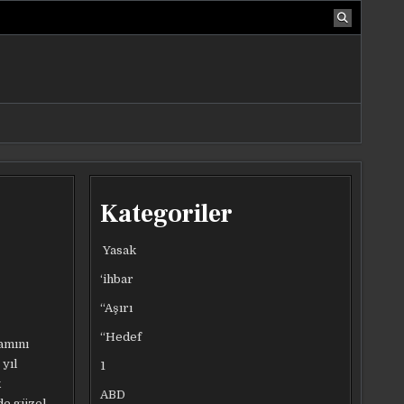
Kategoriler
Yasak
‘ihbar
“Aşırı
“Hedef
amını
 yıl
1
k
ABD
 de güzel