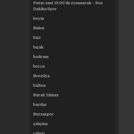
Pazar saat 19.00’da oynanacak – Son
Dakika Spor
beyin
Biden
bizi
bıçak
bodrum
borcu
Brezilya
bülten
Burak Yılmaz
burdur
Bursaspor
çalışma
çalıştı