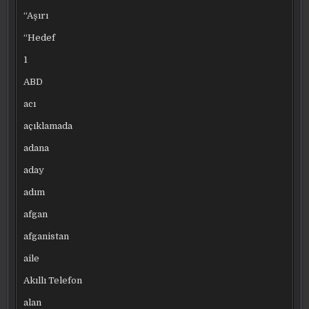
“Aşırı
“Hedef
1
ABD
acı
açıklamada
adana
aday
adım
afgan
afganistan
aile
Akıllı Telefon
alan