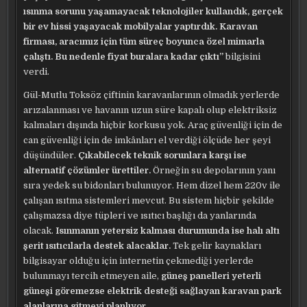
ısınma sorunu yaşamayacak teknolojiler kullandık, gerçek
bir ev hissi yaşayacak mobilyalar yaptırdık. Karavan
firması, aracımız için tüm süreç boyunca özel mimarla
çalıştı. Bu nedenle fiyat buralara kadar çıktı”
bilgisini
verdi.
Gül-Mutlu Toksöz çiftinin karavanlarının olmadık yerlerde
arızalanması ve havanın uzun süre kapalı olup elektriksiz
kalmaları dışında hiçbir korkusu yok. Araç güvenliği için de
can güvenliği için de imkânları el verdiği ölçüde her şeyi
düşündüler.
Çıkabilecek teknik sorunlara karşı ise
alternatif çözümler ürettiler.
Örneğin su depolarının yanı
sıra yedek su bidonları bulunuyor. Hem dizel hem 220v ile
çalışan ısıtma sistemleri mevcut. Bu sistem hiçbir şekilde
çalışmazsa diye tüpleri ve ısıtıcı başlığı da yanlarında
olacak.
Isınmanın yetersiz kalması durumunda ise halı altı
şerit ısıtıcılarla destek alacaklar.
Tek gelir kaynakları
bilgisayar olduğu için internetin çekmediği yerlerde
bulunmayı tercih etmeyen aile,
güneş panelleri yeterli
güneşi göremezse elektrik desteği sağlayan karavan park
alanlarına gitmeyi planlıyor.