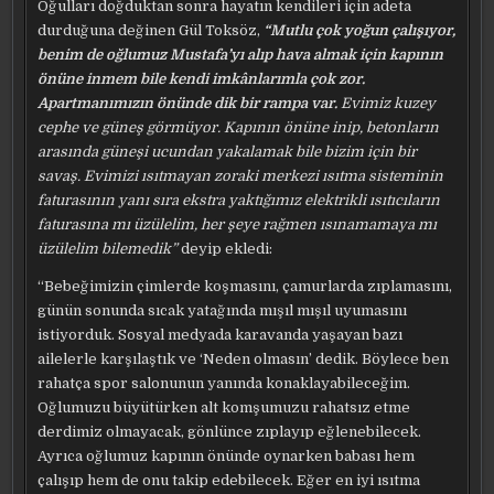
Oğulları doğduktan sonra hayatın kendileri için adeta
durduğuna değinen Gül Toksöz,
“Mutlu çok yoğun çalışıyor,
benim de oğlumuz Mustafa’yı alıp hava almak için kapının
önüne inmem bile kendi imkânlarımla çok zor.
Apartmanımızın önünde dik bir rampa var.
Evimiz kuzey
cephe ve güneş görmüyor. Kapının önüne inip, betonların
arasında güneşi ucundan yakalamak bile bizim için bir
savaş. Evimizi ısıtmayan zoraki merkezi ısıtma sisteminin
faturasının yanı sıra ekstra yaktığımız elektrikli ısıtıcıların
faturasına mı üzülelim, her şeye rağmen ısınamamaya mı
üzülelim bilemedik”
deyip ekledi:
“Bebeğimizin çimlerde koşmasını, çamurlarda zıplamasını,
günün sonunda sıcak yatağında mışıl mışıl uyumasını
istiyorduk. Sosyal medyada karavanda yaşayan bazı
ailelerle karşılaştık ve ‘Neden olmasın’ dedik. Böylece ben
rahatça spor salonunun yanında konaklayabileceğim.
Oğlumuzu büyütürken alt komşumuzu rahatsız etme
derdimiz olmayacak, gönlünce zıplayıp eğlenebilecek.
Ayrıca oğlumuz kapının önünde oynarken babası hem
çalışıp hem de onu takip edebilecek. Eğer en iyi ısıtma