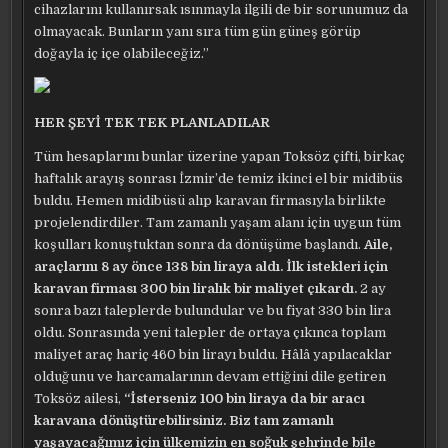
cihazlarını kullanırsak ısınmayla ilgili de bir sorunumuz da
olmayacak. Bunların yanı sıra tüm gün güneş görüp
doğayla iç içe olabileceğiz.”
HER ŞEYİ TEK TEK PLANLADILAR
Tüm hesaplarını bunlar üzerine yapan Toksöz çifti, birkaç
haftalık arayış sonrası İzmir’de temiz ikinci el bir midibüs
buldu. Hemen midibüsü alıp karavan firmasıyla birlikte
projelendirdiler. Tam zamanlı yaşam alanı için uygun tüm
koşulları konuştuktan sonra da dönüşüme başlandı.
Aile,
araçlarını 8 ay önce 138 bin liraya aldı. İlk istekleri için
karavan firması 300 bin liralık bir maliyet çıkardı.
2 ay
sonra bazı taleplerde bulundular ve bu fiyat 330 bin lira
oldu. Sonrasında yeni talepler de ortaya çıkınca toplam
maliyet araç hariç 460 bin lirayı buldu. Hâlâ yapılacaklar
olduğunu ve harcamalarının devam ettiğini dile getiren
Toksöz ailesi,
“İsterseniz 100 bin liraya da bir aracı
karavana dönüştürebilirsiniz
. Biz tam zamanlı
yaşayacağımız için ülkemizin en soğuk şehrinde bile