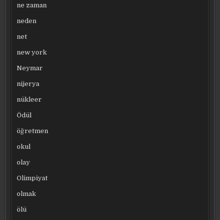
ne zaman
neden
net
new york
Neymar
nijerya
nükleer
Ödül
öğretmen
okul
olay
Olimpiyat
olmak
ölü