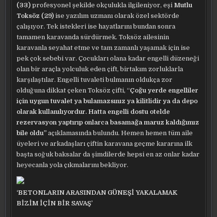
(33)
profesyonel şekilde okçulukla ilgileniyor, eşi
Mutlu
Toksöz (29)
ise yazılım uzmanı olarak özel sektörde
çalışıyor. Tek istekleri ise hayatlarını bundan sonra
tamamen karavanda sürdürmek. Toksöz ailesinin
karavanla seyahat etme ve tam zamanlı yaşamak için ise
pek çok sebebi var. Çocukları olana kadar engelli düzeneği
olan bir araçla yolculuk eden çift, birtakım zorluklarla
karşılaştılar. Engelli tuvaleti bulmanın oldukça zor
olduğuna dikkat çeken Toksöz çifti, “
Çoğu yerde engelliler
için uygun tuvalet ya bulamazsınız ya kilitlidir ya da depo
olarak kullanılıyordur. Hatta engelli dostu otelde
rezervasyon yaptırıp onlarca basamağa maruz kaldığımız
bile oldu”
açıklamasında bulundu. Hemen hemen tüm aile
üyeleri ve arkadaşları çiftin karavana geçme kararına ilk
başta soğuk baksalar da şimdilerde hepsi en az onlar kadar
heyecanla yola çıkmalarını bekliyor.
‘BETONLARIN ARASINDAN GÜNEŞİ YAKALAMAK
BİZİM İÇİN BİR SAVAŞ’