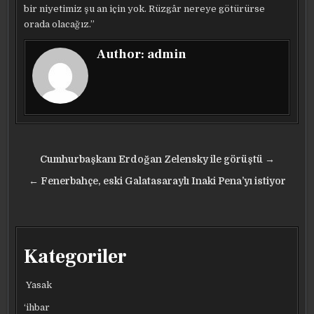
bir niyetimiz şu an için yok. Rüzgâr nereye götürürse
orada olacağız.”
Author:
admin
Yazı
Cumhurbaşkanı Erdoğan Zelensky ile görüştü →
gezinmesi
← Fenerbahçe, eski Galatasaraylı Inaki Pena’yı istiyor
Kategoriler
Yasak
‘ihbar