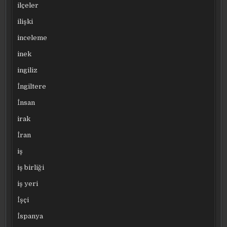
ilçeler
ilişki
inceleme
inek
ingiliz
İngiltere
İnsan
irak
İran
iş
iş birliği
iş yeri
İşçi
İspanya