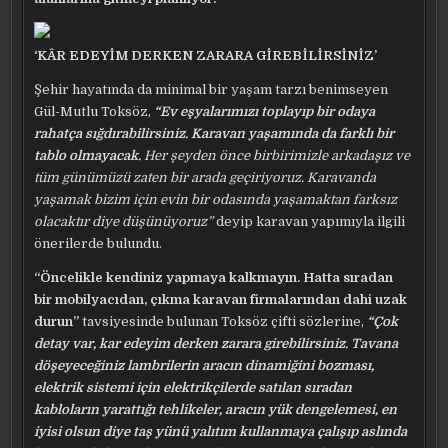
‘KÂR EDEYİM DERKEN ZARARA GİREBİLİRSİNİZ’
Şehir hayatında da minimal bir yaşam tarzı benimseyen
Gül-Mutlu Toksöz,
“Ev eşyalarımızı toplayıp bir odaya
rahatça sığdırabilirsiniz. Karavan yaşamında da farklı bir
tablo olmayacak.
Her şeyden önce birbirimizle arkadaşız ve
tüm günümüzü zaten bir arada geçiriyoruz. Karavanda
yaşamak bizim için evin bir odasında yaşamaktan farksız
olacaktır diye düşünüyoruz”
deyip karavan yapımıyla ilgili
önerilerde bulundu.
“Öncelikle kendiniz yapmaya kalkmayın. Hatta sıradan
bir mobilyacıdan, çıkma karavan firmalarından dahi uzak
durun”
tavsiyesinde bulunan Toksöz çifti sözlerine,
“Çok
detay var, kar edeyim derken zarara girebilirsiniz. Tavana
döşeyeceğiniz lambrilerin aracın dinamiğini bozması,
elektrik sistemi için elektrikçilerde satılan sıradan
kabloların yarattığı tehlikeler, aracın yük dengelemesi, en
iyisi olsun diye taş yünü yalıtım kullanmaya çalışıp aslında