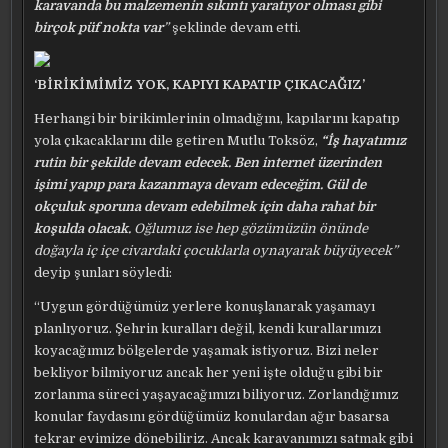
karavanda bu malzemenin sıkıntı yaratıyor olması gibi
birçok püf nokta var
”
şeklinde devam etti.
‘BİRİKİMİMİZ YOK, KAPIYI KAPATIP ÇIKACAĞIZ’
Herhangi bir birikimlerinin olmadığını, kapılarını kapatıp
yola çıkacaklarını dile getiren Mutlu Toksöz,
“İş hayatımız
rutin bir şekilde devam edecek. Ben internet üzerinden
işimi yapıp para kazanmaya devam edeceğim. Gül de
okçuluk sporuna devam edebilmek için daha rahat bir
koşulda olacak.
Oğlumuz ise hep gözümüzün önünde
doğayla iç içe civardaki çocuklarla oynayarak büyüyecek”
deyip şunları söyledi:
“Uygun gördüğümüz yerlere konuşlanarak yaşamayı
planlıyoruz. Şehrin kuralları değil, kendi kurallarımızı
koyacağımız bölgelerde yaşamak istiyoruz. Bizi neler
bekliyor bilmiyoruz ancak her yeni işte olduğu gibi bir
zorlanma süreci yaşayacağımızı biliyoruz. Zorlandığımız
konular faydasını gördüğümüz konulardan ağır basarsa
tekrar evimize dönebiliriz. Ancak karavanımızı satmak gibi