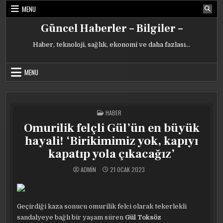
Skip
MENU
to
content
Güncel Haberler – Bilgiler –
Haber, teknoloji, sağlık, ekonomi ve daha fazlası…
MENU
POSTED
HABER
IN
Omurilik felçli Gül’ün en büyük
hayali! ‘Birikimimiz yok, kapıyı
kapatıp yola çıkacağız’
ADMIN
21 OCAK 2023
Geçirdiği kaza sonucu omurilik felci olarak tekerlekli
sandalyeye bağlı bir yaşam süren
Gül Toksöz