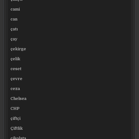
cami
can
çatı
çay
çekirge
çelik
ceset
çevre
ceza
Chelsea
CHP
çiftçi
Çiftlik
çikolata