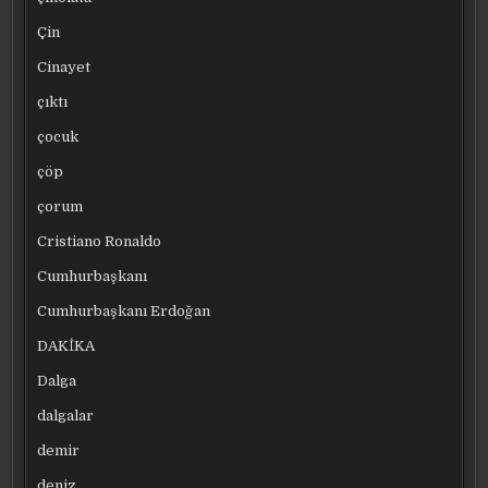
Çin
Cinayet
çıktı
çocuk
çöp
çorum
Cristiano Ronaldo
Cumhurbaşkanı
Cumhurbaşkanı Erdoğan
DAKİKA
Dalga
dalgalar
demir
deniz