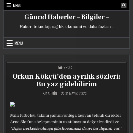
Skip
MENU
to
content
Güncel Haberler – Bilgiler –
Haber, teknoloji, sağlık, ekonomi ve daha fazlası…
MENU
POSTED
SPOR
IN
Orkun Kökçü’den ayrılık sözleri:
Bu yaz gidebilirim
ADMIN
31 MAYIS 2023
Milli futbolcu, takımı şampiyonluğa taşıyan teknik direktör
Arne Slot’un sözleşmesinin uzatılmasını değerlendirdi ve
“Diğer herkesle olduğu gibi hocamızla da iyi bir ilişkim var.”