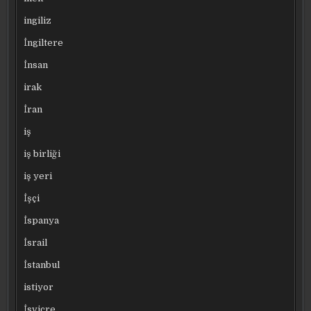
ingiliz
İngiltere
İnsan
irak
İran
iş
iş birliği
iş yeri
İşçi
İspanya
İsrail
İstanbul
istiyor
İsviçre