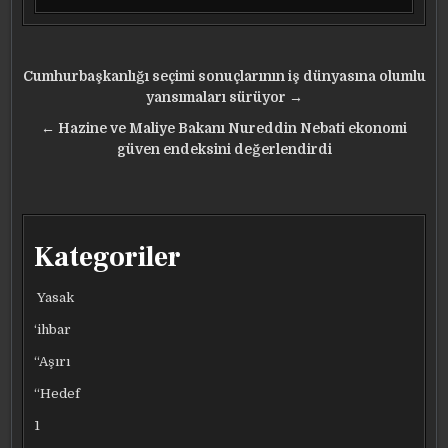
Yazı
Cumhurbaşkanlığı seçimi sonuçlarının iş dünyasına olumlu
gezinmesi
yansımaları sürüyor →
← Hazine ve Maliye Bakanı Nureddin Nebati ekonomi
güven endeksini değerlendirdi
Kategoriler
Yasak
‘ihbar
“Aşırı
“Hedef
1