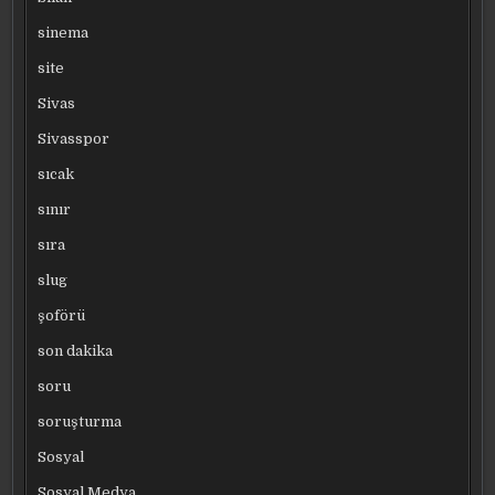
sinema
site
Sivas
Sivasspor
sıcak
sınır
sıra
slug
şoförü
son dakika
soru
soruşturma
Sosyal
Sosyal Medya