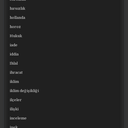
hırsızlık
hollanda
horoz
Hukuk
iade
iddia
Ihlal
ihracat
iklim
iklim değişikliği
ilçeler
ilişki
inceleme
inek