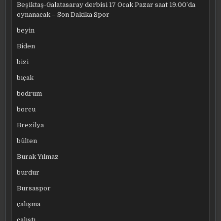
Beşiktaş-Galatasaray derbisi 17 Ocak Pazar saat 19.00’da
oynanacak – Son Dakika Spor
beyin
Biden
bizi
bıçak
bodrum
borcu
Brezilya
bülten
Burak Yılmaz
burdur
Bursaspor
çalışma
çalıştı