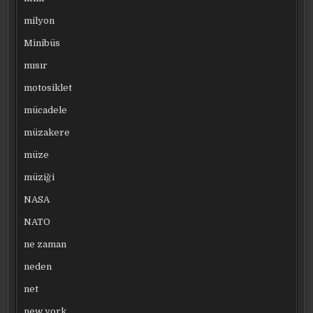
milyon
Minibüs
mısır
motosiklet
mücadele
müzakere
müze
müziği
NASA
NATO
ne zaman
neden
net
new york