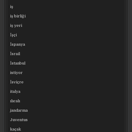
iş
iş birliği
iş yeri
İşçi
İspanya
İsrail
İstanbul
istiyor
İsviçre
italya
ılıcalı
jandarma
Juventus
kaçak