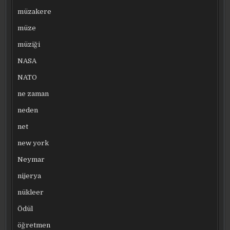
müzakere
müze
müziği
NASA
NATO
ne zaman
neden
net
new york
Neymar
nijerya
nükleer
Ödül
öğretmen