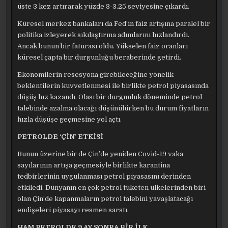
üste 3 kez artırarak yüzde 3-3.25 seviyesine çıkardı.
Küresel merkez bankaları da Fed’in faiz artışına paralel bir
politika izleyerek sıkılaştırma adımlarını hızlandırdı.
Ancak bunun bir faturası oldu. Yükselen faiz oranları
küresel çapta bir durgunluğu beraberinde getirdi.
Ekonomilerin resesyona girebileceğine yönelik
beklentilerin kuvvetlenmesi ile birlikte petrol piyasasında
düşüş hız kazandı. Olası bir durgunluk döneminde petrol
talebinde azalma olacağı düşünülürken bu durum fiyatların
hızla düşüşe geçmesine yol açtı.
PETROLDE ‘ÇİN’ ETKİSİ
Bunun üzerine bir de Çin’de yeniden Covid-19 vaka
sayılarının artışa geçmesiyle birlikte karantina
tedbirlerinin uygulanması petrol piyasasını derinden
etkiledi. Dünyanın en çok petrol tüketen ülkelerinden biri
olan Çin’de kapanmaların petrol talebini yavaşlatacağı
endişeleri piyasayı resmen sarstı.
HAM PETROLDE 9 AY SONRA BİR İLK