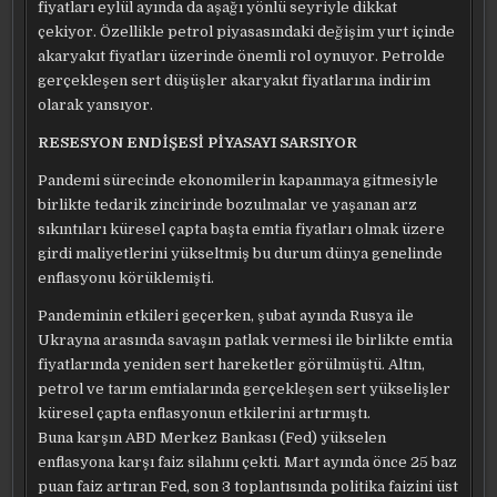
fiyatları eylül ayında da aşağı yönlü seyriyle dikkat
çekiyor. Özellikle petrol piyasasındaki değişim yurt içinde
akaryakıt fiyatları üzerinde önemli rol oynuyor. Petrolde
gerçekleşen sert düşüşler akaryakıt fiyatlarına indirim
olarak yansıyor.
RESESYON ENDİŞESİ PİYASAYI SARSIYOR
Pandemi sürecinde ekonomilerin kapanmaya gitmesiyle
birlikte tedarik zincirinde bozulmalar ve yaşanan arz
sıkıntıları küresel çapta başta emtia fiyatları olmak üzere
girdi maliyetlerini yükseltmiş bu durum dünya genelinde
enflasyonu körüklemişti.
Pandeminin etkileri geçerken, şubat ayında Rusya ile
Ukrayna arasında savaşın patlak vermesi ile birlikte emtia
fiyatlarında yeniden sert hareketler görülmüştü. Altın,
petrol ve tarım emtialarında gerçekleşen sert yükselişler
küresel çapta enflasyonun etkilerini artırmıştı.
Buna karşın ABD Merkez Bankası (Fed) yükselen
enflasyona karşı faiz silahını çekti. Mart ayında önce 25 baz
puan faiz artıran Fed, son 3 toplantısında politika faizini üst