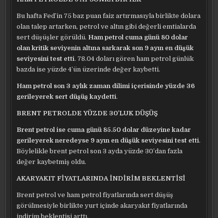
Bu hafta Fed’in 75 baz puan faiz artırmasıyla birlikte dolara
olan talep artarken, petrol ve altın gibi değerli emtialarda
sert düşüşler görüldü.
Ham petrol cuma günü 80 dolar
olan kritik seviyenin altına sarkarak son 9 ayın en düşük
seviyesini test etti
. 78.04 doları gören ham petrol günlük
bazda ise yüzde 4’ün üzerinde değer kaybetti.
Ham petrol son 3 aylık zaman dilimi içerisinde yüzde 36
gerileyerek sert düşüş kaydetti
.
BRENT PETROLDE YÜZDE 30’LUK DÜŞÜŞ
Brent petrol ise cuma günü 85.50 dolar düzeyine kadar
gerileyerek neredeyse 9 ayın en düşük seviyesini test etti
.
Böylelikle brent petrol son 3 ayda yüzde 30’dan fazla
değer kaybetmiş oldu.
AKARYAKIT FİYATLARINDA İNDİRİM BEKLENTİSİ
Brent petrol ve ham petrol fiyatlarında sert düşüş
görülmesiyle birlikte yurt içinde akaryakıt fiyatlarında
indirim beklentisi arttı.