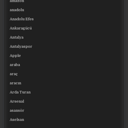
amazon
anadolu
Anadolu Efes
Ankaragücü
Antalya
Antalyaspor
Apple
araba
araç
aracın
Arda Turan
Arsenal
asansör
Aselsan