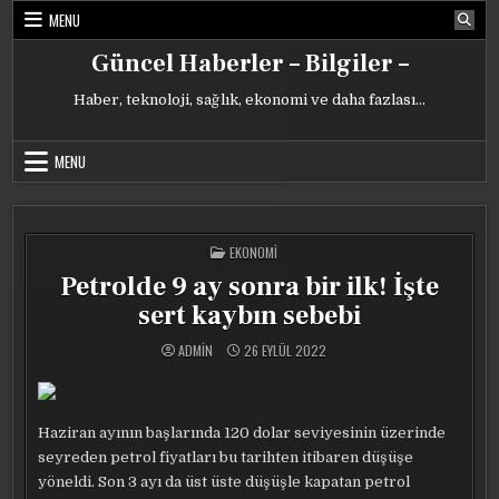
Skip
MENU
to
content
Güncel Haberler – Bilgiler –
Haber, teknoloji, sağlık, ekonomi ve daha fazlası…
MENU
POSTED
EKONOMI
IN
Petrolde 9 ay sonra bir ilk! İşte
sert kaybın sebebi
ADMIN
26 EYLÜL 2022
Haziran ayının başlarında 120 dolar seviyesinin üzerinde
seyreden petrol fiyatları bu tarihten itibaren düşüşe
yöneldi. Son 3 ayı da üst üste düşüşle kapatan petrol