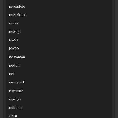
mücadele
müzakere
müze
müziği
NASA
NATO
ne zaman
neden
net
new york
Neymar
nijerya
nükleer
Ödül