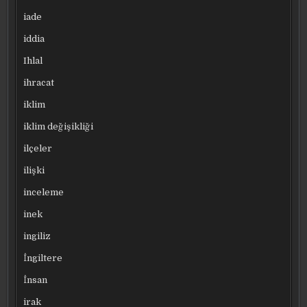
iade
iddia
Ihlal
ihracat
iklim
iklim değişikliği
ilçeler
ilişki
inceleme
inek
ingiliz
İngiltere
İnsan
irak