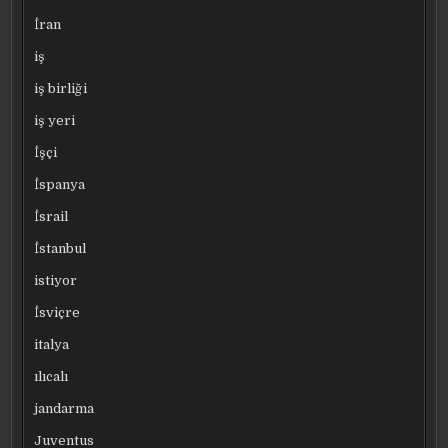
İran
iş
iş birliği
iş yeri
İşçi
İspanya
İsrail
İstanbul
istiyor
İsviçre
italya
ılıcalı
jandarma
Juventus