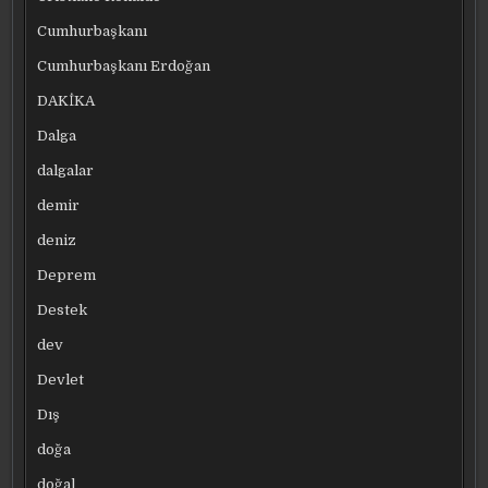
Cumhurbaşkanı
Cumhurbaşkanı Erdoğan
DAKİKA
Dalga
dalgalar
demir
deniz
Deprem
Destek
dev
Devlet
Dış
doğa
doğal