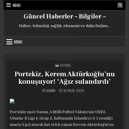
Skip
MENU
to
content
Güncel Haberler – Bilgiler –
Haber, teknoloji, sağlık, ekonomi ve daha fazlası…
MENU
POSTED
FUTBOL
IN
Portekiz, Kerem Aktürkoğlu’nu
konuşuyor! ‘Ağız sulandırdı’
ADMIN
10 EYLÜL 2024
Portekiz spor basını, A Milli Futbol Takımı’nın UEFA
Uluslar B Ligi 4. Grup 2. haftasında İzlanda’yı 3-1 yendiği
maçta 3 gol atarak hat-trick yapan Kerem Aktürkoğlu’nu