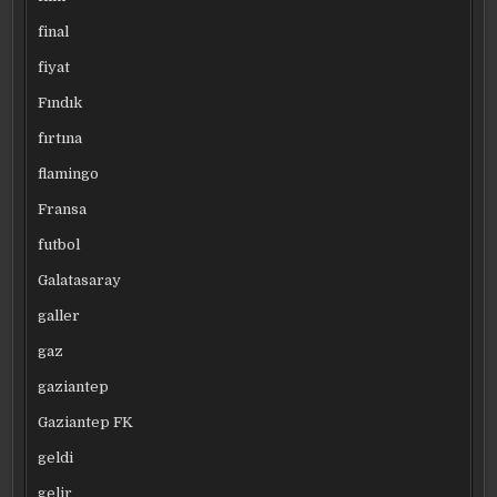
final
fiyat
Fındık
fırtına
flamingo
Fransa
futbol
Galatasaray
galler
gaz
gaziantep
Gaziantep FK
geldi
gelir