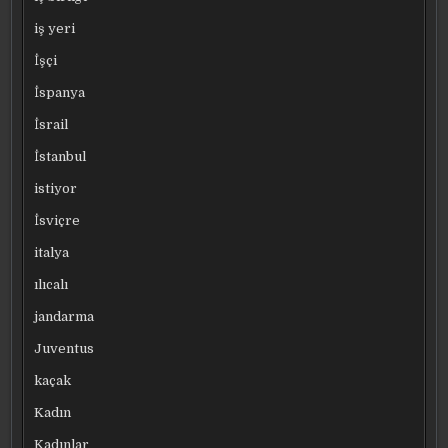
iş yeri
İşçi
İspanya
İsrail
İstanbul
istiyor
İsviçre
italya
ılıcalı
jandarma
Juventus
kaçak
Kadın
Kadınlar