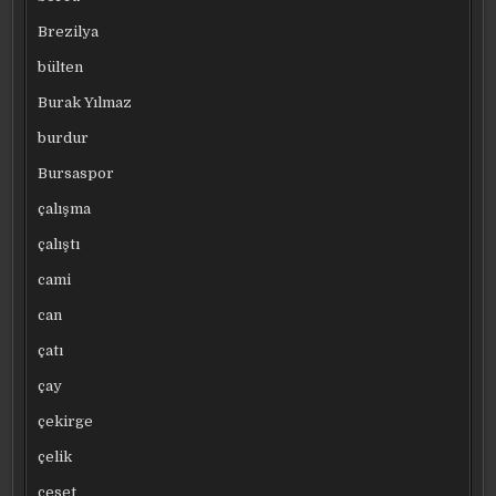
Brezilya
bülten
Burak Yılmaz
burdur
Bursaspor
çalışma
çalıştı
cami
can
çatı
çay
çekirge
çelik
ceset