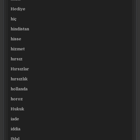
Hediye
hiç
hindistan
hisse
hizmet
hırsız
Hırsızlar
hırsızlık
hollanda
horoz
Hukuk
iade
iddia
Ihlal