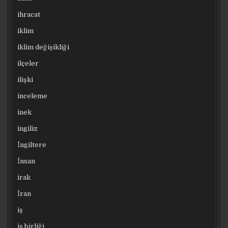
ihracat
iklim
iklim değişikliği
ilçeler
ilişki
inceleme
inek
ingiliz
İngiltere
İnsan
irak
İran
iş
iş birliği