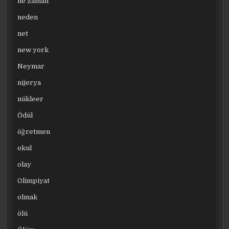
ne zaman
neden
net
new york
Neymar
nijerya
nükleer
Ödül
öğretmen
okul
olay
Olimpiyat
olmak
ölü