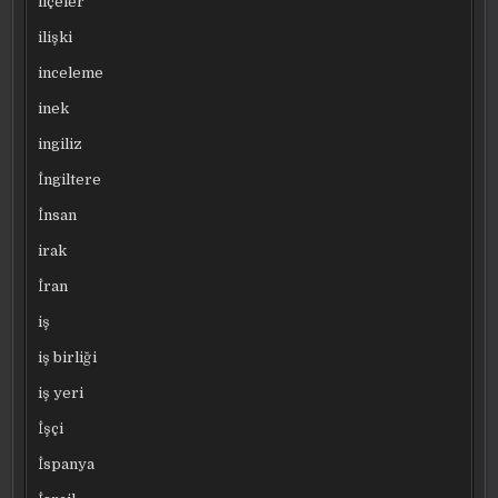
ilçeler
ilişki
inceleme
inek
ingiliz
İngiltere
İnsan
irak
İran
iş
iş birliği
iş yeri
İşçi
İspanya