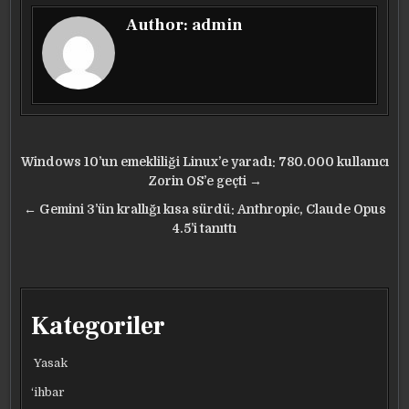
Author:
admin
Yazı
Windows 10’un emekliliği Linux’e yaradı: 780.000 kullanıcı
gezinmesi
Zorin OS’e geçti →
← Gemini 3’ün krallığı kısa sürdü: Anthropic, Claude Opus
4.5’i tanıttı
Kategoriler
Yasak
‘ihbar