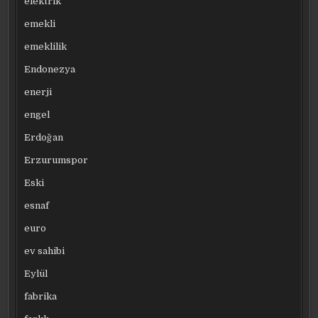
elektrik
emekli
emeklilik
Endonezya
enerji
engel
Erdoğan
Erzurumspor
Eski
esnaf
euro
ev sahibi
Eylül
fabrika