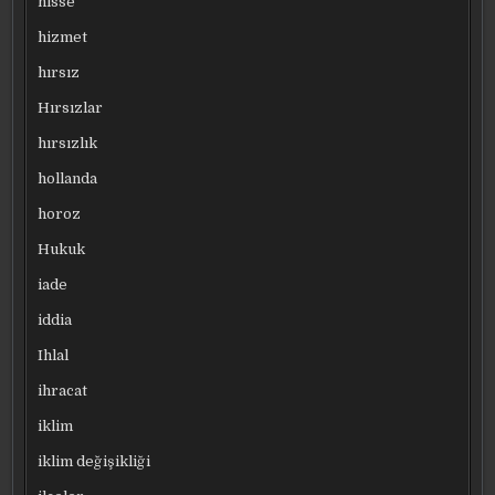
hisse
hizmet
hırsız
Hırsızlar
hırsızlık
hollanda
horoz
Hukuk
iade
iddia
Ihlal
ihracat
iklim
iklim değişikliği