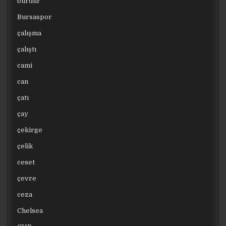
burdur
Bursaspor
çalışma
çalıştı
cami
can
çatı
çay
çekirge
çelik
ceset
çevre
ceza
Chelsea