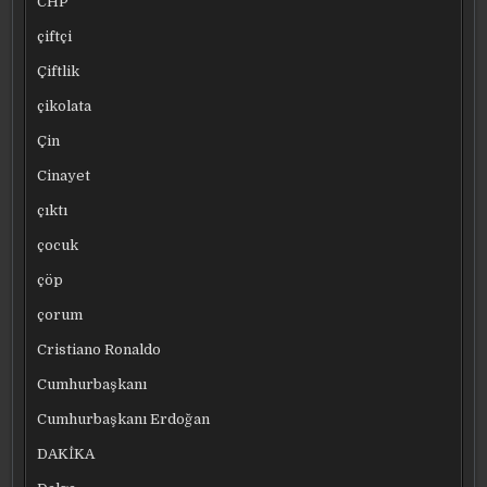
CHP
çiftçi
Çiftlik
çikolata
Çin
Cinayet
çıktı
çocuk
çöp
çorum
Cristiano Ronaldo
Cumhurbaşkanı
Cumhurbaşkanı Erdoğan
DAKİKA