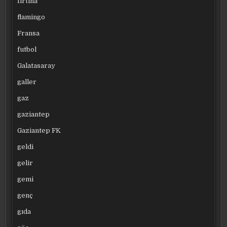
fırtına
flamingo
Fransa
futbol
Galatasaray
galler
gaz
gaziantep
Gaziantep FK
geldi
gelir
gemi
genç
gıda