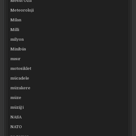
Mesut Özil
Meteoroloji
Milan
Milli
milyon
Minibüs
mısır
motosiklet
mücadele
müzakere
müze
müziği
NASA
NATO