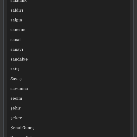
salatalık
saldırı
salgın
samsun
sanat
sanayi
sandalye
satış
Savaş
savunma
seçim
şehir
şeker
Şenol Güneş