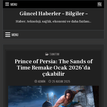
Skip
MENU
to
content
Güncel Haberler – Bilgiler –
Haber, teknoloji, sağlık, ekonomi ve daha fazlası…
MENU
POSTED
TANITIM
IN
Prince of Persia: The Sands of
Time Remake Ocak 2026’da
çıkabilir
ADMIN
25 KASIM 2025