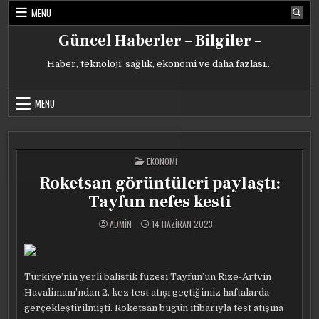
Skip
MENU
to
content
Güncel Haberler – Bilgiler –
Haber, teknoloji, sağlık, ekonomi ve daha fazlası…
MENU
POSTED
EKONOMI
IN
Roketsan görüntüleri paylaştı:
Tayfun nefes kesti
ADMIN
14 HAZIRAN 2023
Türkiye’nin yerli balistik füzesi Tayfun’un Rize-Artvin
Havalimanı’ndan 2. kez test atışı geçtiğimiz haftalarda
gerçekleştirilmişti. Roketsan bugün itibarıyla test atışına