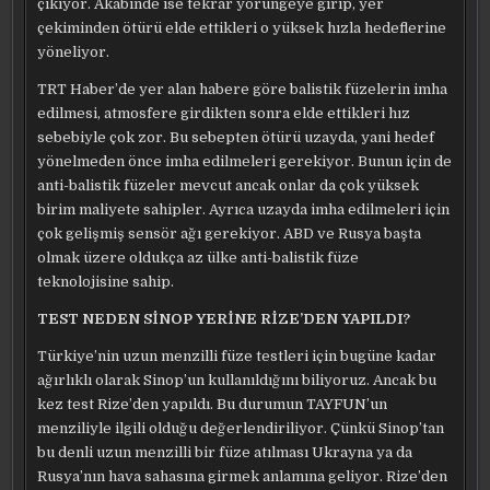
çıkıyor. Akabinde ise tekrar yörüngeye girip, yer
çekiminden ötürü elde ettikleri o yüksek hızla hedeflerine
yöneliyor.
TRT Haber’de yer alan habere göre balistik füzelerin imha
edilmesi, atmosfere girdikten sonra elde ettikleri hız
sebebiyle çok zor. Bu sebepten ötürü uzayda, yani hedef
yönelmeden önce imha edilmeleri gerekiyor. Bunun için de
anti-balistik füzeler mevcut ancak onlar da çok yüksek
birim maliyete sahipler. Ayrıca uzayda imha edilmeleri için
çok gelişmiş sensör ağı gerekiyor. ABD ve Rusya başta
olmak üzere oldukça az ülke anti-balistik füze
teknolojisine sahip.
TEST NEDEN SİNOP YERİNE RİZE’DEN YAPILDI?
Türkiye’nin uzun menzilli füze testleri için bugüne kadar
ağırlıklı olarak Sinop’un kullanıldığını biliyoruz. Ancak bu
kez test Rize’den yapıldı. Bu durumun TAYFUN’un
menziliyle ilgili olduğu değerlendiriliyor. Çünkü Sinop’tan
bu denli uzun menzilli bir füze atılması Ukrayna ya da
Rusya’nın hava sahasına girmek anlamına geliyor. Rize’den