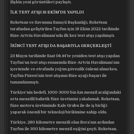
ilişkin yeni görüntüleri paylaştı.
İLK TEST ATIŞI 18 EKİM’DE YAPILDI
Roketsan ve Savunma Sanayii Başkanlığı, Roketsan
tarafından geliştirilen Tayfun için 18 Ekim 2022 tarihinde
Rize-Artvin Havalimanı’nda ilk kez test atışı yapılmıştı.
İKİNCİ TEST ATIŞI DA BAŞARIYLA GERÇEKLEŞTİ
23 Mayıs tarihinde Saat 06.44’te yeniden test atışı yapılan
Tayfun’un test atışı esnasında Rize-Artvin Havalimanı’nın
içerisinde ve etrafında yoğun güvenlik önlemi alınırken,
Tayfun Füzesi’nin test atışının Rize ayağı başarı ile
tamamlanmıştı.
Türkiye’nin hedefi, 1000-3000 bin km menzil aralığındaki
orta menzilli balistik füze üretimini yakalamak. Roketsan,
füze motoru üretiminde Kale Grubu ile de iş birliği
yaparak önemli bir teknoloji birikimine sahip oldu.
Türkiye, 280 kilometre menzili olan Bora’nın ardından
Tayfun ile 300 kilometre menzil eşiğini geçti. Roketsan,