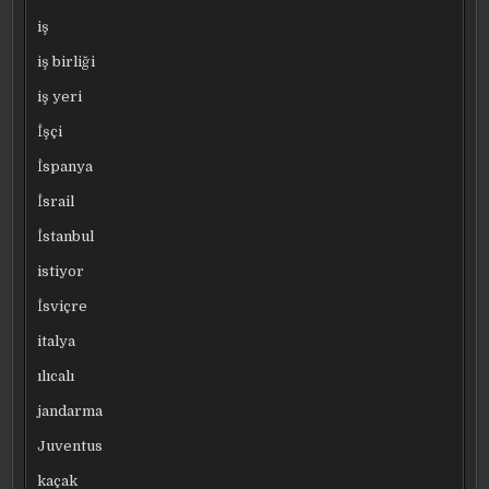
iş
iş birliği
iş yeri
İşçi
İspanya
İsrail
İstanbul
istiyor
İsviçre
italya
ılıcalı
jandarma
Juventus
kaçak