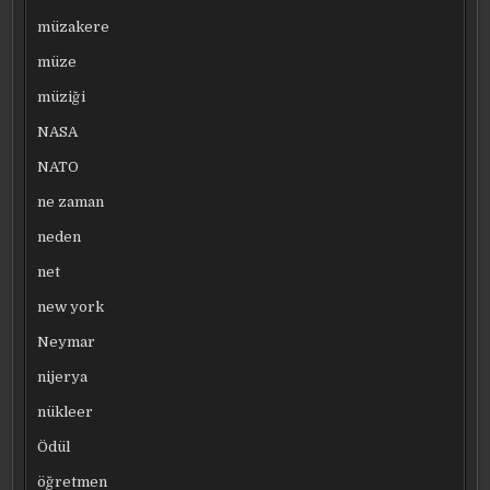
müzakere
müze
müziği
NASA
NATO
ne zaman
neden
net
new york
Neymar
nijerya
nükleer
Ödül
öğretmen