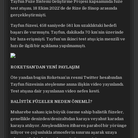
Tayfun Füze Sistemi Geliştirme Projesi kapsamında füze
test atışını, 18 Ekim 2022’de de Rize ile Sinop arasında
gerçekleştirmişti.
Tayfun füzesi, 458 saniyede 561 km uzaklıktaki hedefi
başarı ile vurmuştu. Tayfun, dakikada 70 km’nin üzerinde
bir hıza erişmişti. Tayfun’un ikinci test atışı için menzili ve
hızı ile ilgili bir açıklama yapılmamıştı.
ROKETSAN’DAN YENİ PAYLAŞIM
Öte yandan bugün Roketsan’ın resmi Twitter hesabından
Tayfun füzesinin ateşlenme anına ilişkin video yayınlandı.
Test atışına dair yayınlanan video nefes kesti.
BALİSTİK FÜZELER NEDEN ÖNEMLİ?
Muharebe sahası için büyük öneme sahip balistik füzeler,
genellikle denizden/denizaltıdan karaya veyahut karadan
karaya atılıyor. Ateşlendikten itibaren parabol bir yörünge
izliyor ve çoğunlukla atmosferin sınırını aşarak uzaya