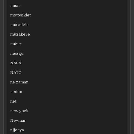
mısır
motosiklet
mücadele
müzakere
müze
müziği
NASA
NATO
ne zaman
neden
net
new york
Neymar
nijerya