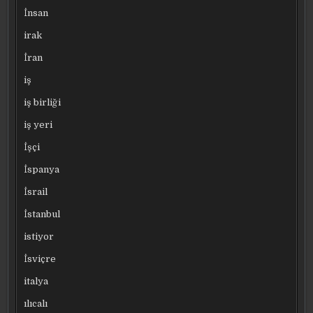
İnsan
irak
İran
iş
iş birliği
iş yeri
İşçi
İspanya
İsrail
İstanbul
istiyor
İsviçre
italya
ılıcalı