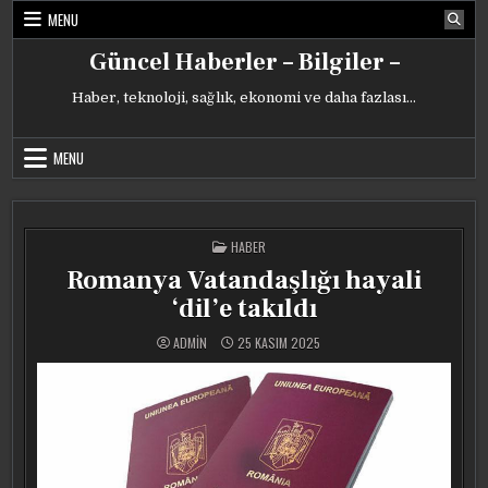
Skip
MENU
to
content
Güncel Haberler – Bilgiler –
Haber, teknoloji, sağlık, ekonomi ve daha fazlası…
MENU
POSTED
HABER
IN
Romanya Vatandaşlığı hayali
‘dil’e takıldı
ADMIN
25 KASIM 2025