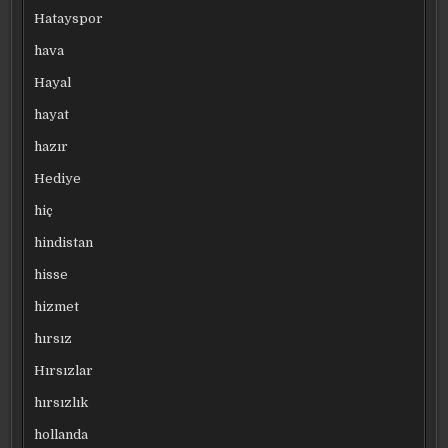
Hatayspor
hava
Hayal
hayat
hazır
Hediye
hiç
hindistan
hisse
hizmet
hırsız
Hırsızlar
hırsızlık
hollanda