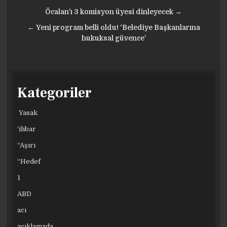
Yazı
Öcalan’ı 3 komisyon üyesi dinleyecek →
gezinmesi
← Yeni program belli oldu! ‘Belediye Başkanlarına
hukuksal güvence’
Kategoriler
Yasak
‘ihbar
“Aşırı
“Hedef
1
ABD
acı
açıklamada