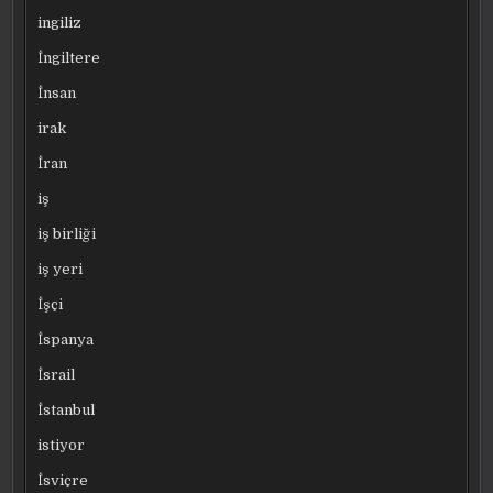
ingiliz
İngiltere
İnsan
irak
İran
iş
iş birliği
iş yeri
İşçi
İspanya
İsrail
İstanbul
istiyor
İsviçre