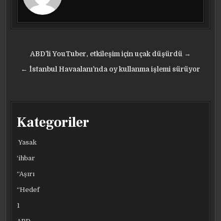
Yazı
ABD’li YouTuber, etkileşim için uçak düşürdü →
gezinmesi
← İstanbul Havaalanı’nda oy kullanma işlemi sürüyor
Kategoriler
Yasak
‘ihbar
“Aşırı
“Hedef
1