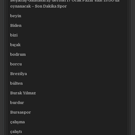
Beşiktaş-Galatasaray derbisi 17 Ocak Pazar saat 19.00’da
oynanacak – Son Dakika Spor
beyin
Biden
bizi
bıçak
bodrum
borcu
Brezilya
bülten
Burak Yılmaz
burdur
Bursaspor
çalışma
çalıştı