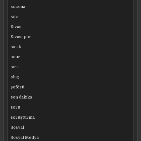
sinema
site
Sivas
Sivasspor
sıcak
sınır
sıra
slug
şoförü
son dakika
soru
soruşturma
Sosyal
Sosyal Medya