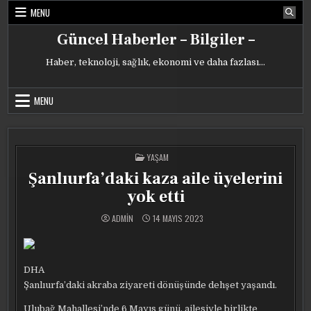
Skip
MENU
to
content
Güncel Haberler – Bilgiler –
Haber, teknoloji, sağlık, ekonomi ve daha fazlası…
MENU
POSTED
YAŞAM
IN
Şanlıurfa’daki kaza aile üyelerini
yok etti
ADMIN
14 MAYIS 2023
DHA
Şanlıurfa’daki akraba ziyareti dönüşünde dehşet yaşandı.
Ulubağ Mahallesi’nde 6 Mayıs günü, ailesiyle birlikte