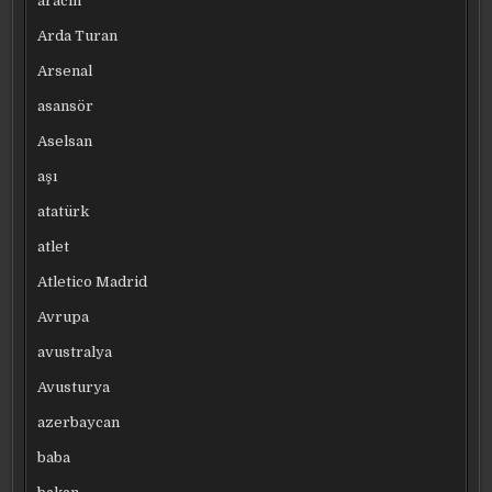
aracın
Arda Turan
Arsenal
asansör
Aselsan
aşı
atatürk
atlet
Atletico Madrid
Avrupa
avustralya
Avusturya
azerbaycan
baba