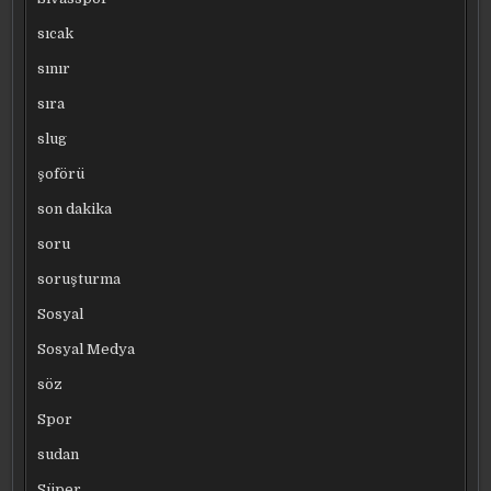
sıcak
sınır
sıra
slug
şoförü
son dakika
soru
soruşturma
Sosyal
Sosyal Medya
söz
Spor
sudan
Süper