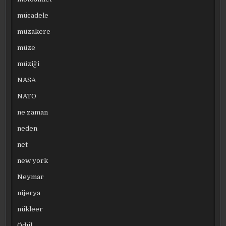
mücadele
müzakere
müze
müziği
NASA
NATO
ne zaman
neden
net
new york
Neymar
nijerya
nükleer
Ödül