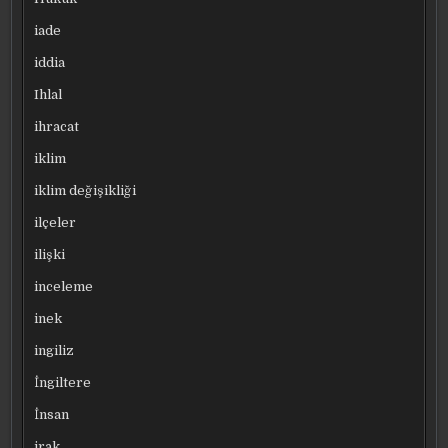
iade
iddia
Ihlal
ihracat
iklim
iklim değişikliği
ilçeler
ilişki
inceleme
inek
ingiliz
İngiltere
İnsan
irak