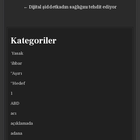
gezinmesi
← Dijital şiddetkadın sağlığını tehdit ediyor
Kategoriler
Yasak
‘ihbar
“Aşırı
“Hedef
1
ABD
acı
açıklamada
adana