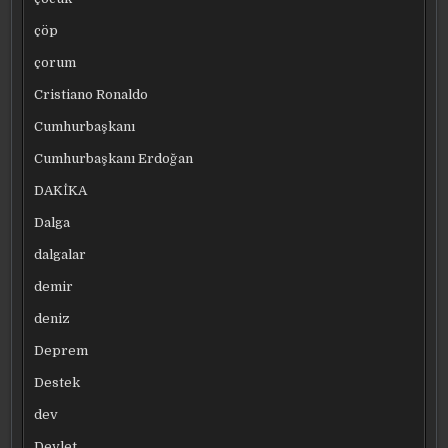
çöp
çorum
Cristiano Ronaldo
Cumhurbaşkanı
Cumhurbaşkanı Erdoğan
DAKİKA
Dalga
dalgalar
demir
deniz
Deprem
Destek
dev
Devlet