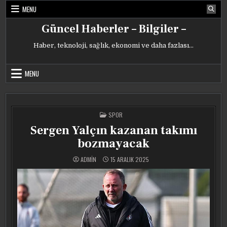
Skip
MENU
to
content
Güncel Haberler – Bilgiler –
Haber, teknoloji, sağlık, ekonomi ve daha fazlası…
MENU
POSTED
SPOR
IN
Sergen Yalçın kazanan takımı
bozmayacak
ADMIN
15 ARALIK 2025