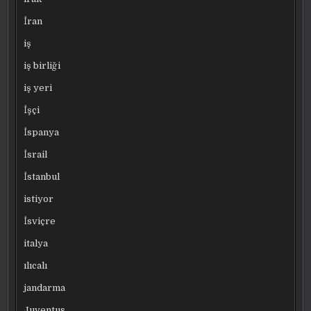
İran
iş
iş birliği
iş yeri
İşçi
İspanya
İsrail
İstanbul
istiyor
İsviçre
italya
ılıcalı
jandarma
Juventus