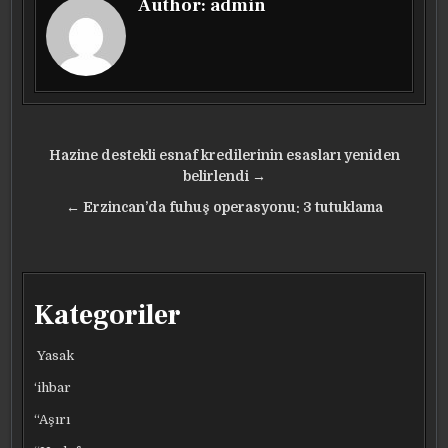
Author:
admin
Yazı
Hazine destekli esnaf kredilerinin esasları yeniden
gezinmesi
belirlendi →
← Erzincan’da fuhuş operasyonu: 3 tutuklama
Kategoriler
Yasak
‘ihbar
“Aşırı