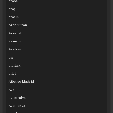
araba
araç
aracın
Arda Turan
Arsenal
asansör
Aselsan
aşı
atatürk
atlet
Atletico Madrid
Avrupa
avustralya
Avusturya