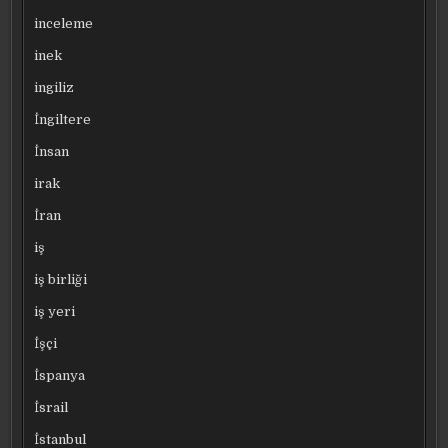
inceleme
inek
ingiliz
İngiltere
İnsan
irak
İran
iş
iş birliği
iş yeri
İşçi
İspanya
İsrail
İstanbul