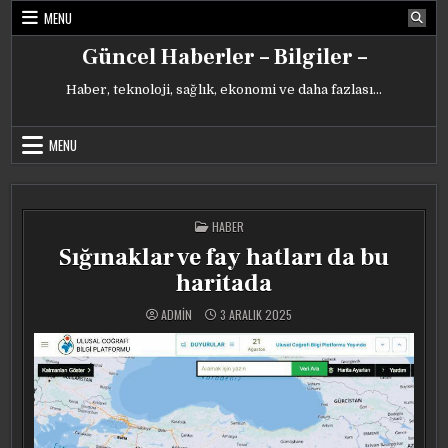
Skip
MENU
to
content
Güncel Haberler – Bilgiler –
Haber, teknoloji, sağlık, ekonomi ve daha fazlası…
MENU
POSTED
HABER
IN
Sığınaklar ve fay hatları da bu
haritada
ADMIN
3 ARALIK 2025