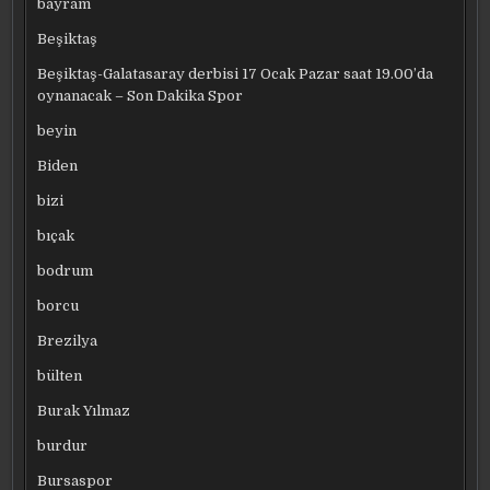
bayram
Beşiktaş
Beşiktaş-Galatasaray derbisi 17 Ocak Pazar saat 19.00’da
oynanacak – Son Dakika Spor
beyin
Biden
bizi
bıçak
bodrum
borcu
Brezilya
bülten
Burak Yılmaz
burdur
Bursaspor