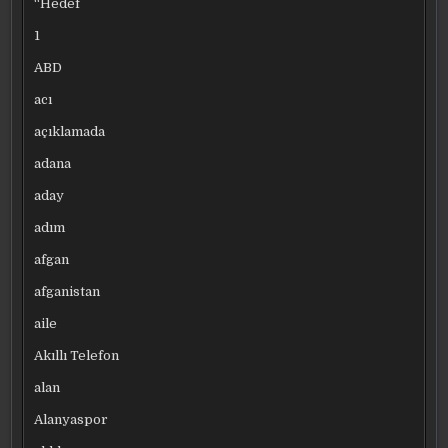
“Hedef
1
ABD
acı
açıklamada
adana
aday
adım
afgan
afganistan
aile
Akıllı Telefon
alan
Alanyaspor